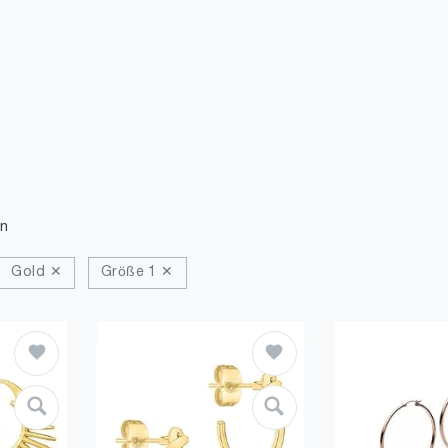
n
Gold ✕
Größe 1 ✕