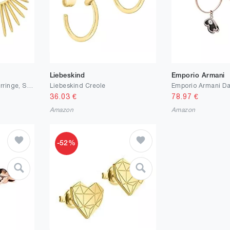
Liebeskind
Emporio Armani
Goldene Statement-Ohrringe, Sonnen Ohrringe, Ohrringe Gold Hängend, Statement Ohrringe Lange, Hypoallergene Goldene Ohrring Damen, Schmuck für Damen Frauen
Liebeskind Creole
36.03
€
78.97
€
Amazon
Amazon
-52%