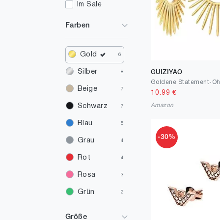
Im Sale
Farben
Gold
6
Silber
GUIZIYAO
8
Beige
7
10.99
€
Amazon
Schwarz
7
Blau
5
-30%
Grau
4
Rot
4
Rosa
3
Grün
2
Braun
2
Größe