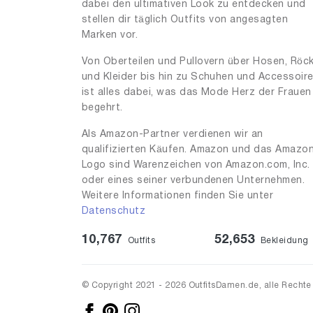
54
dabei den ultimativen Look zu entdecken und
3
stellen dir täglich Outfits von angesagten
54.0
1
Marken vor.
56
4
Von Oberteilen und Pullovern über Hosen, Röc
57
und Kleider bis hin zu Schuhen und Accessoir
3
ist alles dabei, was das Mode Herz der Frauen
58
4
begehrt.
59
1
Als Amazon-Partner verdienen wir an
85
qualifizierten Käufen. Amazon und das Amazo
1
Logo sind Warenzeichen von Amazon.com, Inc.
99
1
oder eines seiner verbundenen Unternehmen.
Weitere Informationen finden Sie unter
100
1
Datenschutz
160
4
10,767
52,653
Outfits
Bekleidung
400
2
450
3
© Copyright 2021 - 2026 OutfitsDamen.de, alle Rechte
500
1