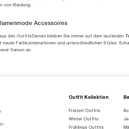
en von Kleidung.
 Damenmode Accessoires
aus den OutfitsDamen bleiben Sie immer auf dem laufenden
T
 neuen Farbkombinationen und unterschiedlichen Styles. Schau
eser Saison an.
Outfit Kollektion
Be
Freizeit Outfits
Ac
r
Winter Outfits
Ja
dir
Frühlings Outfits
Mä