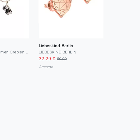
Liebeskind Berlin
Emporio Armani Damen Creolen Edelstahl roségoldfarben, EGS2735221
LIEBESKIND BERLIN
32.20
€
59.90
Amazon