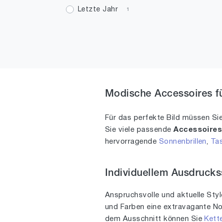
Letzte Jahr
1
13
1
14
1
15
2
17
3
19
1
Modische Accessoires fü
20
4
21
Für das perfekte Bild müssen Si
2
Sie viele passende
Accessoire
22
1
hervorragende
Sonnenbrillen
,
Ta
23
1
25
1
Individuellem Ausdruck
26
1
Anspruchsvolle und aktuelle Sty
27
1
und Farben eine extravagante Not
dem Ausschnitt können Sie
Kett
28
1