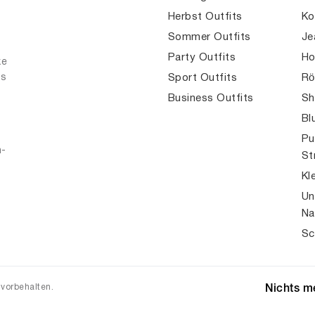
Herbst Outfits
Ko
Sommer Outfits
Je
Party Outfits
Ho
ke
es
Sport Outfits
Rö
Business Outfits
Sh
Bl
Pu
n-
St
Kl
Un
Na
Sc
 vorbehalten.
Nichts me