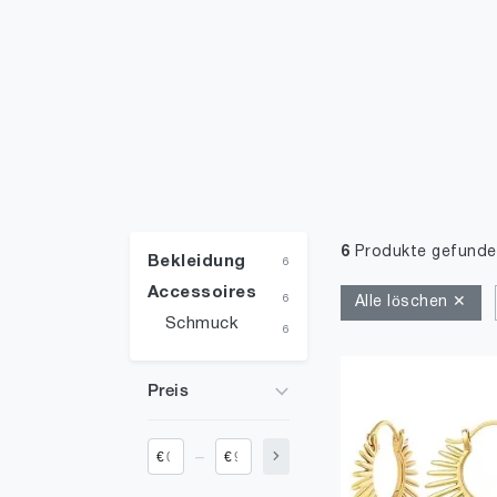
6
Produkte gefunde
Bekleidung
6
Accessoires
6
Alle löschen ✕
Schmuck
6
Preis
_
€
€