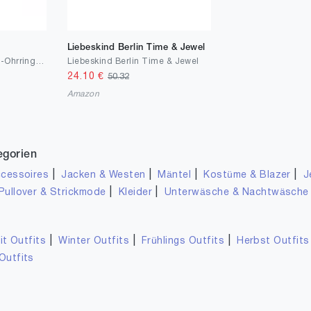
Liebeskind Berlin Time & Jewel
Emporio Armani Damen-Ohrringe Sterlingsilber Nicht anwendbar - EG3466221
Liebeskind Berlin Time & Jewel
24.10
€
50.32
Amazon
egorien
|
|
|
|
cessoires
Jacken & Westen
Mäntel
Kostüme & Blazer
J
|
|
Pullover & Strickmode
Kleider
Unterwäsche & Nachtwäsche
|
|
|
it Outfits
Winter Outfits
Frühlings Outfits
Herbst Outfits
Outfits