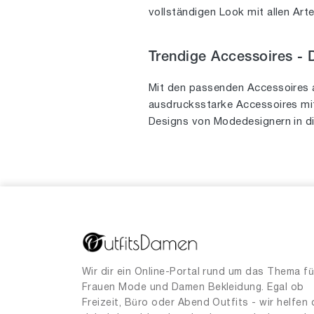
vollständigen Look mit allen Art
29
1
31
4
Trendige Accessoires -
34
2
Mit den passenden Accessoires 
35
1
ausdrucksstarke Accessoires mit
38
Designs von Modedesignern in di
2
39
1
40
1
45
15
50
3
51
1
52
2
Wir dir ein Online-Portal rund um das Thema fü
Frauen Mode und Damen Bekleidung. Egal ob
53
1
Freizeit, Büro oder Abend Outfits - wir helfen 