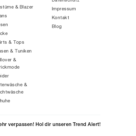
Datenschutz
stüme & Blazer
Impressum
ans
Kontakt
sen
Blog
cke
irts & Tops
usen & Tuniken
llover &
rickmode
eider
terwäsche &
chtwäsche
huhe
hr verpassen! Hol dir unseren Trend Alert!