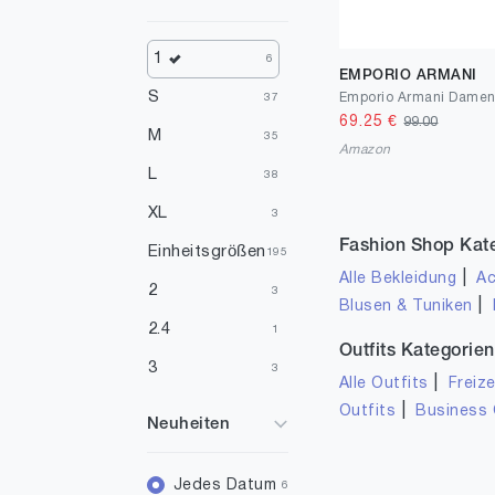
Gelb
2
1
6
EMPORIO ARMANI
S
37
69.25
€
99.00
M
35
Amazon
L
38
XL
3
Fashion Shop Kat
Einheitsgrößen
195
|
Alle Bekleidung
Ac
2
3
|
Blusen & Tuniken
2.4
1
Outfits Kategorien
3
3
|
Alle Outfits
Freize
4
1
|
Outfits
Business 
Neuheiten
5
1
8
Jedes Datum
1
6