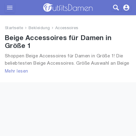
Outfits
Startseite
Bekleidung
Accessoires
Bekleidung
Beige Accessoires für Damen in
Größe 1
Wäsche
Shoppen Beige Accessoires für Damen in Größe 1! Die
beliebtesten Beige Accessoires. Größe Auswahl an Beige
Schuhe
Accessoires in Größe 1 und alle Trends aus 2026 für
Mehr lesen
Frauen!
Accessoires
SALE
Blog