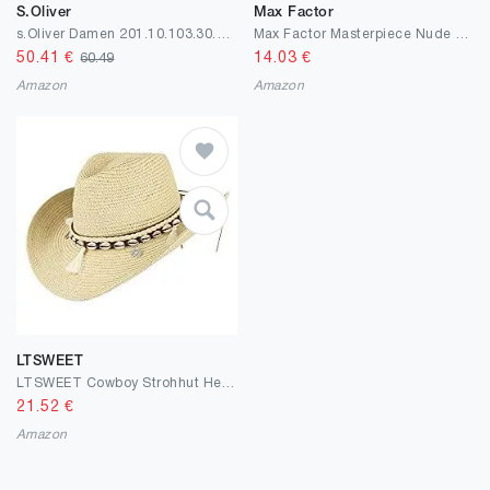
S.Oliver
Max Factor
s.Oliver Damen 201.10.103.30.300.2064520.Celina Umhängetasche, 1
Max Factor Masterpiece Nude Palette Matte Sands 08 – Lidschatten-Palette mit 8 bräunlichen Tönen mit seidig-mattem und schimmerndem Finish
50.41
€
14.03
€
60.49
Amazon
Amazon
LTSWEET
LTSWEET Cowboy Strohhut Herren Damen Westernhut Sonnenhut Strand Kappe Natürliches Stroh Shell Schick Breiter Krempe Sonnenschutz Größe Einstellbar Draussen Sport
21.52
€
Amazon