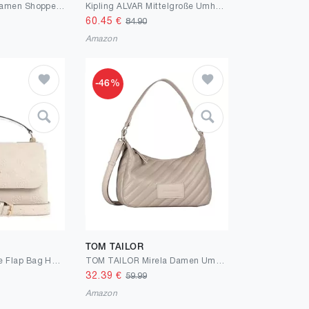
Gabor bags Pipa Damen Shopper Umhängetasche Reißverschluss Groß Grau
Kipling ALVAR Mittelgroße Umhängetasche
60.45
€
84.90
Amazon
-46%
TOM TAILOR
GUESS Top Handle Flap Bag Handtasche
TOM TAILOR Mirela Damen Umhängetasche Schultertasche Mittelgroß
32.39
€
59.99
Amazon