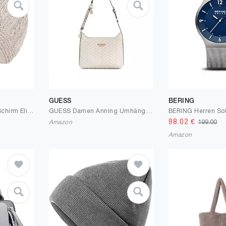
GUESS
BERING
McRon Wollmütze mit Schirm Elisha
GUESS Damen Anning Umhängetasche
98.02
€
Amazon
199.00
Amazon