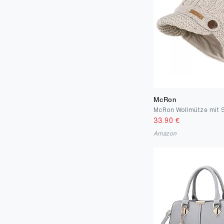
McRon
33.90
€
Amazon