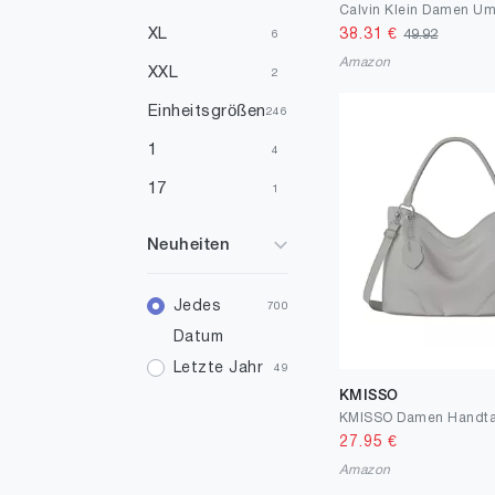
Türkis
126
XL
38.31
€
49.92
6
Amazon
Orange
77
XXL
2
Pink
3
Einheitsgrößen
246
Lila
1
1
4
17
1
30
1
Neuheiten
31
1
34
Jedes
1
700
Datum
35
1
Letzte Jahr
49
36
1
KMISSO
39
1
27.95
€
40
3
Amazon