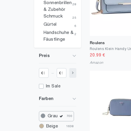
Sonnenbrillen
28
& Zubehör
Schmuck
25
Gürtel
6
Handschuhe &
2
Fäustlinge
Roulens
20.99
€
Preis
Amazon
_
€
€
Im Sale
Farben
Grau
700
Beige
1638