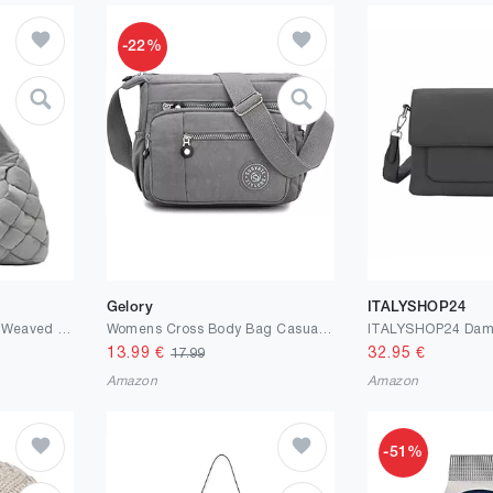
-22%
Gelory
ITALYSHOP24
LIEBESKIND Hobo L Bo Weaved Nylon Hobo
Womens Cross Body Bag Casual Umhängetasche Handtasche Multi Pocket Messenger für den täglichen Gebrauch einkaufen
13.99
€
32.95
€
17.99
Amazon
Amazon
-51%