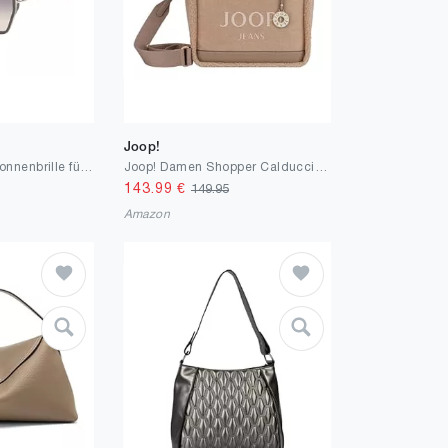
Joop!
GUESS Injizierte Sonnenbrille für Damen
Joop! Damen Shopper Calduccio Yvette Handbag LHZ One Size
143.99
€
149.95
Amazon