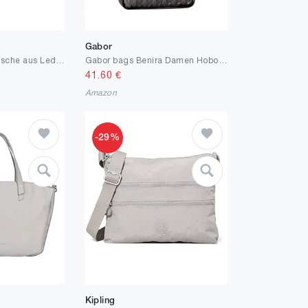
Gabor
NGGU Umhängetasche aus Leder für Damen, mehrere Fächer für Alltag und Reisen
Gabor bags Benira Damen Hobo Bag Schultertasche Mittelgroß Grau
41.60
€
Amazon
-29%
Kipling