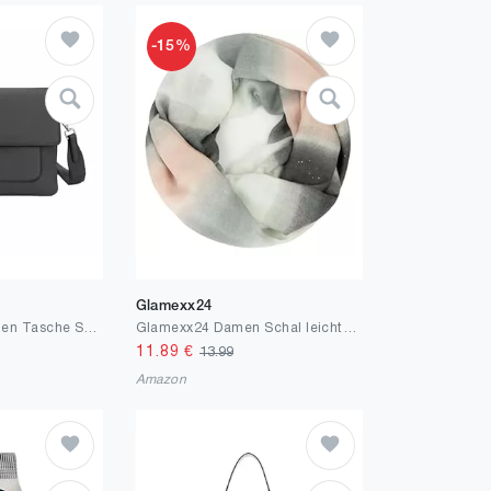
-15%
Glamexx24
ITALYSHOP24 Damen Tasche Shopper Brusttasche Schultertasche Crossbody Trio Umhängetasche Messenger Handtasche Crossover BodyBag
Glamexx24 Damen Schal leichter Langschal Loop Schlauchschal Tuch Viele Farben
11.89
€
13.99
Amazon