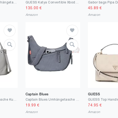
Calvin Klein Damen Umhängetasche Mini Chain Bag mit Tragekette, Grau (Crockery), Einheitsgröße
GUESS Katya Convertible Xbody Flap Bag Slate Logo
135.00
€
45.89
€
Amazon
Amazon
Captain Blues
GUESS
KMISSO Damen Handtasche Kunstleder vegan – große Hobo Schultertasche 44x29x12 cm, elegante City Bag mit Reißverschlussfächern, Doppelgriffen & verstellbarem Schulterriemen
Captain Blues Umhängetasche Damen Crossbody Bag Cord Tasche Halbmond Tasche Damen, Verstellbare Schultertasche mit Reißverschluss und Baumwollfutter, Ideal für Arbeit, Reisen und Uni
19.99
€
74.95
€
Amazon
Amazon