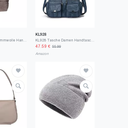
KL928
CORIOS Damen Lammwolle Handtasche Flauschige Tasche Plüsch Schultertasche Große Henkeltaschen Niedlich Flauschige Tote Beutel Einkaufstaschen Leichte Tragetasche für Büro Reisen Alltag
KL928 Tasche Damen Handtasche Umhängetaschen Damenhandtasche Schultertasche Lederhandtasche elegante Taschen hand taschen Henkeltaschen für frauen mit vielen fächern
47.59
€
55.99
Amazon