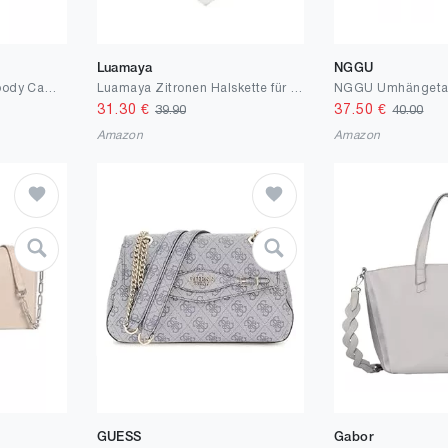
Luamaya
NGGU
GUESS Noelle II Crossbody Camera Tasche
Luamaya Zitronen Halskette für Damen aus Edelstahl – 43-47,5 cm verstellbar – wasserfest & hautfreundlich – When Life gives you Lemons Necklace – Schmuck Geschenk
31.30
€
37.50
€
39.90
40.00
Amazon
Amazon
GUESS
Gabor