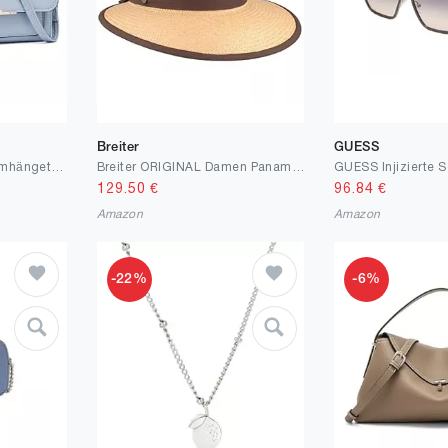
Breiter
GUESS
Roulens Klein Handy Umhängetasche,Damen Kleine Umhängetasche, Veganes Leder Crossbody Schultertasche Reisepass Handytasche mit Kartenschlitz Verstellbar Abnehmbar Schultergurt
Breiter ORIGINAL Damen Panama Hut, Strohhut, Sommerhut, 100% Stroh, UV Schutz 50+, asymetrische Krempe & Einfass, Made IN Ecuador
129.50
€
96.84
€
Amazon
Amazon
-22%
-6%