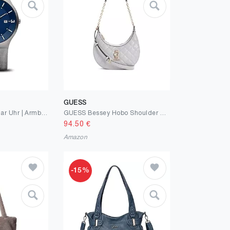
GUESS
BERING Herren Solar Uhr | Armbanduhr 40 mm Edelstahlgehäuse und Zifferblatt | Milanaisearmband | Saphierglas | 5 ATM | 14440
GUESS Bessey Hobo Shoulder Bag
94.50
€
Amazon
-15%