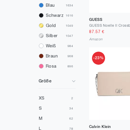
Blau
1634
Schwarz
1616
GUESS
Gold
1049
87.57
€
Silber
1047
Amazon
Weiß
984
Braun
968
-23%
Rosa
896
Grün
667
Größe
Rot
655
Gelb
196
XS
2
Elfenbein
194
S
34
Mehrfarbig
191
M
62
Calvin Klein
Violett
175
L
78