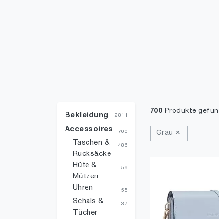
700
Produkte gefu
Bekleidung
2811
Accessoires
700
Grau ✕
Taschen &
486
Rucksäcke
Hüte &
59
Mützen
Uhren
55
Schals &
37
Tücher