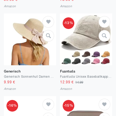
Amazon
Amazon
-13%
Generisch
Fuantuda
Generisch Sonnenhut Damen Strand Strohhut Sonnenhut Faltbar Krempe Bowknot Strohhüte Sommerhut Für Strand Urlaub Reise
Fuantuda Unisex Baseballkappe, Retro Basecap Damen Herren, 100% Baumwolle, Verstellbar Schildmütze Vintage Basecap, Einfarbig, Geeignet für Outdoor, Sport, Reisen
9.99
€
12.99
€
14.99
Amazon
Amazon
-16%
-15%