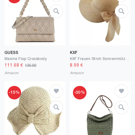
GUESS
KXF
Maxine Flap Crossbody
KXF Frauen Stroh Sonnenmütze breiter Rand Sommer Strandhut verstellbar klappbarer packbarer Stroh Sonnenmütze für Reise Garten im Freien
111.68
€
8.99
€
135.00
Amazon
Amazon
-15%
-30%