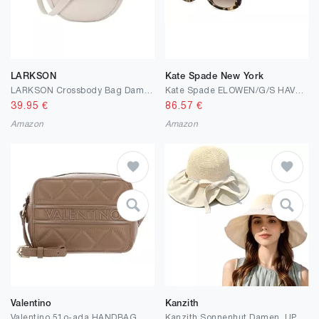
LARKSON
Kate Spade New York
LARKSON Crossbody Bag Damen & Herren Beige - Emma - Puffer Umhängetasche im Halbmond Design - Halbrunde Schultertasche - Puffy Moon Bag - Wasserabweisend
Kate Spade ELOWEN/G/S HAVANA PATTERN BROWN 55/17/140 Damenbrillen Sonnenbrillen
39.95
€
86.57
€
Amazon
Amazon
Valentino
Kanzith
Valentino 51o-ada HANDBAG
Kanzith Sonnenhut Damen, UPF 50+ Faltbarer Sommerhut mit Breiter Krempe, UV Schutz Sonnenhut, Leichter Strandhut mit Hinterer Öffnung, Sonnenhüte Reisehut für Urlaub Garten