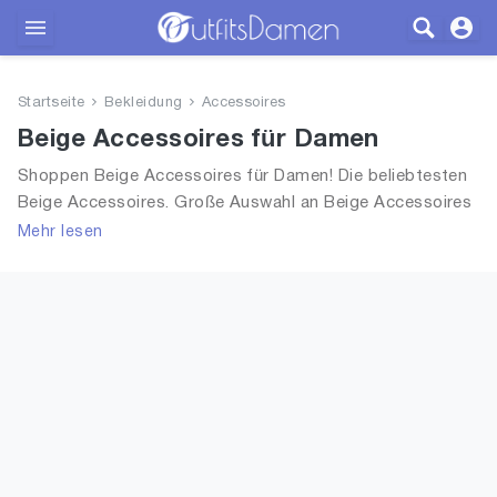
Outfits
Startseite
Bekleidung
Accessoires
Bekleidung
Beige Accessoires für Damen
Shoppen Beige Accessoires für Damen! Die beliebtesten
Wäsche
Beige Accessoires. Große Auswahl an Beige Accessoires
und alle Trends aus 2026 für Frauen!
Mehr lesen
Schuhe
Accessoires
SALE
Blog