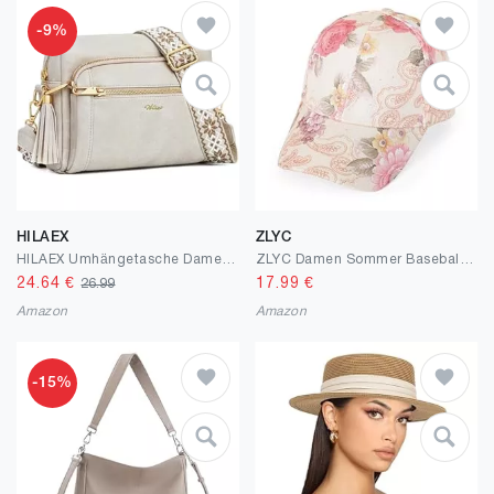
-9%
HILAEX
ZLYC
HILAEX Umhängetasche Damen mit Anti Diebstahl, Handtasche Damen Mittelgroß mit 4 Fächern, mit Verstellbar Abnehmbar Breiter Gurt
ZLYC Damen Sommer Baseball Cap Mode Blumen Atmungsaktiv Basecap
24.64
€
17.99
€
26.99
Amazon
Amazon
-15%