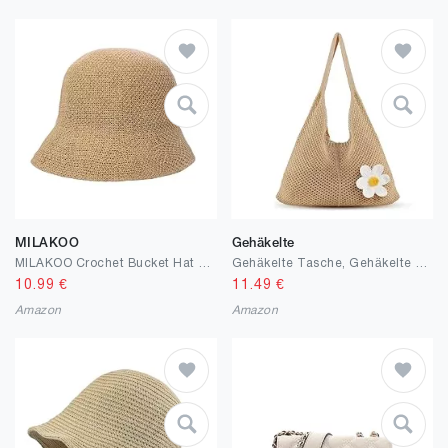
MILAKOO
Gehäkelte
MILAKOO Crochet Bucket Hat Knit Braided Floppy Soild Color Cap für Frauen Foldable Sun Bowler Hat
Gehäkelte Tasche, Gehäkelte Handtasche, Braune Strand-Schultertasche mit Blumendekoration, Hobo Tasche für Strand und Alltag, 1 Stück
10.99
€
11.49
€
Amazon
Amazon