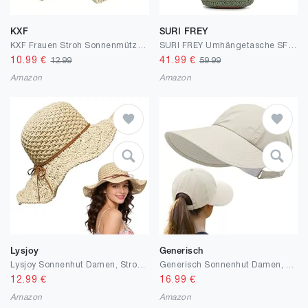
KXF
SURI FREY
KXF Frauen Stroh Sonnenmütze Floppy Breite Rand Strand Sonnenmütze Faltbare Sommer Outdoor Pferdeschwanz UV Schutzhut für Reiseurlaub
SURI FREY Umhängetasche SFY Marley 16941 Damen Handtaschen Mustermix
10.99
€
41.99
€
12.99
59.99
Amazon
Amazon
Lysjoy
Generisch
Lysjoy Sonnenhut Damen, Strohhut Damen Sommer, Sommerhut Damens Leicht, Hut Damens Sommer Faltbar, UV-Schutz Boho Sonnenhut für Strand, Urlaub, Reisen, Outdoor-Aktivitäten
Generisch Sonnenhut Damen, 2026 Neu Visor Cap Damen, Faltbar UV Schutz 50 Hut, Sonnenhüte für Damen, Sunscreen Baseball Hat mit Breite Krempe Pferdeschwanz Strandhut für Golf Reisen Wandern
12.99
€
16.99
€
Amazon
Amazon