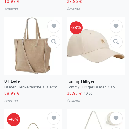
10.99
€
39.95
€
Amazon
Amazon
-28%
SH Leder
Tommy Hilfiger
Damen Henkeltasche aus echtem Wildleder – Mittelgroßer Shopper Schulterriemen – Handtasche Schultertasche mit Reißverschluss & Innenfach 37x13x29 cm Cristina G566
Tommy Hilfiger Damen Cap Elevated Chic aus Baumwolle
58.99
€
35.97
€
49.90
Amazon
Amazon
-40%