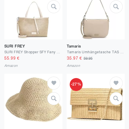
SURI FREY
Tamaris
SURI FREY Shopper SFY Fany 17121 Damen Handtaschen Zweifarbig
Tamaris Umhängetasche TAS Katharina 34231 Damen Handtaschen Uni
55.99
€
35.97
€
59.95
Amazon
Amazon
-27%