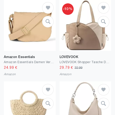
-10%
Amazon Essentials
LOVEVOOK
Amazon Essentials Damen Verstellbare Umhänge-Überschlagtasche Aus Nylon
LOVEVOOK Shopper Tasche Damen, Leicht Puffer Taschen Tote Bag Handtaschen Arbeitstasche, Groß Laptoptasche Süß Tragetasche Schultertasche Lehrertasche für Arbeit Uni Schule Reise
24.99
€
29.79
€
32.99
Amazon
Amazon