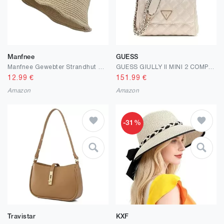
Manfnee
GUESS
Manfnee Gewebter Strandhut Damen Sommer Knit Geflochtene Sonnenhut Stroh Fisherman Hut für Frauen
GUESS GIULLY II MINI 2 COMP CVRT FLP
12.99
€
151.99
€
Amazon
Amazon
-31%
Travistar
KXF