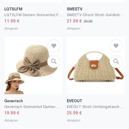
LQTSLFM
SWEETV
LQTSLFM Damen-Sonnenhut,Fischerhut für Damen,Gestrickte Hüte Atmungsaktiver Sommer-Hut,Strandhut,Häkeln Sonne Hut Sommer Strand Fischer Hüte
SWEETV Chunli Stroh-Geldbörse, gewebt, Strandtasche, Sommer, Clutch, Boho, Crossbody-Tasche für Damen, kleine Bast-Umhängetasche
11.99
€
21.99
€
30.00
Amazon
Amazon
Generisch
EVEOUT
Generisch Sonnenhut Damen Strandhut Faltbar Sommerhut Strohhut mit Breite Krempe Summer Hat Women's Breathable Hat Visor Cap Für Strand Und Outdoor Aktivitäten Sonnenschutz
EVEOUT Stroh Umhängetaschen für Damen Mädchen Sommer Boho Chic Rattan Geflecht Korbtasche mit Schulterriemen Mode Polygonale Gewebte Strandtasche
19.99
€
25.99
€
Amazon
Amazon