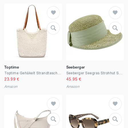
Toptime
Seeberger
Toptime Gehäkelt Strandtasche Damen, Gewebte Strand Tote Bag mit Reißverschluss & Ledergriff, Leichte Boho Häkeltaschen mit Auslaufdichter Ausstattung, Somer Handtasche Damen für Reisen Urlaub
Seeberger Seegras Strohhut Schute mit Kontrasteinfass
23.99
€
45.95
€
Amazon
Amazon