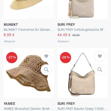
MUNSKT
SURI FREY
MUNSKT Fischerhut für Damen, gehäkelt, Netzstoff, Eimer gewebt, faltbar, aus weichem und leichtem Netzgewebe, beige, One size
SURI FREY Umhängetasche SFY Gitty 17130 Damen Handtaschen Uni
8.99
€
44.49
€
49.99
Amazon
Amazon
-27%
-28%
YAMEE
SURI FREY
YAMEE Strandhut Damen Stroh,Sonnenhut Damen Strohhut Leicht Faltbar,Sommer-Bucket-Hut für Urlaub,Garten,Outdoor
SURI FREY Beutel Cassy 13592 Damen Handtaschen Material Mix