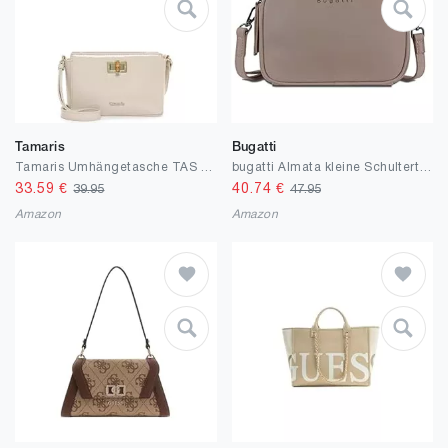
Tamaris
Bugatti
Tamaris Umhängetasche TAS Kristine 34570 Damen Handtaschen Material Mix
bugatti Almata kleine Schultertasche Damen, Umhängetasche aus hochwertigem Kunstleder
33.59
€
40.74
€
39.95
47.95
Amazon
Amazon