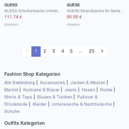
GUESS
GUESS
GUESS Schultertasche Umhängetasche Karnilla Flap Shoulder Bag Latte Logo/Brown hellbraun
GUESS Strandtasche für Damen aus Stoff mit Logo, Beige, 50 x 31 x 18 cm, mit Griffen und Kettengurt, Reißverschluss
111.74
€
90.00
€
Amazon
Amazon
1
2
3
4
5
...
25
Fashion Shop Kategorien
|
|
|
Alle Bekleidung
Accessoires
Jacken & Westen
|
|
|
|
|
Mäntel
Kostüme & Blazer
Jeans
Hosen
Röcke
|
|
Shirts & Tops
Blusen & Tuniken
Pullover &
|
|
|
Strickmode
Kleider
Unterwäsche & Nachtwäsche
Schuhe
Outfits Kategorien