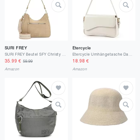
SURI FREY
Etercycle
SURI FREY Beutel SFY Christy 16973 Damen Handtaschen Uni
Etercycle Umhängetasche Damen, PU Leder Crossbody Bag mit 2 Schultergurt Handtasche Y2K Schultertasche Vintage für Frauen Trendy Taschen
35.99
€
18.98
€
59.99
Amazon
Amazon