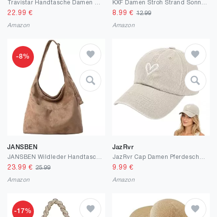
Travistar Handtasche Damen Klein Elegant Schultertasche Damen PU Leder Achseltasche Y2k Tasche Satteltasche Abendtasche Clutch mit Reißverschluss Coole Khaki Umhängetasche für Teenager Mädchen
KXF Damen Stroh Strand Sonnenhut UPF 50 + UV-Schutz breiter Rand Sommer Stroh Sonnenmütze Outdoor Reisehut Faltbare Verpackbare Kappe
22.99
€
8.99
€
12.99
Amazon
Amazon
-8%
JANSBEN
JazRvr
JANSBEN Wildleder Handtasche Damen Groß Shopper Tasche Damen Schultertasche Suede Hobo Bag Umhängetasche für Freizeit, Arbeit, Reisen
JazRvr Cap Damen Pferdeschwanz, Damen Baseballkappe Mit Herz Design, Pferdeschwanz Öffnung, Verstellbar, Atmungsaktiv & Bequem, Ideal Für Outdoor, Strand, Spaziergang Und Alltäglichen Gebrauch
23.99
€
9.99
€
25.99
Amazon
Amazon
-17%