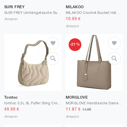
SURI FREY
MILAKOO
SURI FREY Umhängetasche Suri Sports Marry Crossbody Bag Lightkhaki
MILAKOO Crochet Bucket Hat Knit Braided Floppy Soild Color Cap für Frauen Foldable Sun Bowler Hat
10.99
€
Amazon
Amazon
-21%
Tomtoc
MORGLOVE
tomtoc 3,5L 9L Puffer Sling Crossbody Bag Damen, Modische Nylon Moon Bag Damen mit Gut Sitzendem Schulterriemen, Passend für Mobiltelefon & Tägliche Essentials, Handtasche mit Innenfächern
MORGLOVE Handtasche Damen Groß Shopper Tasche Mode Schule Arbeit Freizeit Henkeltasche mit Reißverschluss
49.99
€
11.87
€
14.98
Amazon
Amazon