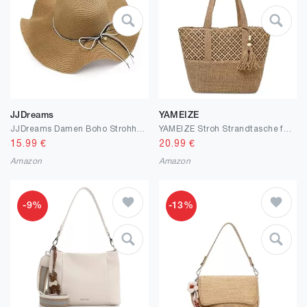
JJDreams
YAMEIZE
JJDreams Damen Boho Strohhut Faltbarer Sonnenhut Strandhut Sommerhut mit Breite Krempe Schleife für Reise Urlaub und Strand,Khaki
YAMEIZE Stroh Strandtasche für Damen Faltbare Große Gewebte Strohtasche Tasche Schultertasche mit Reißverschluss Sommerurlaub
15.99
€
20.99
€
Amazon
Amazon
-9%
-13%