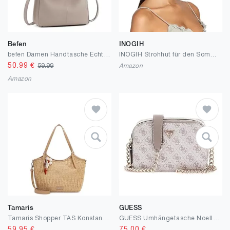
Befen
INOGIH
befen Damen Handtasche Echtleder Henkeltasche Shopper Tasche, Weiches Hobo Umhängetasche Schultertasche Frauen Mittelgroße mit 2 Schultergurten - Einfache Klassische Elegante
INOGIH Strohhut für den Sommer, Sonnenhut, breite Krempe, Fedora, Panama, Sommer, Strandhut für Damen und Herren
50.99
€
59.99
Amazon
Amazon
Tamaris
GUESS
Tamaris Shopper TAS Konstantina 34264 Damen Handtaschen Zweifarbig
GUESS Umhängetasche Noelle II Crossbody Camera Bag Dark Taupe Logo rosa
59.95
€
75.00
€