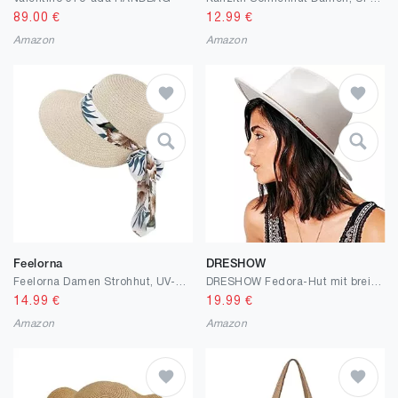
89.00
€
12.99
€
Amazon
Amazon
Feelorna
DRESHOW
Feelorna Damen Strohhut, UV-Schutz Strohhut mit Breite Krempe Atmungsaktiv Strandhut Faltbarer Sommerhut für Reise Urlaub
DRESHOW Fedora-Hut mit breiter Krempe für Damen Gürtelschnalle Retro-Panama-Schlapphut
14.99
€
19.99
€
Amazon
Amazon