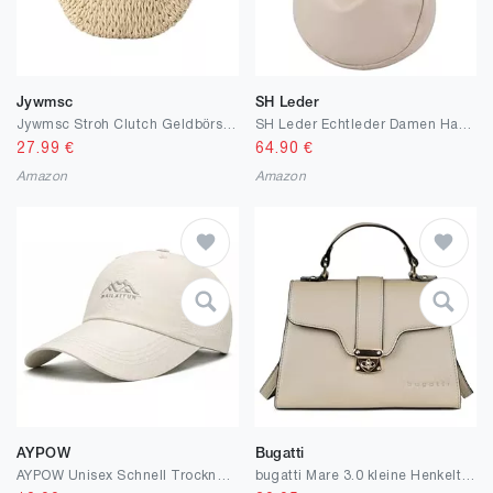
Jywmsc
SH Leder
Jywmsc Stroh Clutch Geldbörsen für Damen Sommer Strandtaschen Tote Quasten Abendtasche Handtaschen
SH Leder Echtleder Damen Halbmondförmige Tasche stylisch bananentasche Umhängetasche Leder 30x22cm Mina G668
27.99
€
64.90
€
Amazon
Amazon
AYPOW
Bugatti
AYPOW Unisex Schnell Trocknend Atmungsaktive Baseball Cap, UV-Schutz Leichte Faltbare Sommer Baseballkappe Laufmütze, Herren Damen Outdoor-Sportmütze Sonnenhut für Running Tennis Golf Reisen
bugatti Mare 3.0 kleine Henkeltasche für Damen, elegante Umhängetasche aus Kunstleder