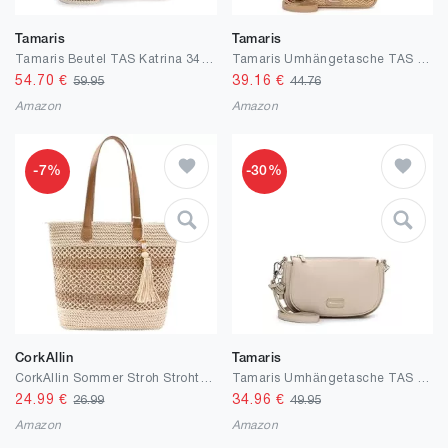
Tamaris
Tamaris
Tamaris Beutel TAS Katrina 34552 Damen Handtaschen Uni
Tamaris Umhängetasche TAS Konstantina 34261 Damen Handtaschen Zweifarbig
54.70
€
39.16
€
59.95
44.76
Amazon
Amazon
-7%
-30%
CorkAllin
Tamaris
CorkAllin Sommer Stroh Strohtasche Korbtaschen - 2026 Damen Boho Groß Beach Geflochtene Handtasche, Vintage Leichte Faltbare Tragetasche mit Reißverschluss für Reisen Einkaufen, Urlaub, Pendeln
Tamaris Umhängetasche TAS Katharina 34230 Damen Handtaschen Uni
24.99
€
34.96
€
26.99
49.95
Amazon
Amazon