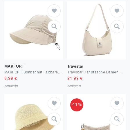
MAKFORT
Travistar
MAKFORT Sonnenhut Faltbarer Sommerhut Damen Atmungsaktiv Mütze Visor Cap Outdoor Hut für Golf Reisen Wandern
Travistar Handtasche Damen Klein Elegant Schultertasche Damen PU Leder Hobo Bag Y2k Tasche Satteltasche Aesthetic Abendtasche Clutch mit Reißverschluss Coole Umhängetasche für Teenager Mädchen
8.99
€
21.99
€
Amazon
Amazon
-11%