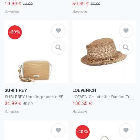
10.99
€
50.39
€
14.99
69.99
Amazon
Amazon
-30%
SURI FREY
LOEVENICH
SURI FREY Umhängetasche SFY Lovely 16930 Damen Handtaschen Zweifarbig
LOEVENICH leichter Damen Trilby mit kontrastreichem Muster in One Size - Ideal für den Sommerurlaub
34.99
€
100.35
€
49.99
Amazon
Amazon
-40%