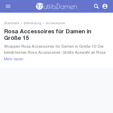
Outfits
Startseite
Bekleidung
Accessoires
Bekleidung
Rosa Accessoires für Damen in
Größe 15
Wäsche
Shoppen Rosa Accessoires für Damen in Größe 15! Die
beliebtesten Rosa Accessoires. Größe Auswahl an Rosa
Schuhe
Accessoires in Größe 15 und alle Trends aus 2026 für
Mehr lesen
Frauen!
Accessoires
SALE
Blog