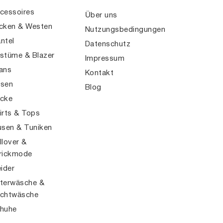
cessoires
Über uns
cken & Westen
Nutzungsbedingungen
ntel
Datenschutz
stüme & Blazer
Impressum
ans
Kontakt
sen
Blog
cke
irts & Tops
usen & Tuniken
llover &
rickmode
eider
terwäsche &
chtwäsche
huhe