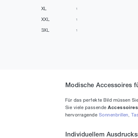
XL
1
XXL
1
3XL
1
Einheitsgrößen
203
XXXS
1
1
4
5
1
5.5
Modische Accessoires fü
2
18
1
Für das perfekte Bild müssen Si
21
1
Sie viele passende
Accessoire
hervorragende
Sonnenbrillen
,
Ta
23
1
26
2
Individuellem Ausdruck