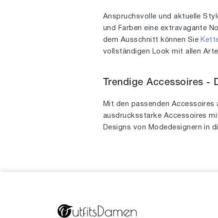
27
2
Anspruchsvolle und aktuelle Sty
30
1
und Farben eine extravagante Not
36
1
dem Ausschnitt können Sie
Kett
45
vollständigen Look mit allen Art
2
49
1
Trendige Accessoires -
52
2
54
Mit den passenden Accessoires 
2
ausdrucksstarke Accessoires mit
55
2
Designs von Modedesignern in di
59
1
75
1
85
1
100
1
110
1