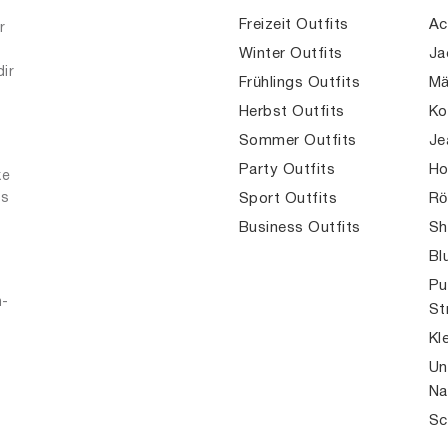
Freizeit Outfits
Ac
r
Winter Outfits
Ja
dir
Frühlings Outfits
Mä
Herbst Outfits
Ko
Sommer Outfits
Je
Party Outfits
Ho
ke
es
Sport Outfits
Rö
Business Outfits
Sh
Bl
Pu
n-
St
Kl
Un
Na
Sc