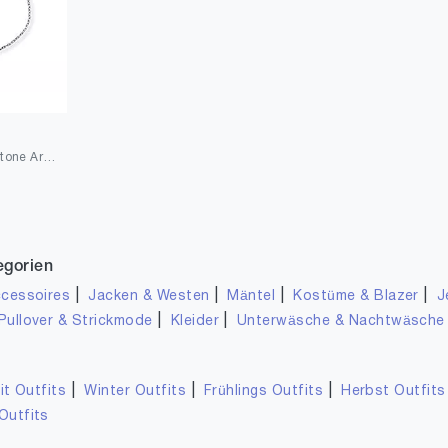
Engelsrufer® Powerful Stone Armbänder 925 Sterlingsilber Damen, Kraftstein Edelstein Armband silber inkl. gratis Armband mit Zirkonia Stein
egorien
|
|
|
|
cessoires
Jacken & Westen
Mäntel
Kostüme & Blazer
J
|
|
Pullover & Strickmode
Kleider
Unterwäsche & Nachtwäsche
|
|
|
it Outfits
Winter Outfits
Frühlings Outfits
Herbst Outfits
Outfits