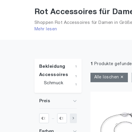
Rot Accessoires für Dame
Shoppen Rot Accessoires für Damen in Größe 
Mehr lesen
2026 für Frauen!
1
Produkte gefunde
Bekleidung
1
Accessoires
1
Alle löschen ✕
Schmuck
1
Preis
_
€
€
Farben