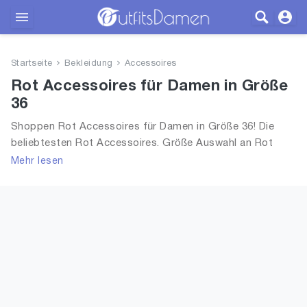
Outfits
Startseite
Bekleidung
Accessoires
Bekleidung
Rot Accessoires für Damen in Größe
36
Wäsche
Shoppen Rot Accessoires für Damen in Größe 36! Die
beliebtesten Rot Accessoires. Größe Auswahl an Rot
Schuhe
Accessoires in Größe 36 und alle Trends aus 2026 für
Mehr lesen
Frauen!
Accessoires
SALE
Blog