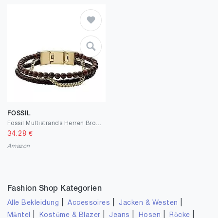
FOSSIL
Fossil Multistrands Herren Bronzit Multi Strand Armband
34.28
€
Amazon
Fashion Shop Kategorien
|
|
|
Alle Bekleidung
Accessoires
Jacken & Westen
|
|
|
|
|
Mäntel
Kostüme & Blazer
Jeans
Hosen
Röcke