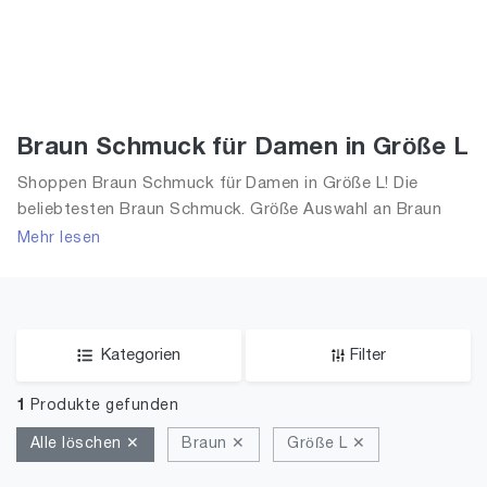
Braun Schmuck für Damen in Größe L
Shoppen Braun Schmuck für Damen in Größe L! Die
beliebtesten Braun Schmuck. Größe Auswahl an Braun
Schmuck in Größe L und alle Trends aus 2026 für Frauen!
Mehr lesen
Kategorien
Filter
1
Produkte gefunden
Alle löschen ✕
Braun ✕
Größe L ✕