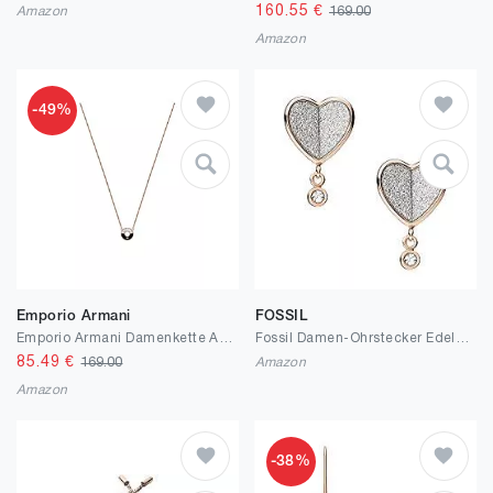
160.55
€
Amazon
169.00
Amazon
-49%
Emporio Armani
FOSSIL
Emporio Armani Damenkette Anhänger Onyx schwarz, EG3555221
Fossil Damen-Ohrstecker Edelstahl roségoldfarben JF03646791
85.49
€
169.00
Amazon
Amazon
-38%