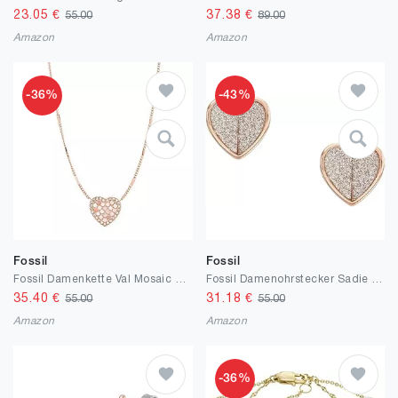
23.05
€
37.38
€
55.00
89.00
Amazon
Amazon
-36%
-43%
Fossil
Fossil
Fossil Damenkette Val Mosaic Heart Edelstahl roségoldfarben, JF03164791
Fossil Damenohrstecker Sadie Flutter Hearts Edelstahl roségoldfarben, JF04334791
35.40
€
31.18
€
55.00
55.00
Amazon
Amazon
-36%