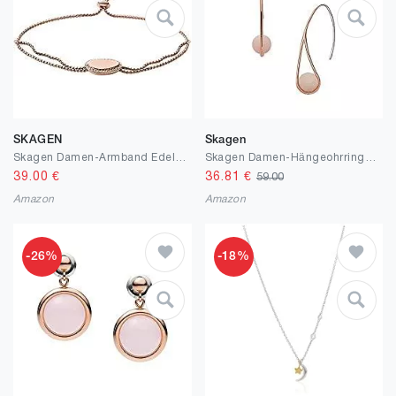
SKAGEN
Skagen
Skagen Damen-Armband Edelstahl Glasstein 32019236
Skagen Damen-Hängeohrringe Edelstahl roségoldfarben, SKJ1494791
39.00
€
36.81
€
59.00
Amazon
Amazon
-26%
-18%