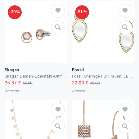
-39%
-51%
Skagen
Fossil
Skagen Damen-Edelstahl-Ohrringe mit Pfostenverschluss, rund
Fossil Ohrringe Für Frauen, Länge: 11.3mm, Breite: 5.4mm Gold Perlmutt, Edelstahl Ohrringe, JF04249710
35.87
€
22.00
€
59.00
45.00
Amazon
Amazon