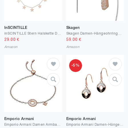
InSCINTILLE
Skagen
inSCINTILLE Stern Halskette Damen Rostfreier Stahl mit Verstellbarer Schließe, Stern Kette 1/2/3 Faden mit Geschenkbox (1 Faden - Rose Gold)
Skagen Damen-Hängeohrringe Edelstahl roségoldfarben, SKJ1402791
29.00
€
59.00
€
Amazon
Amazon
-5%
Emporio Armani
Emporio Armani
Emporio Armani Damen Armband Namensplakette Sterlingsilber roségoldfarben, EG3458221
Emporio Armani Damen-Hängeohrringe Onyx schwarz, EG3556221