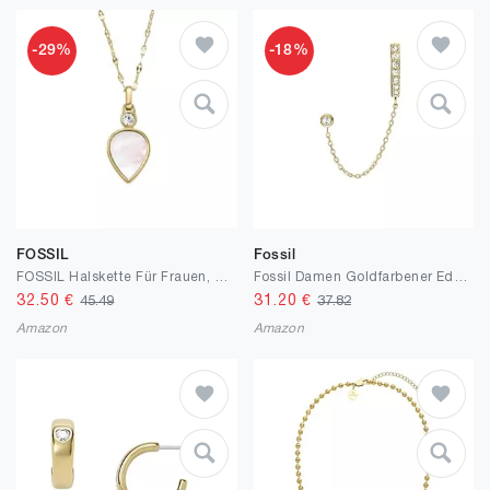
-29%
-18%
FOSSIL
Fossil
FOSSIL Halskette Für Frauen, Länge: 420mm+50mm, Breite: 18.6mm, Höhe: 9.8mm Gold Perlmutt, Edelstahl Halskette, JF04248710
Fossil Damen Goldfarbener Edelstahl mit Ringverschluss Ohrringe
32.50
€
31.20
€
45.49
37.82
Amazon
Amazon