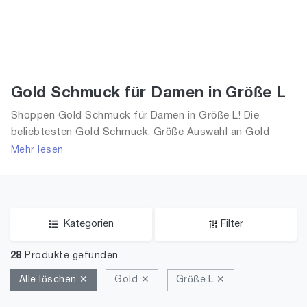
Gold Schmuck für Damen in Größe L
Shoppen Gold Schmuck für Damen in Größe L! Die
beliebtesten Gold Schmuck. Größe Auswahl an Gold
Schmuck in Größe L und alle Trends aus 2026 für Frauen!
Mehr lesen
Kategorien
Filter
28
Produkte gefunden
Alle löschen ✕
Gold ✕
Größe L ✕