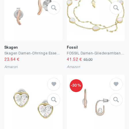
Skagen
Fossil
Skagen Damen-Ohrringe Essential Waves, Edelstahl-Ohrstecker
FOSSIL Damen-Gliederarmband Teardrop Perlmutt weiß, JF04317710
23.64
€
41.52
€
65.00
Amazon
Amazon
-30%