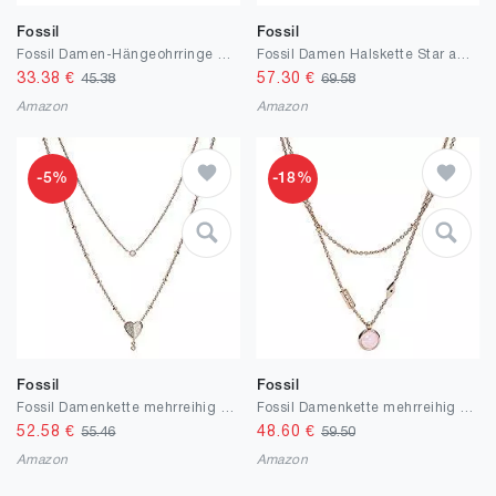
Fossil
Fossil
Fossil Damen-Hängeohrringe Edelstahl roségoldfarben JF03672791
Fossil Damen Halskette Star and Crescent Moon Sterlingsilber, JFS00432998
33.38
€
57.30
€
45.38
69.58
Amazon
Amazon
-5%
-18%
Fossil
Fossil
Fossil Damenkette mehrreihig Edelstahl roségoldfarben JF03648791
Fossil Damenkette mehrreihig Edelstahl roségoldfarben JF03674791
52.58
€
48.60
€
55.46
59.50
Amazon
Amazon