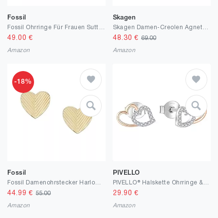
Fossil
Skagen
Fossil Ohrringe Für Frauen Sutton, L: 6.5mm B: 6mm Gold-Edelstahl-Ohrringe, JF03935710
Skagen Damen-Creolen Agnethe Muschel Perle - SKJ1747791, L: 25x13.5x1.7mm, Edelstahl, Kein Edelstein
49.00
€
48.30
€
69.00
Amazon
Amazon
-18%
Fossil
PIVELLO
Fossil Damenohrstecker Harlow Linear Texture Heart Edelstahl goldfarben, JF04654710
PIVELLO® Halskette Ohrringe & Armband Herzform Sterling Silber 925 | Schmuck Set Damen Rose Gold | Herzkette Kette & Ohrstecker Rosegold | Herz Doppelherz Hochzeit | Stecker 100% Nickelfrei
44.99
€
29.90
€
55.00
Amazon
Amazon