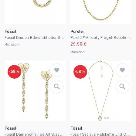
Fossil
Purelei
Fossil Damen Edelstahl oder Semi-Edelstein mit Lock Back Verschluss Ohrringe
Purelei® Anxiety Fidget Bubble Kette – Verstellbare Kugelkette aus Edelstahl (18K vergoldet, Silber, Roségold) | Stilvolles Schmuckstück für Layering & Stressabbau
29.90
€
Amazon
Amazon
-58%
-58%
Fossil
Fossil
Fossil Damenohrringe All Stacked Up Edelstahl goldfarben, JF04378710
Fossil Set aus Halskette und Ohrringen für Damen, weißes Perlmutt, Halskette und Ohrringe Set