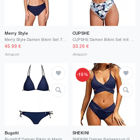
Merry Style
CUPSHE
Merry Style Damen Bikini Set 74RN24
CUPSHE Damen Bikini Set mit Zierriemen Cut-Out Bademode Zweiteiliger Badeanzug
45.99
€
33.26
€
Amazon
Amazon
-15%
Bugatti
SHEKINI
Bugatti® Damen Bikini in Marineblau, Rose oder schwarz
SHEKINI Damen Badeanzug Gepolstert Bikini Set Neckholder Leopard Bikini Oberteil High Waist Wickel Bikinihose Tiefer V Ausschnitt Sportlich Zweiteiliger Strandbikini