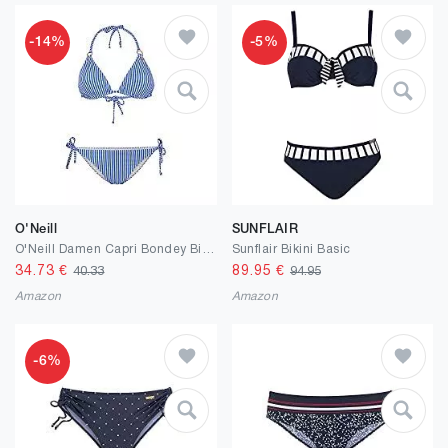
-14%
-5%
O'Neill
SUNFLAIR
O'Neill Damen Capri Bondey Bikini Set
Sunflair Bikini Basic
34.73
€
89.95
€
40.33
94.95
Amazon
Amazon
-6%