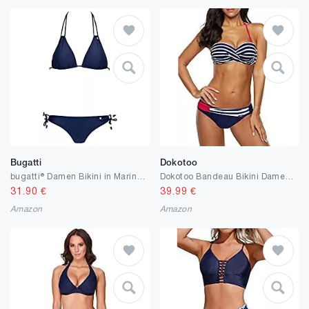
Bugatti
Dokotoo
bugatti® Damen Bikini in Marineblau, Rose oder schwarz
Dokotoo Bandeau Bikini Damen Push Up Zweiteilige Badeanzug Bademode Bikini Set S-2XL
31.90
€
39.99
€
Amazon
Amazon