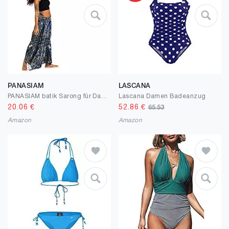
PANASIAM
LASCANA
PANASIAM batik Sarong für Damen & Herren, tie dye Pareo - jedes Tuch ein Unikat, Sommertuch, Schal, Wickelrock in leuchtenden Farben, 100% weiche, natürliche Viskose
Lascana Damen Badeanzug
20.06
€
52.86
€
65.53
Amazon
Amazon