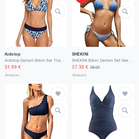
Aidotop
SHEKINI
Aidotop Damen Bikini Set Triangel Badeanzug Strand Ties Zweiteiliger Bademode Bikinihose
SHEKINI Bikini Damen Set Sexy Klassischer Triangel Rückenfrei Bikinioberteil Verstellbare Zweiteiliger Badeanzug Niedrige Taille Ruched Bikinihose für Frauen
31.99
€
27.30
€
28.00
Amazon
Amazon