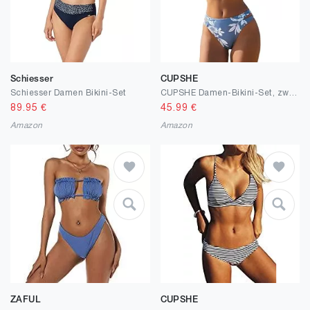
Schiesser
CUPSHE
Schiesser Damen Bikini-Set
CUPSHE Damen-Bikini-Set, zweiteiliger Badeanzug, O-Ring-Rücken, selbstbindend, Blumenausschnitt, mittelhohe Taille
89.95
€
45.99
€
Amazon
Amazon
ZAFUL
CUPSHE