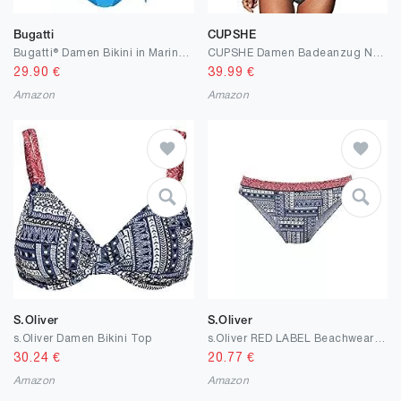
Bugatti
CUPSHE
Bugatti® Damen Bikini in Marineblau, Rose oder schwarz
CUPSHE Damen Badeanzug Neckholder V-Ausschnitt Raffung Bauchweg Einteilige Bademode Swimsuit
29.90
€
39.99
€
Amazon
Amazon
S.Oliver
S.Oliver
s.Oliver Damen Bikini Top
s.Oliver RED LABEL Beachwear LM Damen Cocina Bikini-Unterteile
30.24
€
20.77
€
Amazon
Amazon