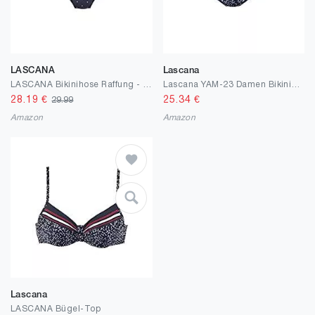
LASCANA
Lascana
LASCANA Bikinihose Raffung - 38
Lascana YAM-23 Damen Bikinihose kompakt Mix&Match Badesserie Mehrfarbig Stretch, Groesse 38, blau/rot
28.19
€
25.34
€
29.99
Amazon
Amazon
Lascana
LASCANA Bügel-Top