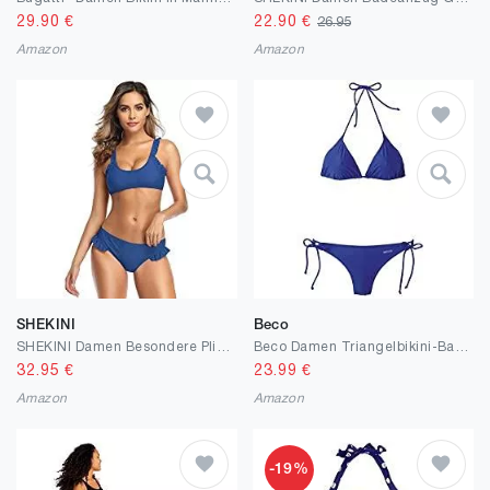
29.90
€
22.90
€
26.95
Amazon
Amazon
SHEKINI
Beco
SHEKINI Damen Besondere Plissee Bikini Set V-Ausschnitt Rückenfrei Verstellbar Ties-up Bikinioberteil Zweiteiliger Badeanzug Niedrig Tailliert Triangel Cutout Bikinihose Bademode
Beco Damen Triangelbikini-Basics
32.95
€
23.99
€
Amazon
Amazon
-19%