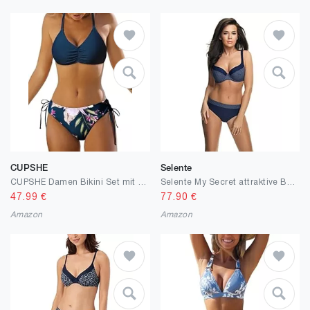
CUPSHE
Selente
CUPSHE Damen Bikini Set mit geflochtenen Trägern Hinten Gestreifte Bademode Wende-Slip Zweiteiliger Badeanzug
Selente My Secret attraktive Bademode (Bikini/Badeanzug) in großen Größen (C-Cup bis J-Cup) mit vorteilhaftem Schnitt
47.99
€
77.90
€
Amazon
Amazon