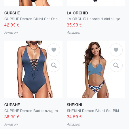
CUPSHE
LA ORCHID
CUPSHE Damen Bikini Set One Shoulder Bandeau Bikinioberteil Wellenkante Strandmode Zweiteiliger Asymmetrischer Badeanzug
LA ORCHID Laorchid einteiliger Badeanzug bademode v Ausschnitt Damen Badeanzug bauchweg Push up Bademode Swimsuit high Waist Schwimmanzug
42.99
€
35.99
€
Amazon
Amazon
CUPSHE
SHEKINI
CUPSHE Damen Badeanzug mit Schnürung Plunge Einteiler Gerippte Einteilige Bademode Swimsuit
SHEKINI Damen Bikini Set Bikini Panty Push up BH Verstellbar Crossover Ties-up Neckholder Bikinioberteil Zweiteiliger Badeanzug Triangel Gedruckt Niedrige Taille Sport Slip Bikinihose Strandkleidung
38.30
€
34.59
€
Amazon
Amazon