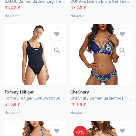
ZAFUL Damen Badeanzug Tie Cutout Bikini Set Beachwear
CUPSHE Damen Bikini Set Triangel Bikini Bademode Kontrastpaspel Zweiteiliger Badeanzug
33.43
€
37.30
€
Amazon
Amazon
Tommy Hilfiger
CheChury
Tommy Hilfiger UW0UW03430DW5 Scoop Back Cheeky ONE Piece Badeanzug
CheChury Damen Bademode Push Up Bikini Set Zweiteilige Badeanzug Strandkleidung Crossover Neckholder Triangel Oberteil Bikinihose Sexy Halter
52.36
€
29.99
€
Amazon
Amazon
-3%