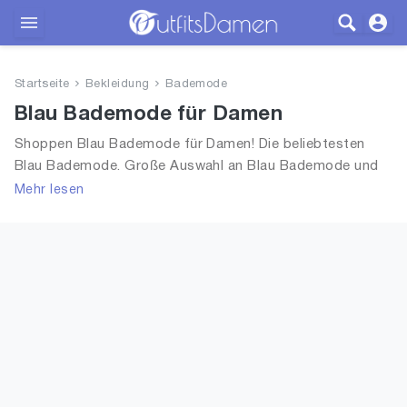
Outfits
Startseite
Bekleidung
Bademode
Bekleidung
Blau Bademode für Damen
Shoppen Blau Bademode für Damen! Die beliebtesten
Wäsche
Blau Bademode. Große Auswahl an Blau Bademode und
alle Trends aus 2026 für Frauen!
Mehr lesen
Schuhe
Accessoires
SALE
Blog