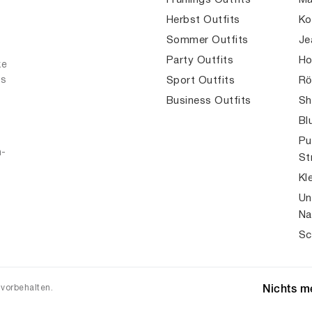
Frühlings Outfits
Mä
Herbst Outfits
Ko
Sommer Outfits
Je
Party Outfits
Ho
ke
es
Sport Outfits
Rö
Business Outfits
Sh
Bl
Pu
n-
St
Kl
Un
Na
Sc
 vorbehalten.
Nichts me