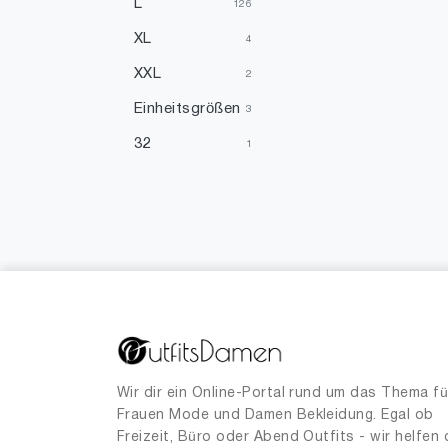
L
126
XL
4
XXL
2
Einheitsgrößen
3
32
1
36
2
38
80
40
18
46
1
Wir dir ein Online-Portal rund um das Thema fü
Frauen Mode und Damen Bekleidung. Egal ob
Freizeit, Büro oder Abend Outfits - wir helfen 