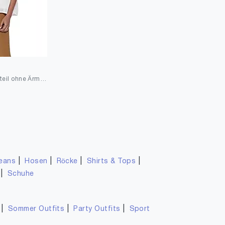
ONLY Female Oberteil ohne Ärmel Spitzen
|
|
|
|
eans
Hosen
Röcke
Shirts & Tops
|
Schuhe
|
|
|
Sommer Outfits
Party Outfits
Sport