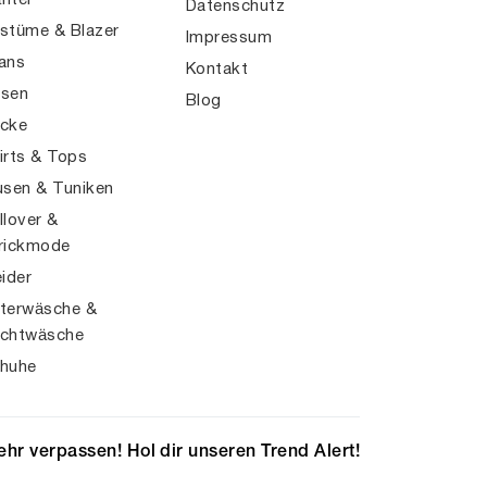
ntel
Datenschutz
stüme & Blazer
Impressum
ans
Kontakt
sen
Blog
cke
irts & Tops
usen & Tuniken
llover &
rickmode
eider
terwäsche &
chtwäsche
huhe
hr verpassen! Hol dir unseren Trend Alert!