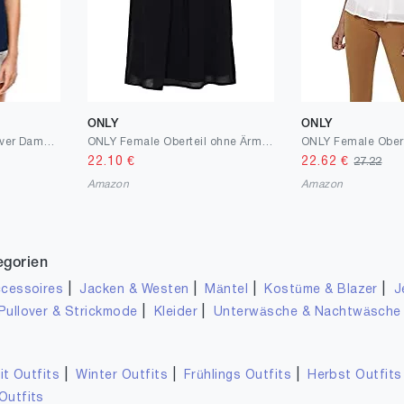
ONLY
ONLY
Q/S designed by - s.Oliver Damen Bluse
ONLY Female Oberteil ohne Ärmel Spitzen
22.10
€
22.62
€
27.22
Amazon
Amazon
egorien
|
|
|
|
cessoires
Jacken & Westen
Mäntel
Kostüme & Blazer
J
|
|
Pullover & Strickmode
Kleider
Unterwäsche & Nachtwäsche
|
|
|
it Outfits
Winter Outfits
Frühlings Outfits
Herbst Outfits
Outfits