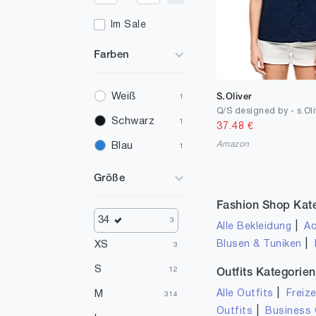
Im Sale
Farben
Weiß
S.Oliver
1
Schwarz
1
37.48
€
Amazon
Blau
1
Größe
Fashion Shop Kat
34
3
|
Alle Bekleidung
Ac
|
Blusen & Tuniken
XS
3
S
12
Outfits Kategorien
|
Alle Outfits
Freize
M
314
|
Outfits
Business 