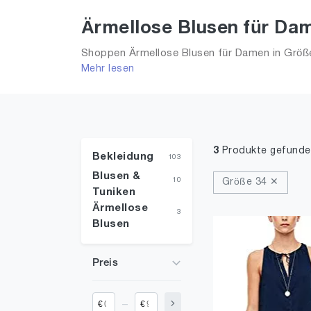
Ärmellose Blusen für Dam
Shoppen Ärmellose Blusen für Damen in Größe 
Mehr lesen
2026 für Frauen!
3
Produkte gefunde
Bekleidung
103
Blusen &
10
Größe 34 ✕
Tuniken
Ärmellose
3
Blusen
Preis
_
€
€