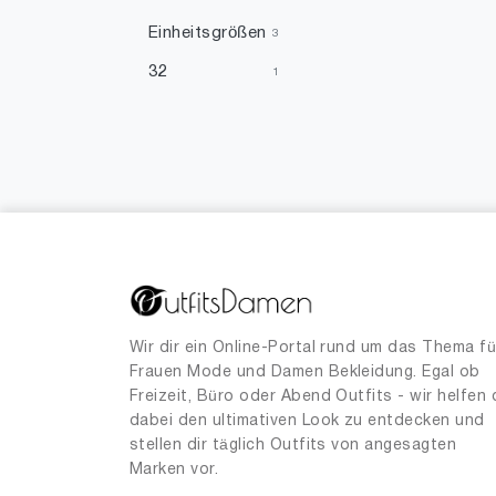
Einheitsgrößen
3
32
1
34
3
38
80
40
18
46
1
Wir dir ein Online-Portal rund um das Thema fü
Frauen Mode und Damen Bekleidung. Egal ob
Freizeit, Büro oder Abend Outfits - wir helfen 
dabei den ultimativen Look zu entdecken und
stellen dir täglich Outfits von angesagten
Marken vor.