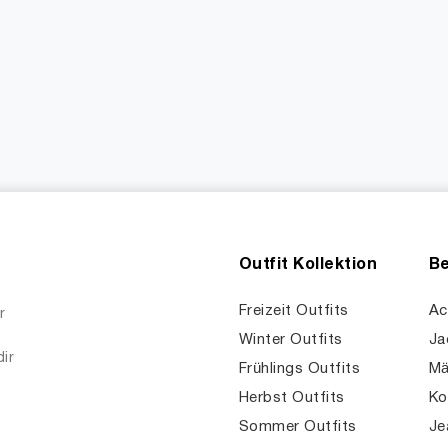
Outfit Kollektion
Be
Freizeit Outfits
Ac
r
Winter Outfits
Ja
dir
Frühlings Outfits
Mä
Herbst Outfits
Ko
Sommer Outfits
Je