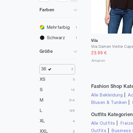
Farben
Mehrfarbig
1
Schwarz
1
Vila
Größe
23.99
€
Amazon
36
2
XS
3
Fashion Shop Kat
S
12
|
Alle Bekleidung
Ac
M
314
|
Blusen & Tuniken
L
126
Outfits Kategorien
XL
4
|
Alle Outfits
Freize
|
Outfits
Business 
XXL
2