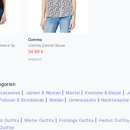
Comma
Vila Damen Viellie Capsleeve Su Top
comma Damen Bluse
34.89
€
Amazon
egorien
|
|
|
|
cessoires
Jacken & Westen
Mäntel
Kostüme & Blazer
J
|
|
Pullover & Strickmode
Kleider
Unterwäsche & Nachtwäsche
|
|
|
it Outfits
Winter Outfits
Frühlings Outfits
Herbst Outfits
Outfits