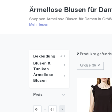
Ärmellose Blusen für Dam
Shoppen Ärmellose Blusen für Damen in Größe 
Mehr lesen
2026 für Frauen!
2
Produkte gefunde
Bekleidung
412
Blusen &
13
Größe 36 ✕
Tuniken
Ärmellose
2
Blusen
Preis
_
€
€