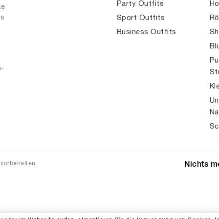
Party Outfits
Ho
ke
es
Sport Outfits
Rö
Business Outfits
Sh
Bl
Pu
n-
St
Kl
Un
Na
Sc
 vorbehalten.
Nichts me