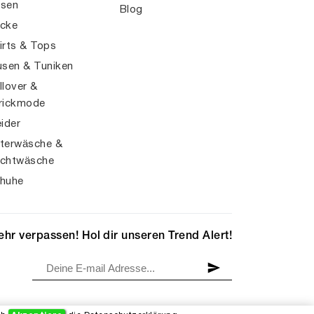
sen
Blog
cke
irts & Tops
usen & Tuniken
llover &
rickmode
eider
terwäsche &
chtwäsche
huhe
hr verpassen! Hol dir unseren Trend Alert!