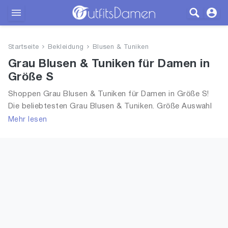
Outfits
Startseite
Bekleidung
Blusen & Tuniken
Bekleidung
Grau Blusen & Tuniken für Damen in
Größe S
Wäsche
Shoppen Grau Blusen & Tuniken für Damen in Größe S!
Die beliebtesten Grau Blusen & Tuniken. Größe Auswahl
Schuhe
an Grau Blusen & Tuniken in Größe S und alle Trends aus
Mehr lesen
2026 für Frauen!
Accessoires
SALE
Blog