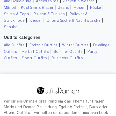
|
|
|
Alle Bekleidung
Accessoires
Jacken & Westen
|
|
|
|
|
Mäntel
Kostüme & Blazer
Jeans
Hosen
Röcke
|
|
Shirts & Tops
Blusen & Tuniken
Pullover &
|
|
|
Strickmode
Kleider
Unterwäsche & Nachtwäsche
Schuhe
Outfits Kategorien
|
|
|
Alle Outfits
Freizeit Outfits
Winter Outfits
Frühlings
|
|
|
Outfits
Herbst Outfits
Sommer Outfits
Party
|
|
Outfits
Sport Outfits
Business Outfits
Wir dir ein Online-Portal rund um das Thema für Frauen
Mode und Damen Bekleidung. Egal ob Freizeit, Büro oder
Abend Outfits - wir helfen dir dabei den ultimativen Look