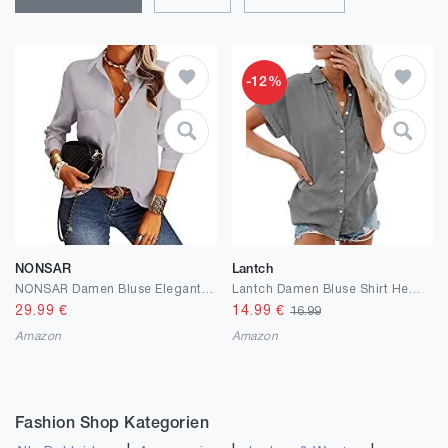
-12%
NONSAR
Lantch
NONSAR Damen Bluse Elegant V-Ausschnitt Hemden Langarm Casual Arbeit Oberteile mit Knöpfen Hemd Lose Langarmshirt Einfarbig Tops
Lantch Damen Bluse Shirt Hemdbluse Casual Hemd Tops Frauen Oberteile T-Shirt
29.99
€
14.99
€
16.99
Amazon
Amazon
Fashion Shop Kategorien