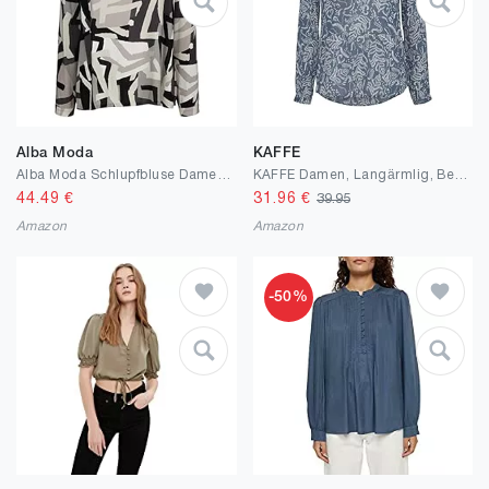
Alba Moda
KAFFE
Alba Moda Schlupfbluse Damen Rundhals Langarm mit Rundhalsausschnitt Grafisch
KAFFE Damen, Langärmlig, Bedruckt, T-Shirt mit V-Ausschnitt Bluse
44.49
€
31.96
€
39.95
Amazon
Amazon
-50%