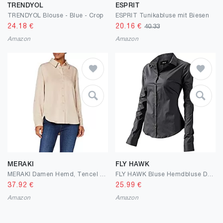
TRENDYOL
ESPRIT
TRENDYOL Blouse - Blue - Crop
ESPRIT Tunikabluse mit Biesen
24.18
€
20.16
€
40.33
Amazon
Amazon
MERAKI
FLY HAWK
MERAKI Damen Hemd, Tencel Lyocell
FLY HAWK Bluse Hemdbluse Damen Hemd Basic Kent-Kragen Elegant OL Work Slim Fit Langarm Stretch Formelle Hemden Größe 34 bis 52
37.92
€
25.99
€
Amazon
Amazon