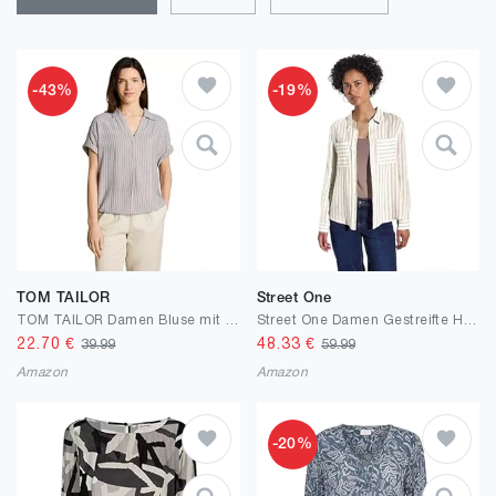
-43%
-19%
TOM TAILOR
Street One
TOM TAILOR Damen Bluse mit Streifenmuster
Street One Damen Gestreifte Hemdbluse
22.70
€
48.33
€
39.99
59.99
Amazon
Amazon
-20%