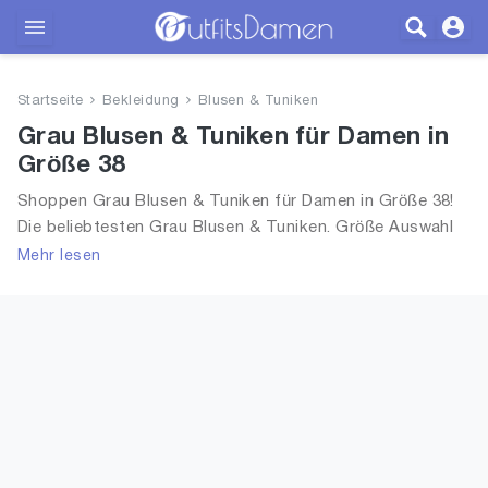
Outfits
Startseite
Bekleidung
Blusen & Tuniken
Bekleidung
Grau Blusen & Tuniken für Damen in
Größe 38
Wäsche
Shoppen Grau Blusen & Tuniken für Damen in Größe 38!
Die beliebtesten Grau Blusen & Tuniken. Größe Auswahl
Schuhe
an Grau Blusen & Tuniken in Größe 38 und alle Trends aus
Mehr lesen
2026 für Frauen!
Accessoires
SALE
Blog