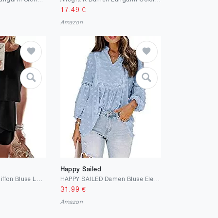
17.49
€
Amazon
Happy Sailed
Maavoki Damen Chiffon Bluse Langarm Shirts Polka Dot Rundhals Oberteile Pom Pom Tops Shirt
HAPPY SAILED Damen Bluse Elegant Spitze Blusenshirt Langarm Chiffon Tunika Shirt Hemd Oberteil Langarmshirt S-XXL
31.99
€
Amazon