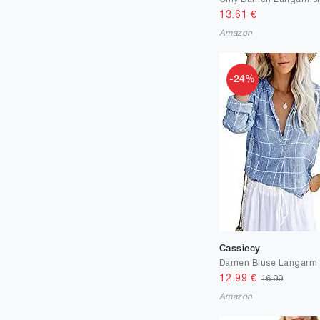
13.61
€
Amazon
-24%
Cassiecy
12.99
€
16.99
Amazon