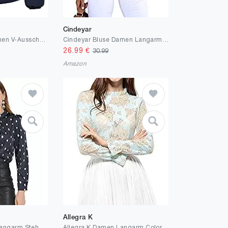
Cindeyar
GRACE KARIN Damen V-Ausschnitt Bluse Elegant Wickelbluse Laterne Langarm Slim Fit Plissee-Top Tunika Bluse
Cindeyar Bluse Damen Langarm Streifen Oberteile Casual Langarmshirt Tops Lose Baumwolle Tunika Hemd
26.99
€
30.99
Amazon
Allegra K
Allegra K Damen Langarm Stehkragen Rüschen Punkte Satin Top Bluse
Allegra K Damen Langarm Colorblock Crochet Spitze Blumen Top Bluse