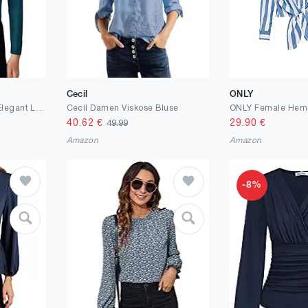
Cecil
ONLY
GRACE KARIN Damen Elegant Langarm Oberteil Hablber Rollkragen Netz-Patchwork-Oberteil Mesh Bluse
Cecil Damen Viskose Bluse
ONLY Female Hemd
40.62
€
29.90
€
49.99
Amazon
Amazon
-8%