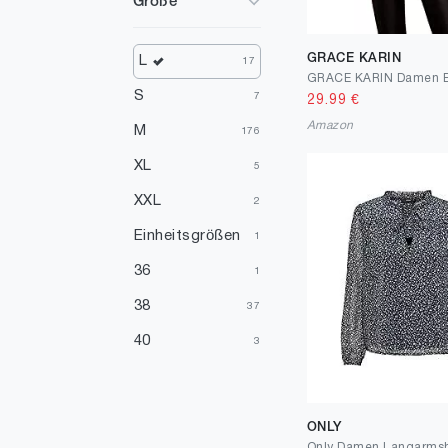
Größe
Violett
2
Gold
1
GRACE KARIN
L
17
Mehrfarbig
1
S
7
29.99
€
Elfenbein
Amazon
1
M
176
Orange
1
XL
5
XXL
2
Einheitsgrößen
1
36
1
38
37
40
3
ONLY