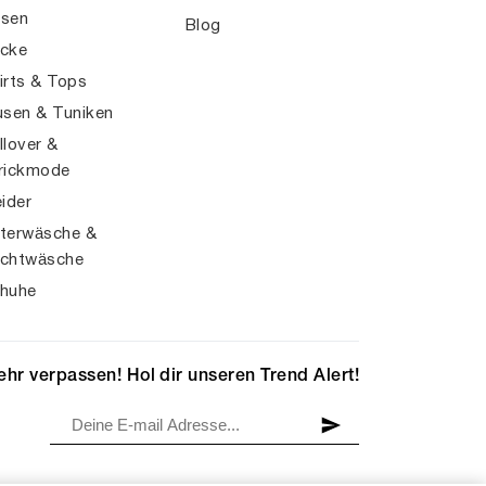
sen
Blog
cke
irts & Tops
usen & Tuniken
llover &
rickmode
eider
terwäsche &
chtwäsche
huhe
hr verpassen! Hol dir unseren Trend Alert!