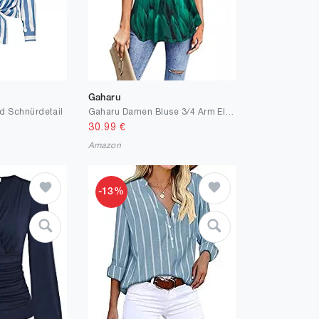
Gaharu
 Schnürdetail
Gaharu Damen Bluse 3/4 Arm Elegant V-Ausschnitt Tunika Shirt Oberteil Flowy Locker Longshirt Tops
30.99
€
Amazon
-13%