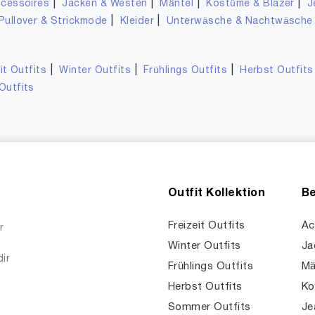
|
|
|
|
cessoires
Jacken & Westen
Mäntel
Kostüme & Blazer
J
|
|
Pullover & Strickmode
Kleider
Unterwäsche & Nachtwäsche
|
|
|
it Outfits
Winter Outfits
Frühlings Outfits
Herbst Outfits
Outfits
Outfit Kollektion
Be
Freizeit Outfits
Ac
r
Winter Outfits
Ja
dir
Frühlings Outfits
Mä
Herbst Outfits
Ko
Sommer Outfits
Je