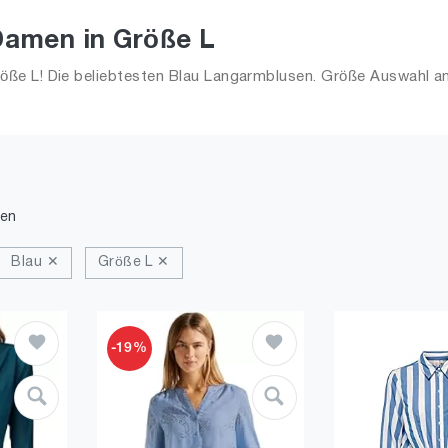
Damen in Größe L
ße L! Die beliebtesten Blau Langarmblusen. Größe Auswahl an
den
Blau ✕
Größe L ✕
-19%