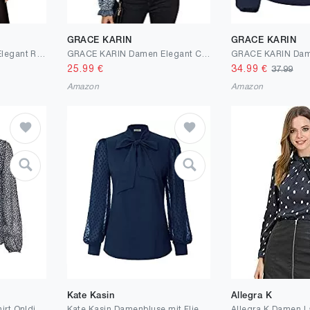
GRACE KARIN
GRACE KARIN
GRACE KARIN Damen Elegant Revers Tunika Bluse V-Ausschnitt Langarm Tops Wickelshirt Slim fit Hemdbluse
GRACE KARIN Damen Elegant Chiffon Bluse Rundhals Ärmellose Shirt Casual Tops Oberteile
25.99
€
34.99
€
37.99
Amazon
Amazon
Kate Kasin
Allegra K
Only Damen Langarmshirt Onlditsy Bluse
Kate Kasin Damenbluse mit Fliege, langärmelig, Schweizer Punkte, Büro-Tops