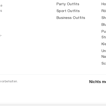
Party Outfits
Ho
ke
es
Sport Outfits
Rö
Business Outfits
Sh
Bl
Pu
n-
St
Kl
Un
Na
Sc
 vorbehalten.
Nichts me