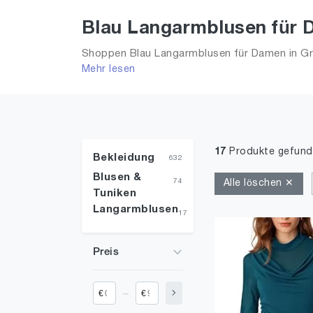
Blau Langarmblusen für 
Shoppen Blau Langarmblusen für Damen in Grö
Mehr lesen
Trends aus 2026 für Frauen!
17
Produkte gefun
Bekleidung
632
Blusen &
74
Alle löschen ✕
Tuniken
Langarmblusen
17
Preis
_
€
€