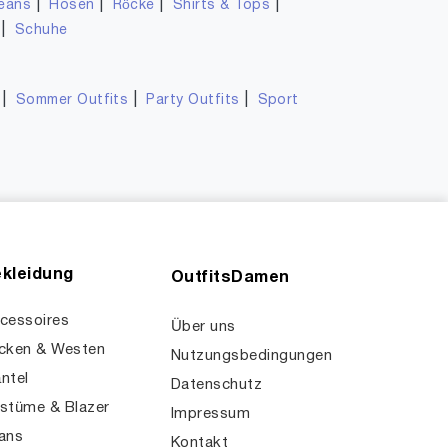
|
|
|
|
eans
Hosen
Röcke
Shirts & Tops
|
Schuhe
|
|
|
Sommer Outfits
Party Outfits
Sport
kleidung
OutfitsDamen
cessoires
Über uns
cken & Westen
Nutzungsbedingungen
ntel
Datenschutz
stüme & Blazer
Impressum
ans
Kontakt