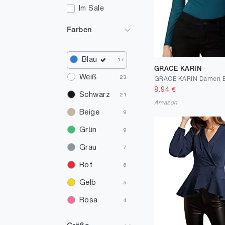
Im Sale
Farben
Blau
17
GRACE KARIN
Weiß
23
8.94
€
Schwarz
21
Amazon
Beige
9
Grün
9
Grau
7
Rot
6
Gelb
5
Rosa
4
Braun
2