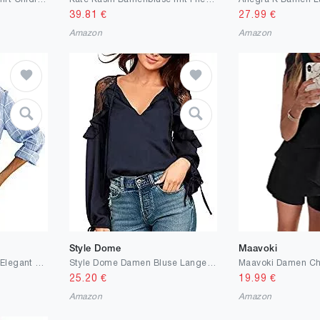
39.81
€
27.99
€
Amazon
Amazon
Style Dome
Maavoki
Damen Bluse Langarm Elegant Oberteil V-Ausschnitt Casual Tops Lose Langarmshirt Vintage Tunika Shirts
Style Dome Damen Bluse Lange Laterne Ärmel Oberteile Lace Shirt Elegant Loose Longshirt
25.20
€
19.99
€
Amazon
Amazon