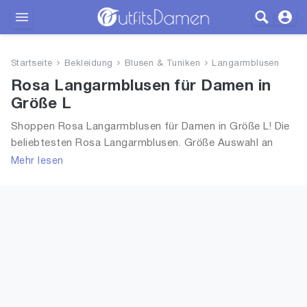
Outfits
Startseite
Bekleidung
Blusen & Tuniken
Langarmblusen
Bekleidung
Rosa Langarmblusen für Damen in
Größe L
Wäsche
Shoppen Rosa Langarmblusen für Damen in Größe L! Die
beliebtesten Rosa Langarmblusen. Größe Auswahl an
Schuhe
Rosa Langarmblusen in Größe L und alle Trends aus 2026
Mehr lesen
für Frauen!
Accessoires
SALE
Blog