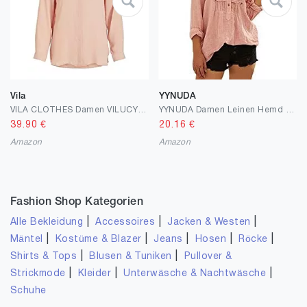
Vila
YYNUDA
VILA CLOTHES Damen VILUCY L/S SHIRT - NOOS Bluse, Darkest Spruce, Normal
YYNUDA Damen Leinen Hemd Elegant Langarm Bluse Hemd Sommerhemd Freizeithemd Tunika Shirt aus Baumwolle
39.90
€
20.16
€
Amazon
Amazon
Fashion Shop Kategorien
|
|
|
Alle Bekleidung
Accessoires
Jacken & Westen
|
|
|
|
|
Mäntel
Kostüme & Blazer
Jeans
Hosen
Röcke
|
|
Shirts & Tops
Blusen & Tuniken
Pullover &
|
|
|
Strickmode
Kleider
Unterwäsche & Nachtwäsche
Schuhe