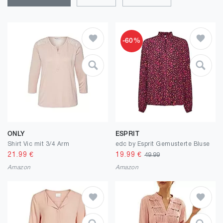
-60%
ONLY
ESPRIT
Shirt Vic mit 3/4 Arm
edc by Esprit Gemusterte Bluse
21.99
€
19.99
€
49.99
Amazon
Amazon