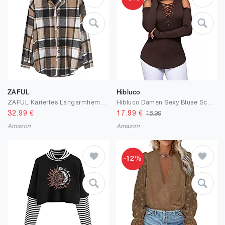
ZAFUL
Hibluco
ZAFUL Kariertes Langarmhemd für Damen mit Knöpfen, Wollmischung, dünne Jacke, lässige Bluse, Oberteile mit Tasche
Hibluco Damen Sexy Bluse Schulterfrei Oberteile Casual T-Shirt
32.99
€
17.99
€
18.99
Amazon
Amazon
-12%