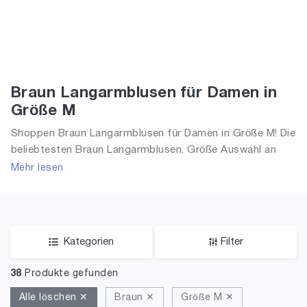
Braun Langarmblusen für Damen in
Größe M
Shoppen Braun Langarmblusen für Damen in Größe M! Die
beliebtesten Braun Langarmblusen. Größe Auswahl an
Braun Langarmblusen in Größe M und alle Trends aus
Mehr lesen
2026 für Frauen!
Kategorien
Filter
38
Produkte gefunden
Alle löschen ✕
Braun ✕
Größe M ✕