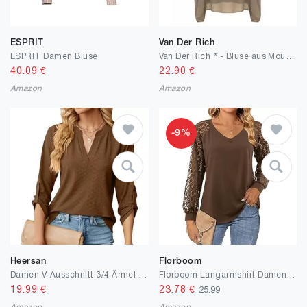
ESPRIT
Van Der Rich
ESPRIT Damen Bluse
Van Der Rich ® - Bluse aus Mousseline mit Innenfutter - Damen
40.09
€
22.90
€
Amazon
Amazon
-9%
Heersan
Florboom
Damen V-Ausschnitt 3/4 Ärmel Bluse Causal Lässige Elegant Fahion Jacquardgewebe Oberteile Oberteil Tops Langarmshirt Shirts Tunika Hemd Bluse
Florboom Langarmshirt Damen V-Ausschnitt Locker T-Shirts Elegant Oberteile Spitze Top
19.99
€
23.78
€
25.99