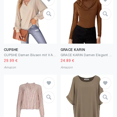
CUPSHE
GRACE KARIN
CUPSHE Damen Blusen mit V Ausschnitt, überbackener Spitze, Lange Spitzenärmel, gebänderte Manschetten, schickes, Elegantes Hemd, Weiß
GRACE KARIN Damen Elegant Langarm Oberteil Hablber Rollkragen Netz-Patchwork-Oberteil Mesh Bluse
29.99
€
24.89
€
Amazon
Amazon