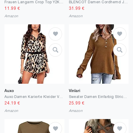
Frauen Langarm Crop Top Y2K Spitze Patchwork V-Ausschnitt T-Shirt Bluse Streetwear Skinny Style T-Shirt
BLENCOT Damen Cordhemd Jacke Bluse Blusen Cordjacke Einfarbig Langarm Button Down Shirts Freizeitjacke Casual Oberteil Outwear mit Taschen ür Frühling und Herbst S/M/L/XL/XXL
11.99
€
31.99
€
Amazon
Amazon
Auxo
Vinlari
Auxo Damen Karierte Kleider V-Ausschnitt Langarm Minikleid Oversize Bluse Tops Hemd
Sweater Damen Einfarbig Strickpullover Langarm Oberteil V-Ausschnitt Bluse Knopfleiste Sweatshirt Stricken Tops Lose Shirt Elegante Tunika
24.19
€
25.99
€
Amazon
Amazon