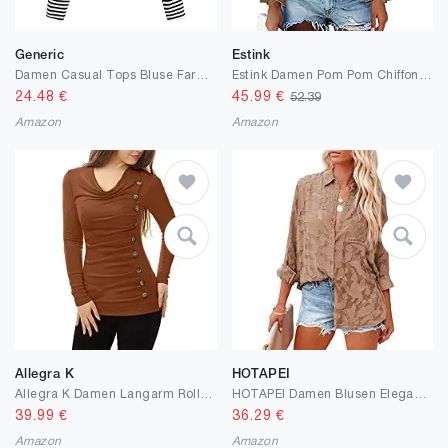
Generic
Estink
Damen Casual Tops Bluse Farbblock Sun Moon Print Gestreiftes Top Langarm Crop Top T Shirt Tops Bluse Damen Top Sexy
Estink Damen Pom Pom Chiffon Hemden V-Ausschnitt Lässige Langarm Swiss Dot Chiffon Blusen
24.48
€
45.99
€
52.39
Amazon
Amazon
Allegra K
HOTAPEI
Allegra K Damen Langarm Rollkragen Button Ruffle Top Tunika
HOTAPEI Damen Blusen Elegant Hemden Oberteile Langarmshirt mit Knopfleiste V-Ausschnitt Chiffon Transparent Sassy Arbeit T Shirt Hemdbluse Mode Geblümte Top Loose Party S/M/L/XL/XXL
39.99
€
36.29
€
Amazon
Amazon