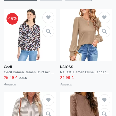
-15%
Cecil
NAIOSS
Cecil Damen Damen Shirt mit Split Neck und Print Shirt im Tunika-Look (1er Pack)
NAIOSS Damen Bluse Langarm Elegant Oberteile Herbst Langarmshirt V-Ausschnitt Puffärmel Shirts Casual Tops
25.49
€
24.99
€
29.99
Amazon
Amazon