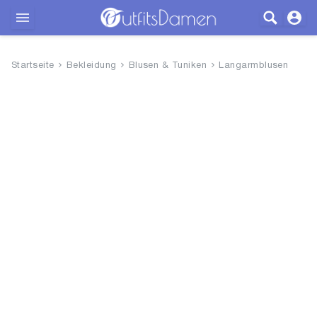
Outfits
Startseite
Bekleidung
Blusen & Tuniken
Langarmblusen
Bekleidung
Wäsche
Schuhe
Accessoires
SALE
Blog