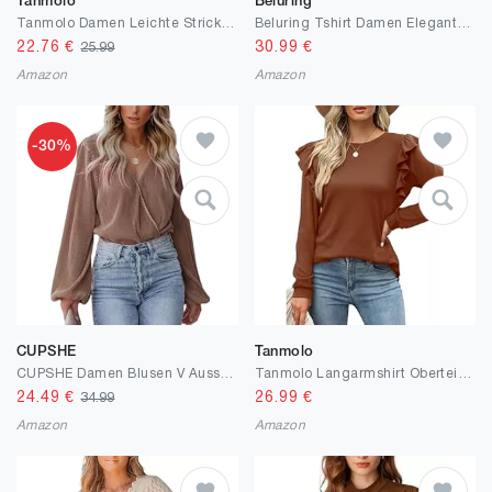
Tanmolo
Beluring
Tanmolo Damen Leichte Strickpullover Langarm Henley Shirt Herbst lässig Rundhals-Knöpfe Elegant Sweatshirt Tunika Tops
Beluring Tshirt Damen Elegant Langarm Oberteile V Ausschnitt Jacquard Einfarbig Tunika Blusen
22.76
€
30.99
€
25.99
Amazon
Amazon
-30%
CUPSHE
Tanmolo
CUPSHE Damen Blusen V Ausschnitt Wickeloptik Langarm Plissee Falten Tunika Langarmshirt Oberteile Tops
Tanmolo Langarmshirt Oberteile Damen Rüschen lässig Top mit Rundhals Tunika Langarm Bluse Shirts
24.49
€
26.99
€
34.99
Amazon
Amazon