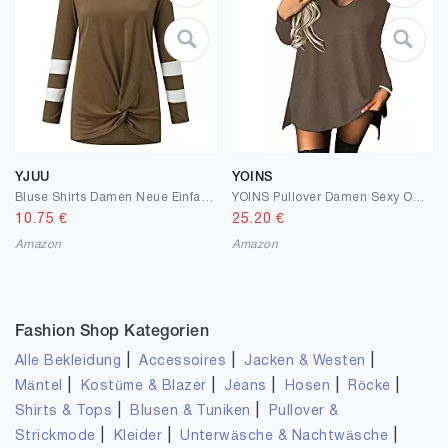
YJUU
YOINS
Bluse Shirts Damen Neue Einfarbige Spitze Sexy Mode Langarm Lässiges Oberteil V-Ausschnitt Lose Casual Chiffon Langarm T-Shirt Top Tunika Elegant Langarmshirt Bluse Tunika Tops
YOINS Pullover Damen Sexy Oberteil Damen Schulterfrei Langarmshirts Herbst T-Shirt V-Ausschnitt Tops
10.75
€
25.20
€
Amazon
Amazon
Fashion Shop Kategorien
|
|
|
Alle Bekleidung
Accessoires
Jacken & Westen
|
|
|
|
|
Mäntel
Kostüme & Blazer
Jeans
Hosen
Röcke
|
|
Shirts & Tops
Blusen & Tuniken
Pullover &
|
|
|
Strickmode
Kleider
Unterwäsche & Nachtwäsche