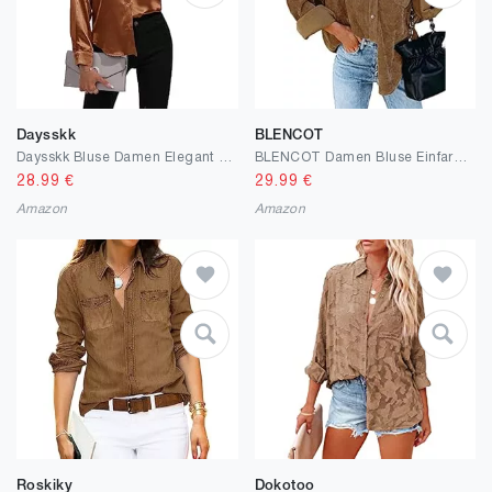
Daysskk
BLENCOT
Daysskk Bluse Damen Elegant Langarm Satin Oberteile Damen V-Ausschnitt Locker
BLENCOT Damen Bluse Einfarbig Pullover Corduroy Hemd Langarm Strickjacke Button Down Tuniken V-Ausschnitt Shirt Oversized Jacket Blusen Basic Oberteile Loose Mantel S-XXL
28.99
€
29.99
€
Amazon
Amazon
Roskiky
Dokotoo