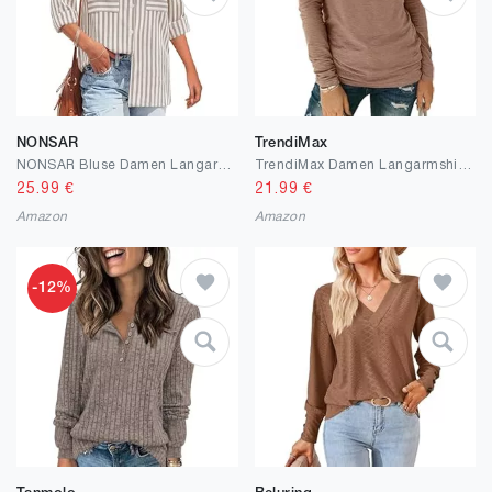
NONSAR
TrendiMax
NONSAR Bluse Damen Langarm Streifen Oberteile Casual Gestreiftes Hemd Baumwolle Tunika Langarmshirt Tops Leinenbluse
TrendiMax Damen Langarmshirt Lässiges Basic T-Shirt Einfarbig Langarm Oberteile Tunkia Tops Casual Bluse Rundhals Tee Shirt
25.99
€
21.99
€
Amazon
Amazon
-12%