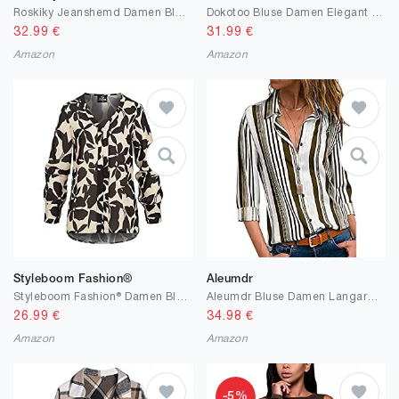
Roskiky Jeanshemd Damen Bluse Damen Western Hemden Tunika Damen Langarm Button Down Oberteile Damen
Dokotoo Bluse Damen Elegant Tops Sommer Spitzen Oberteile Blusen Tuniken Damen Kurzarm Fluid Lose T Shirt
32.99
€
31.99
€
Amazon
Amazon
Styleboom Fashion®
Aleumdr
Styleboom Fashion® Damen Bluse Chiffonbluse V-Neck schwarz Camel braun
Aleumdr Bluse Damen Langarm hemdbluse einfarbig Business Hemd Herbst und Sommer Revers Kragen S-XXL
26.99
€
34.98
€
Amazon
Amazon
-5%