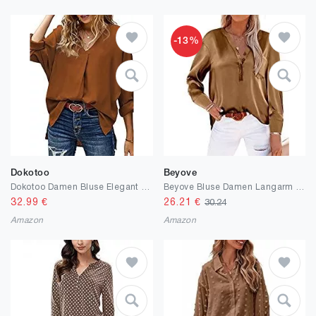
-13%
Dokotoo
Beyove
Dokotoo Damen Bluse Elegant Oberteil Sommer T Shirt V-Ausschnitt Hemdbluse Vintage Bluseshirt Tunika Tops S-2XL
Beyove Bluse Damen Langarm Elegant Hemd V-Ausschnitt Hemdbluse Knöpfe Freizeithemd Casual, S-XXL
32.99
€
26.21
€
30.24
Amazon
Amazon