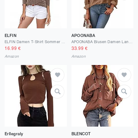
ELFIN
APOONABA
ELFIN Damen T-Shirt Sommer Bluse V-Ausschnitt Knopfleiste Casual Oberteile Basic Shirt Lässig Tops
APOONABA Blusen Damen Langarm Chiffon mit Knöpfen V Ausschnitt Hemd Damen Elegant Swiss Dot Oberteile Blusen Elegant Frühling Sommer S-XXL
16.99
€
33.99
€
Amazon
Amazon
Erllegraly
BLENCOT