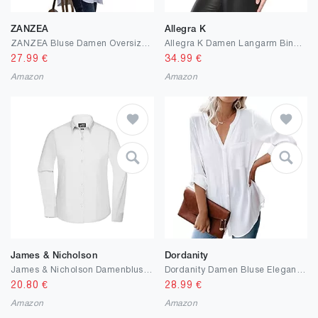
ZANZEA
Allegra K
ZANZEA Bluse Damen Oversize Button Down Hemd Langarmshirt Casual Tunika Longshirt Einfarbig mit Knopf
Allegra K Damen Langarm Bindegürtel Panel Spitze Peplum Top Bluse
27.99
€
34.99
€
Amazon
Amazon
James & Nicholson
Dordanity
James & Nicholson Damenbluse Poplin Langarm - Taillierte Bluse in pflegeleichtem Materialmix
Dordanity Damen Bluse Elegant V-Ausschnitt Hemd Langarm Casual Arbeit Einfarbig Button Down Lose Langarmshirt Oberteile Tops
20.80
€
28.99
€
Amazon
Amazon