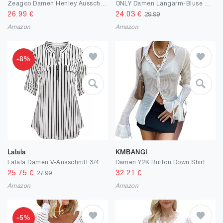
Zeagoo Damen Henley Ausschnitt Bluse Langarm Hemdbluse Elegant Causal 3/4 Ärmel Hemd Fashion Business Shirts Lockere Passform
ONLY Damen Langarm-Bluse ONLGusta Life Damenshirt mit Knopfleiste
26.99
€
24.03
€
29.99
Amazon
Amazon
-8%
Lalala
KMBANGI
Lalala Damen V-Ausschnitt 3/4 Ärmel Bluse Einfarbig Kariertes Hemd Reißverschluss Tunika Tops Longshirt Hemd T-Shirt
Damen Y2K Button Down Shirt Blusen Solid Flare Sleeve Crop Top Vintage E-Girl Streetwear
25.75
€
32.21
€
27.99
Amazon
Amazon
-5%