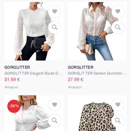
GORGLITTER
GORGLITTER
GORGLITTER Elegant Bluse Damen Langarm Spitzen Oberteil Stehkragen Tunika Hemdbluse Spitzentop mit Volant Ärmel
GORGLITTER Damen Durchsichtige Bluse Langarm Cadigen Knöpfen Blusen Casaul Oberteile Hemdbluse Ohne BH
31.99
€
27.99
€
Amazon
Amazon
-36%