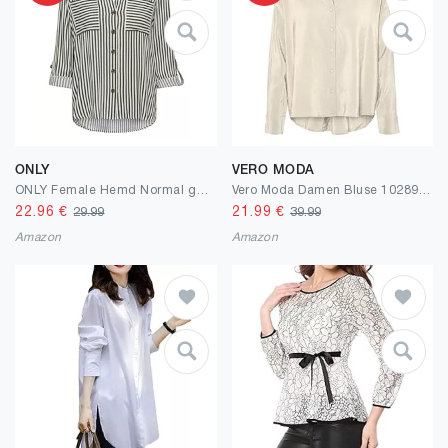
ONLY
VERO MODA
ONLY Female Hemd Normal geschnitten Hemdkragen Umgeschlagene Ärmelbündchen Hemd
Vero Moda Damen Bluse 10289349
22.96
€
21.99
€
29.99
39.99
Amazon
Amazon