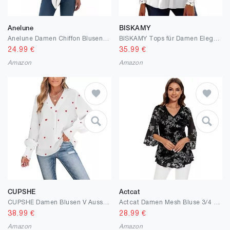
Anelune
BISKAMY
Anelune Damen Chiffon Blusen mit V-Ausschnitt und Bindung vorne Fledermausärmel Kurzarm Sommerliche Oberteile und Hemden
BISKAMY Tops für Damen Elegante Damen Tops Spitze Patchwork Shirts Langarm V-Ausschnitt Bluse Plus Größe Casual Lose T-Shirt
24.99
€
35.99
€
Amazon
Amazon
CUPSHE
Actcat
CUPSHE Damen Blusen V Ausschnitt Liebesherz Stickerei Langarm Volants Rüschen Oberteile Elegant Hemd Top Shirts
Actcat Damen Mesh Bluse 3/4 Arm Blumen Tunika Shirt Elegant Doppellagig V-Ausschnitt berteile Mesh Locker Longshirt
38.99
€
28.99
€
Amazon
Amazon