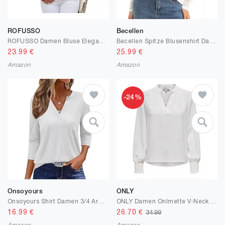
ROFUSSO
Becellen
ROFUSSO Damen Bluse Elegant Langarm Oberteile Business Bluse 3/4-Ärmel V-Ausschnitt Ruffle Tops Sommer Casual Bluse
Becellen Spitze Blusenshirt Damen, Elegante Langarm Oberteile Schickes Spitzenärmel Blusen Damen Casual Einfarbig V Ausschnitt Blouses für Frühling Herbst
23.99
€
25.99
€
Amazon
Amazon
-24%
Onsoyours
ONLY
Onsoyours Shirt Damen 3/4 Arm V-Ausschnitt Tshirt Sommer Einfarbig Leichte Tops Elegant Oberteil Basic Shirt
ONLY Damen Onlmette V-Neck Ls Smock Top Noos WVN
16.99
€
26.70
€
34.99