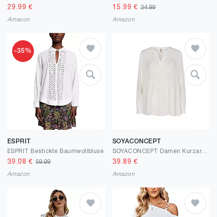
29.99
€
15.99
€
24.99
Amazon
Amazon
-35%
ESPRIT
SOYACONCEPT
ESPRIT Bestickte Baumwollbluse
SOYACONCEPT Damen Kurzarm-T-Shirt
39.08
€
39.89
€
59.99
Amazon
Amazon