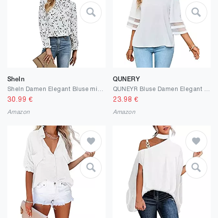
SheIn
QUNERY
SheIn Damen Elegant Bluse mit Rüschen-Kragen Langarm Oberteil Blusen Chiffonbluse Herbst Tunika Pollover Bishop Ärmel
QUNEYR Bluse Damen Elegant 3/4 Arm Oberteile Damen Sommer Einzelner Schultergurt Chiffon Shirts Einfarbig Casual Tops
30.99
€
23.98
€
Amazon
Amazon