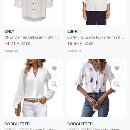
ONLY
ESPRIT
ONLY Damen Onlyasmin Shirt L/S WVN Noos Bluse
ESPRIT Bluse in lockerer Passform
24.21
€
19.99
€
29.99
49.99
Amazon
Amazon
GORGLITTER
GORGLITTER