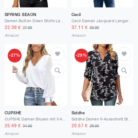
SPRING SEAON
Cecil
Damen Button-Down Shirts Langarm Kragen Tops Lady Work Office Chiffon Bluse
Cecil Damen Jacquard Langarmshirt
22.39
€
37.11
€
27.99
39.99
Amazon
Amazon
-27%
-29%
CUPSHE
Siddhe
CUPSHE Damen Blusen mit V Ausschnitt, überbackener Spitze, Lange Spitzenärmel, gebänderte Manschetten, schickes, Elegantes Hemd, Weiß
Siddhe Damen V-Ausschnitt Bluse 3/4 Ärmel Oberteile Tunika Tops Locker Longshirt Lässige T-Shirt Langarm Hemd
25.49
€
20.57
€
34.99
28.99
Amazon
Amazon