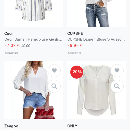
Cecil
CUPSHE
Cecil Damen Hemdbluse Gestreift
CUPSHE Damen Bluse V-Ausschnitt Langarm Knopfleiste Plissee Oberteile mit Rüschen Casual Shirt Elegant Hemd Tops
27.08
€
29.99
€
49.99
Amazon
Amazon
-20%
Zeagoo
ONLY