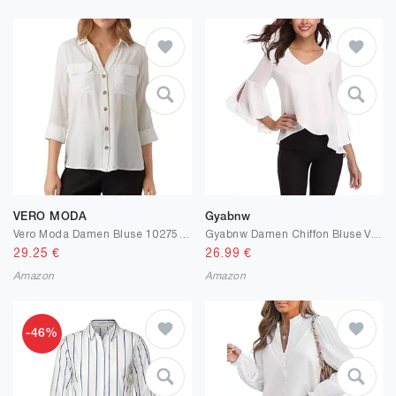
VERO MODA
Gyabnw
Vero Moda Damen Bluse 10275283
Gyabnw Damen Chiffon Bluse Volantärmeln Tunika 3/4 Arm Elegant Chiffontunika Festlich Chiffon Bluse V Ausschnitt Oberteill mit Trompetenärmeln
29.25
€
26.99
€
Amazon
Amazon
-46%