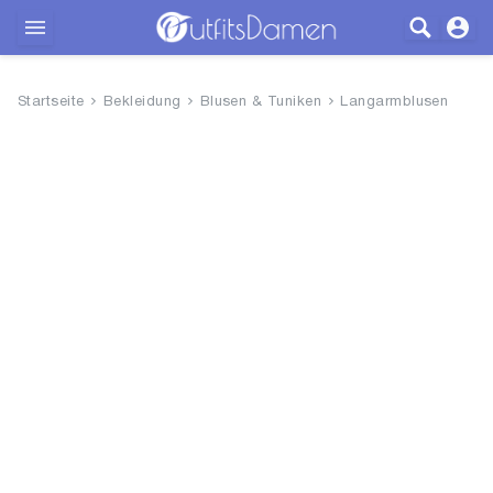
Outfits
Startseite
Bekleidung
Blusen & Tuniken
Langarmblusen
Bekleidung
Wäsche
Schuhe
Accessoires
SALE
Blog