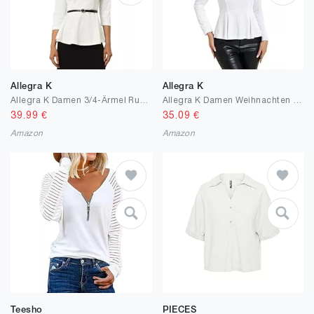
Allegra K
Allegra K
Allegra K Damen 3/4-Ärmel Rundhalsausschnitt Gürtel Elegant Arbeit Schößchen Top Bluse
Allegra K Damen Weihnachten Schößchen Bluse Top Velvet Langarm Herzausschnitt Elegant Blusen
39.99
€
35.09
€
Amazon
Amazon
Teesho
PIECES