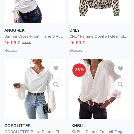
ANGGREK
ONLY
Damen Cross-Front Tiefer V-Ausschnitt Low Cut T-Shirt Geraffte Cross Wrap Kurze Rüschenärmel Taucher Sexy Bluse Solid Slim Fit Surplice Wrap Tunika
ONLY Female Oberteil Gesmoktes
15.99
€
26.90
€
24.99
Amazon
Amazon
-36%
GORGLITTER
LKNBLIL
GORGLITTER Bluse Damen Elegant Langarm Bluse Mit Federn Am Ärmel Drapiertes Oberteil Blusenshirt Locker Langarmshirt Hemdbluse
LKNBLIL Damen Freizeit Elegant Business Langarm weiße Hemd