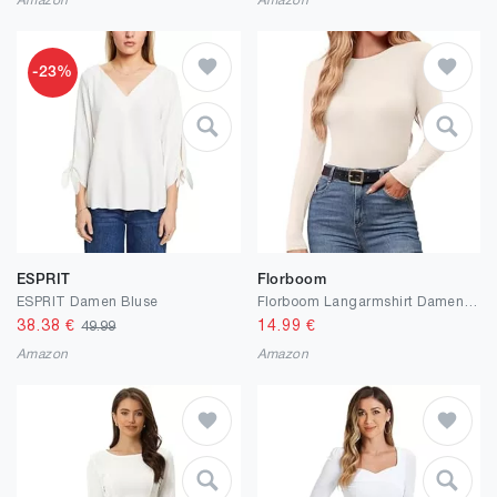
Amazon
Amazon
-23%
ESPRIT
Florboom
ESPRIT Damen Bluse
Florboom Langarmshirt Damen Slim Fit Basic Rundhals Tshirts Langarm Shirt Oberteile Tunika
38.38
€
14.99
€
49.99
Amazon
Amazon