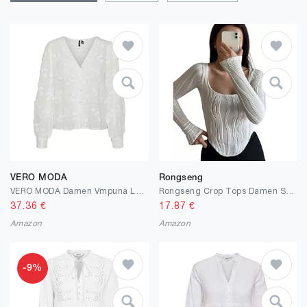
VERO MODA
Rongseng
VERO MODA Damen Vmpuna Ls Top WVN Langarmbluse (1er Pack)
Rongseng Crop Tops Damen Strick Langarm Crop T-Shirt Sexy Bauchfrei Oberteile Quadratischem Kragen Langarmshirt Textur Cropped Top Basic Pullover Slim Langarm Shirts Elegant Streetwear
37.36
€
17.87
€
Amazon
Amazon
-9%