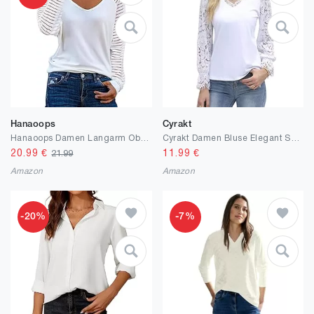
Hanaoops
Cyrakt
Hanaoops Damen Langarm Oberteil Ladies Comfy Gestreiftes Weiches Tunika T Shirt Solide Farbe Elegant V Ausschnitt Essentials Blusen Top
Cyrakt Damen Bluse Elegant Spitze Oberteile Langarm Baumwolle Tops V Neck Laternenärmel Bluse Sommer Tunika Shirts
20.99
€
11.99
€
21.99
Amazon
Amazon
-20%
-7%