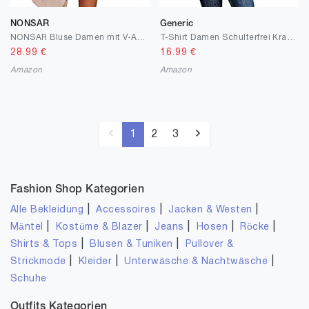
NONSAR
Generic
NONSAR Bluse Damen mit V-Ausschnitt, lockere Langarmhemden mit Brusttaschen und aufrollbaren Ärmeln lässige Oberteile
T-Shirt Damen Schulterfrei Krawatte Oberteile Blumendruck Lässige Neckholder Tops Sexy Kurzarm Casual Mode Langarm Lose Shirt Bluse Elegant Langarmshirt Jumper Frauen Sommer Herbst Streetwear
28.99
€
16.99
€
Amazon
Amazon
1
2
3
Fashion Shop Kategorien
|
|
|
Alle Bekleidung
Accessoires
Jacken & Westen
|
|
|
|
|
Mäntel
Kostüme & Blazer
Jeans
Hosen
Röcke
|
|
Shirts & Tops
Blusen & Tuniken
Pullover &
|
|
|
Strickmode
Kleider
Unterwäsche & Nachtwäsche
Schuhe
Outfits Kategorien