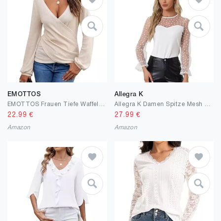
EMOTTOS
Allegra K
EMOTTOS Frauen Tiefe Waffel-Tops mit V-Ausschnitt, Slim Fit Cross Wrap Crop Tops, Langärmeliges Rüschenhemd mit Unregelmäßigem Gerafften, Modisches Y2K T-Shirt für Club, Schwarz/Weiß, S-XL
Allegra K Damen Spitze Mesh Glocke Langarm Rundhalsausschnitt Herz Punkte Print Top Bluse
22.99
€
27.99
€
Amazon
Amazon