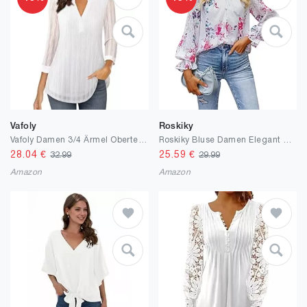
Vafoly
Roskiky
Vafoly Damen 3/4 Ärmel Oberteil Henley V-Ausschnitt Hemden doppellagig Mesh Bluse Tuniken
Roskiky Bluse Damen Elegant Damen Oberteile Dressy Casual Button Down Blouse Floral Peasant Tops Lantern Ruffle Tunika Damen Langarm
28.04
€
25.59
€
32.99
29.99
Amazon
Amazon