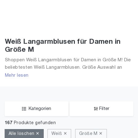
Weiß Langarmblusen für Damen in
Größe M
Shoppen Weiß Langarmblusen für Damen in Größe M! Die
beliebtesten Weiß Langarmblusen. Größe Auswahl an
Weiß Langarmblusen in Größe M und alle Trends aus 2026
Mehr lesen
für Frauen!
Kategorien
Filter
167
Produkte gefunden
Alle löschen ✕
Weiß ✕
Größe M ✕