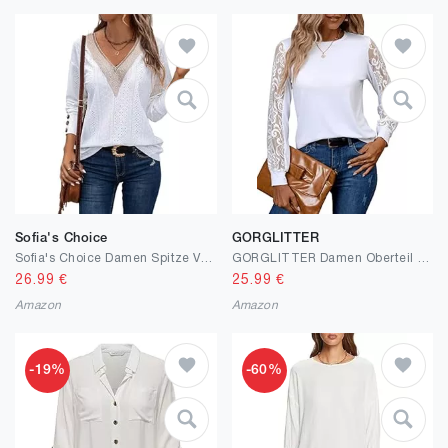
Sofia's Choice
GORGLITTER
Sofia's Choice Damen Spitze V-Ausschnitt Langarm Top Elegante T-Shirt Oberteiles
GORGLITTER Damen Oberteil mit Spitzen Rundkragen Langarmshirt Elegant Herbstshirt Tops
26.99
€
25.99
€
Amazon
Amazon
-19%
-60%