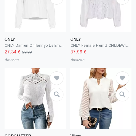
ONLY
ONLY
ONLY Damen Onllennyo Ls Embroid V-Neck Top Noos WVN
ONLY Female Hemd ONLDEWINA Hemd
27.34
€
37.99
€
29.99
Amazon
Amazon