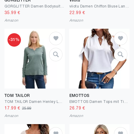
GORGLITTER
Viiotu
GORGLITTER Damen Bodysuit Elegant Bodies Stehkragen Öse Stickerei Bodys Langarm Body mit Spitzeneinsatz
viiotu Damen Chiffon Bluse Langarm mit V-Ausschnitt & Spitzenärmeln, Elegante Weiße Moderne Bluse für Business, Freizeit, Party
35.99
€
22.99
€
Amazon
Amazon
-31%
TOM TAILOR
EMOTTOS
TOM TAILOR Damen Henley Longsleeve mit Streifenmuster
EMOTTOS Damen Tops mit Tiefem V-Ausschnitt, 3/4-Ärmel T-Shirt mit Beweglicher Kette, Sommer Schulterfreies Chiffon-Imitat Bluse mit Kalten Schultern Tunika T-Shirt, Schwarz/Weiß, S-XL
17.99
€
26.79
€
25.99
Amazon
Amazon