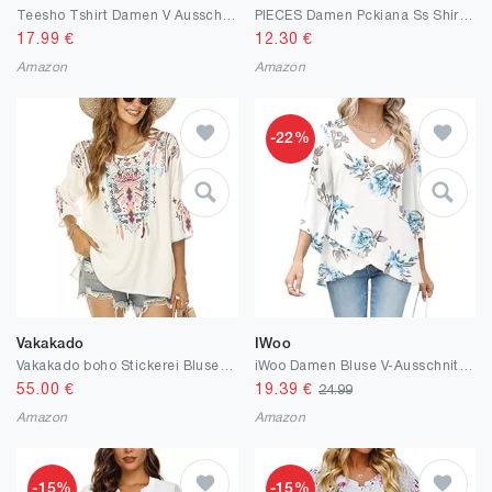
Teesho Tshirt Damen V Ausschnitt Casual Oberteile Elegant Streifen Mesh Bluse Baumwolle Shirt Tops Tunika
PIECES Damen Pckiana Ss Shirt Bc Hemd
17.99
€
12.30
€
Amazon
Amazon
-22%
Vakakado
IWoo
Vakakado boho Stickerei Bluse hippie Kleidung Damen 70er 80er Jahre Bekleidung bohemian Folklore Besticktes tunika 3/4Ärmel elegant Oberteile
iWoo Damen Bluse V-Ausschnitt Chiffon Tunika Sommer Langshirt Flatter Ärmel Elegant Fließende Leichte Doppellagige Oberteile Longshirt
55.00
€
19.39
€
24.99
Amazon
Amazon
-15%
-15%