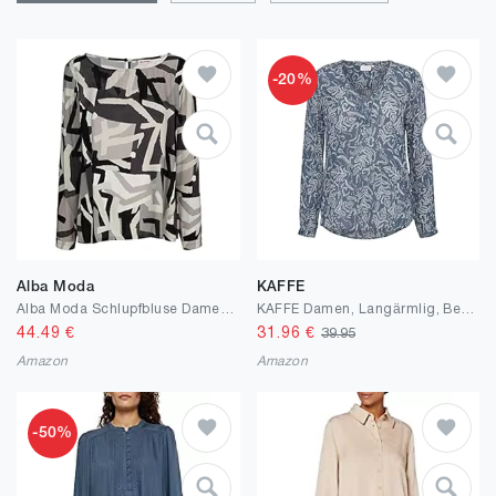
-20%
Alba Moda
KAFFE
Alba Moda Schlupfbluse Damen Rundhals Langarm mit Rundhalsausschnitt Grafisch
KAFFE Damen, Langärmlig, Bedruckt, T-Shirt mit V-Ausschnitt Bluse
44.49
€
31.96
€
39.95
Amazon
Amazon
-50%