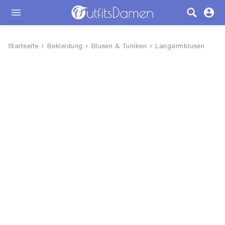
Outfits
Startseite
Bekleidung
Blusen & Tuniken
Langarmblusen
Bekleidung
Wäsche
Schuhe
Accessoires
SALE
Blog