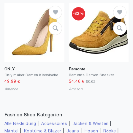
-32%
ONLY
Remonte
Only maker Damen Klassische High Heels Spitze Pumps Stiletto Damenschuhe
Remonte Damen Sneaker
49.99
€
54.46
€
80.62
Amazon
Amazon
Fashion Shop Kategorien
|
|
|
Alle Bekleidung
Accessoires
Jacken & Westen
|
|
|
|
|
Mäntel
Kostüme & Blazer
Jeans
Hosen
Röcke