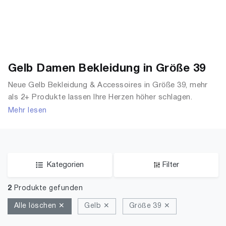
Gelb Damen Bekleidung in Größe 39
Neue Gelb Bekleidung & Accessoires in Größe 39, mehr
als 2+ Produkte lassen Ihre Herzen höher schlagen.
Entdecken Sie unsere Auswahl an Tops, T-Shirts,
Mehr lesen
Accessoires, Unterwäsche & Dessous, Streetwear,
Jacken, Mäntel & Westen und mehr.
Kategorien
Filter
2
Produkte gefunden
Alle löschen ✕
Gelb ✕
Größe 39 ✕