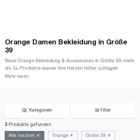
Orange Damen Bekleidung in Größe
39
Neue Orange Bekleidung & Accessoires in Größe 39, mehr
als 3+ Produkte lassen Ihre Herzen höher schlagen.
Entdecken Sie unsere Auswahl an Tops, T-Shirts,
Mehr lesen
Accessoires, Unterwäsche & Dessous, Streetwear,
Jacken, Mäntel & Westen und mehr.
Kategorien
Filter
3
Produkte gefunden
Alle löschen ✕
Orange ✕
Größe 39 ✕