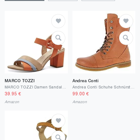
MARCO TOZZI
Andrea Conti
MARCO TOZZI Damen Sandalen mit Absatz Elegant Vegan
Andrea Conti Schuhe Schnürstiefel Stiefeletten Schnürboots Glattleder Elegant Freizeit Uni Damen Boots Stiefel stiefeleltte schnürstiefelette
39.95
€
99.00
€
Amazon
Amazon