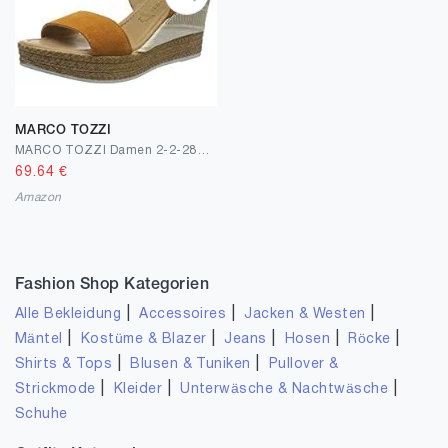
MARCO TOZZI
MARCO TOZZI Damen 2-2-28347-24 Riemchensandalen
69.64
€
Amazon
Fashion Shop Kategorien
|
|
|
Alle Bekleidung
Accessoires
Jacken & Westen
|
|
|
|
|
Mäntel
Kostüme & Blazer
Jeans
Hosen
Röcke
|
|
Shirts & Tops
Blusen & Tuniken
Pullover &
|
|
|
Strickmode
Kleider
Unterwäsche & Nachtwäsche
Schuhe