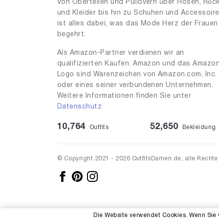
Von Oberteilen und Pullovern über Hosen, Röc
und Kleider bis hin zu Schuhen und Accessoir
2
14
ist alles dabei, was das Mode Herz der Frauen
2.1
1
begehrt.
2.4
1
Als Amazon-Partner verdienen wir an
qualifizierten Käufen. Amazon und das Amazo
2.8
1
Logo sind Warenzeichen von Amazon.com, Inc.
+3.00
1
oder eines seiner verbundenen Unternehmen.
Weitere Informationen finden Sie unter
3
9
Datenschutz
4
3
10,764
52,650
Outfits
Bekleidung
4.00
1
4.5
1
© Copyright 2021 - 2026 OutfitsDamen.de, alle Rechte
5
6
5.5
2
6
1
Die Website verwendet Cookies. Wenn Sie 
6.1
1