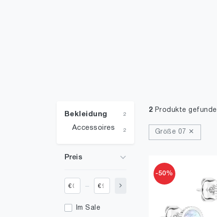
2
Produkte gefunde
Bekleidung
2
Accessoires
2
Größe 07 ✕
Preis
-50%
_
€
€
Im Sale