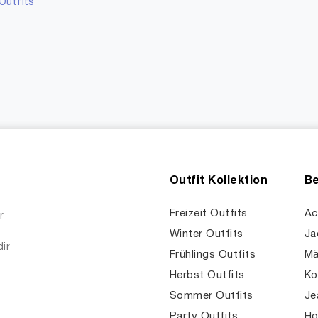
Outfits
Outfit Kollektion
Be
Freizeit Outfits
Ac
r
Winter Outfits
Ja
dir
Frühlings Outfits
Mä
Herbst Outfits
Ko
Sommer Outfits
Je
Party Outfits
Ho