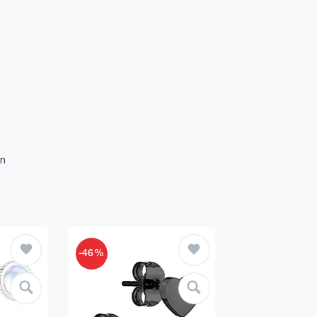
n
-46%