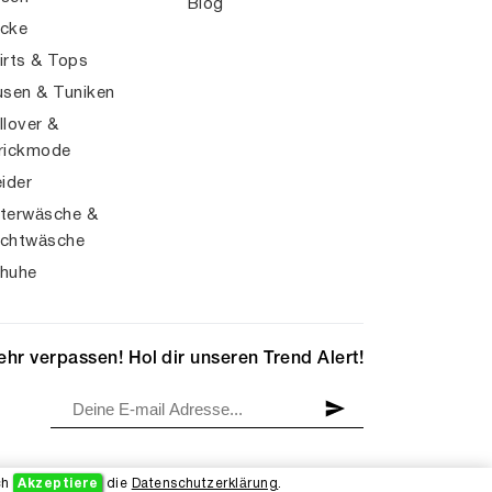
Blog
cke
irts & Tops
usen & Tuniken
llover &
rickmode
eider
terwäsche &
chtwäsche
huhe
hr verpassen! Hol dir unseren Trend Alert!
ch
Akzeptiere
die
Datenschutzerklärung
.