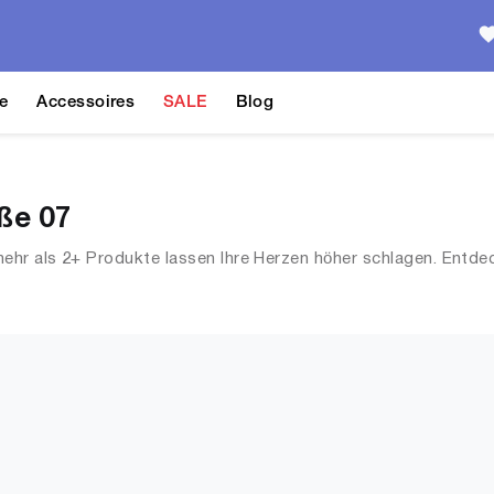
e
Accessoires
SALE
Blog
ße 07
ehr als 2+ Produkte lassen Ihre Herzen höher schlagen. Entde
ear, Jacken, Mäntel & Westen und mehr.