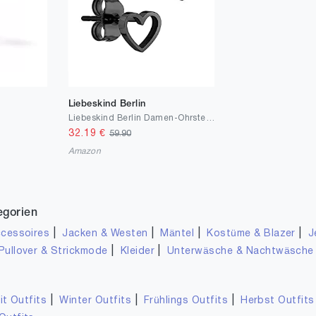
Liebeskind Berlin
Liebeskind Berlin Damen-Ohrstecker Edelstahl LJ-0346-E-07
32.19
€
59.90
Amazon
egorien
|
|
|
|
cessoires
Jacken & Westen
Mäntel
Kostüme & Blazer
J
|
|
Pullover & Strickmode
Kleider
Unterwäsche & Nachtwäsche
|
|
|
it Outfits
Winter Outfits
Frühlings Outfits
Herbst Outfits