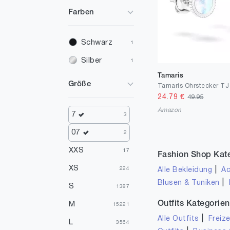
Farben
Schwarz
1
Silber
1
Tamaris
Größe
Tamaris Ohrstecker TJ
24.79
€
49.95
Amazon
7
3
07
2
XXS
17
Fashion Shop Kat
XS
|
224
Alle Bekleidung
Ac
|
Blusen & Tuniken
S
1387
Outfits Kategorien
M
15221
|
Alle Outfits
Freize
L
3564