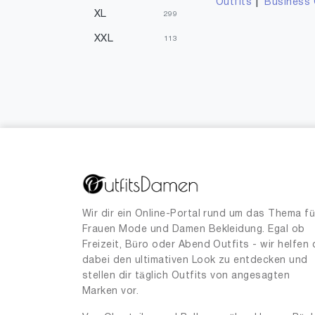
|
Outfits
Business 
XL
299
XXL
113
3XL
18
4XL
3
5XL
1
8XL
1
Einheitsgrößen
5503
0.75
1
00
1
Wir dir ein Online-Portal rund um das Thema fü
Frauen Mode und Damen Bekleidung. Egal ob
XXXS
6
Freizeit, Büro oder Abend Outfits - wir helfen 
01
dabei den ultimativen Look zu entdecken und
2
stellen dir täglich Outfits von angesagten
1
72
Marken vor.
+2.00
1