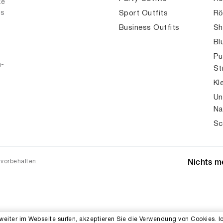
ke
es
Sport Outfits
Rö
Business Outfits
Sh
Bl
Pu
n-
St
Kl
Un
Na
Sc
 vorbehalten.
Nichts me
weiter im Webseite surfen, akzeptieren Sie die Verwendung von Cookies. I