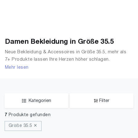
Damen Bekleidung in Größe 35.5
Neue Bekleidung & Accessoires in Größe 35.5, mehr als
7+ Produkte lassen Ihre Herzen höher schlagen.
Entdecken Sie unsere Auswahl an Tops, T-Shirts,
Mehr lesen
Accessoires, Unterwäsche & Dessous, Streetwear,
Jacken, Mäntel & Westen und mehr.
Kategorien
Filter
7
Produkte gefunden
Größe 35.5 ✕