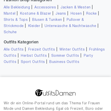
Fashion Shop Kategorien
|
|
|
Alle Bekleidung
Accessoires
Jacken & Westen
|
|
|
|
|
Mäntel
Kostüme & Blazer
Jeans
Hosen
Röcke
|
|
Shirts & Tops
Blusen & Tuniken
Pullover &
|
|
|
Strickmode
Kleider
Unterwäsche & Nachtwäsche
Schuhe
Outfits Kategorien
|
|
|
Alle Outfits
Freizeit Outfits
Winter Outfits
Frühlings
|
|
|
Outfits
Herbst Outfits
Sommer Outfits
Party
|
|
Outfits
Sport Outfits
Business Outfits
Wir dir ein Online-Portal rund um das Thema für Frauen
Mode und Damen Bekleidung. Egal ob Freizeit, Büro oder