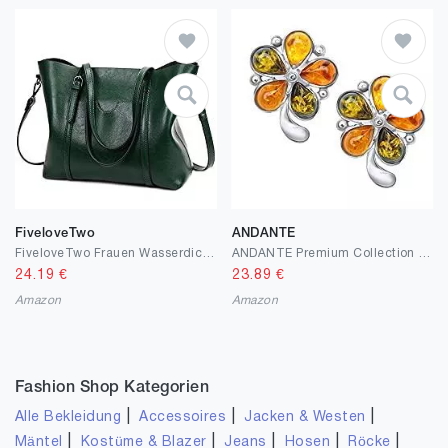
FiveloveTwo
ANDANTE
FiveloveTwo Frauen Wasserdichte Damen Umhängetasche Henkeltaschen Tasche Schultertasche Shopper Satchel Handtaschen Tote Shoulder Bag
ANDANTE Premium Collection - Echter OSTSEE Bernstein Ohrstecker in 925 Sterling Silber ** Bunte Blume ** Zertifiziert - Gold des MEERES - Farbe COGNAC, GRÜN, ZITRONE
24.19
€
23.89
€
Amazon
Amazon
Fashion Shop Kategorien
|
|
|
Alle Bekleidung
Accessoires
Jacken & Westen
|
|
|
|
|
Mäntel
Kostüme & Blazer
Jeans
Hosen
Röcke