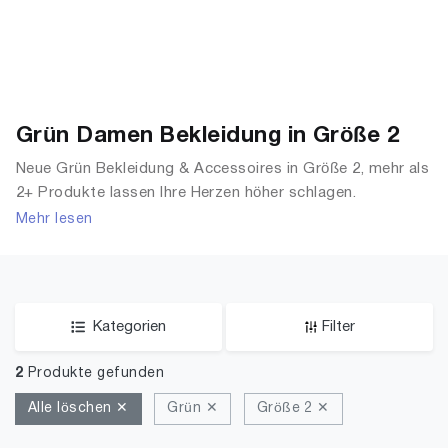
Grün Damen Bekleidung in Größe 2
Neue Grün Bekleidung & Accessoires in Größe 2, mehr als
2+ Produkte lassen Ihre Herzen höher schlagen.
Entdecken Sie unsere Auswahl an Tops, T-Shirts,
Mehr lesen
Accessoires, Unterwäsche & Dessous, Streetwear,
Jacken, Mäntel & Westen und mehr.
Kategorien
Filter
2
Produkte gefunden
Alle löschen ✕
Grün ✕
Größe 2 ✕