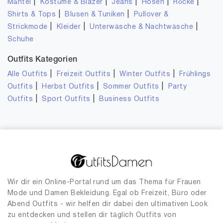
|
|
|
|
|
Mäntel
Kostüme & Blazer
Jeans
Hosen
Röcke
|
|
Shirts & Tops
Blusen & Tuniken
Pullover &
|
|
|
Strickmode
Kleider
Unterwäsche & Nachtwäsche
Schuhe
Outfits Kategorien
|
|
|
Alle Outfits
Freizeit Outfits
Winter Outfits
Frühlings
|
|
|
Outfits
Herbst Outfits
Sommer Outfits
Party
|
|
Outfits
Sport Outfits
Business Outfits
Wir dir ein Online-Portal rund um das Thema für Frauen
Mode und Damen Bekleidung. Egal ob Freizeit, Büro oder
Abend Outfits - wir helfen dir dabei den ultimativen Look
zu entdecken und stellen dir täglich Outfits von