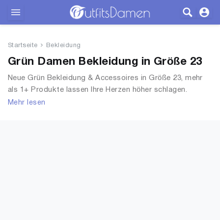
Outfits
Startseite
Bekleidung
Bekleidung
Grün Damen Bekleidung in Größe 23
Neue Grün Bekleidung & Accessoires in Größe 23, mehr
Wäsche
als 1+ Produkte lassen Ihre Herzen höher schlagen.
Entdecken Sie unsere Auswahl an Tops, T-Shirts,
Mehr lesen
Schuhe
Accessoires, Unterwäsche & Dessous, Streetwear,
Jacken, Mäntel & Westen und mehr.
Accessoires
SALE
Blog