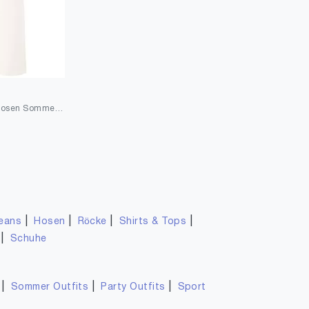
Neineiwu Damen Hosen Sommer Casual High Waist Hose Damen Weite Hose Elegant Bequem Hose mit Taschen
|
|
|
|
eans
Hosen
Röcke
Shirts & Tops
|
Schuhe
|
|
|
Sommer Outfits
Party Outfits
Sport