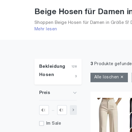
Beige Hosen für Damen i
Shoppen Beige Hosen für Damen in Größe S! D
Mehr lesen
Frauen!
3
Produkte gefunde
Bekleidung
128
Hosen
3
Alle löschen ✕
Preis
_
€
€
Im Sale