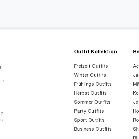
Outfit Kollektion
Be
Freizeit Outfits
Ac
r
Winter Outfits
Ja
dir
Frühlings Outfits
Mä
Herbst Outfits
Ko
Sommer Outfits
Je
Party Outfits
Ho
ke
es
Sport Outfits
Rö
Business Outfits
Sh
Bl