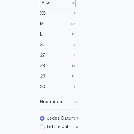
S
3
XS
2
M
87
L
16
XL
3
27
2
28
12
29
10
30
4
32
1
Neuheiten
34
1
36
Jedes Datum
3
3
Letzte Jahr
2
38
74