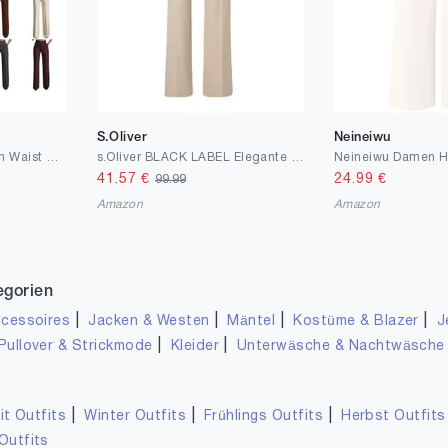
S.Oliver
Neineiwu
Anzughose Damen High Waist Hosen Weites Bein Stoffhose Elegante Marlenehose Palazzo Hose Straight Leg Damenhosen Business Outfit Schickes Bundfaltenhose Bootcut Damenhose Schwarze Stoffhosen Kleidung
s.Oliver BLACK LABEL Elegante Hose mit Extra Wide Leg aus Viskosemix
41.57
€
24.99
€
99.99
Amazon
Amazon
egorien
|
|
|
|
cessoires
Jacken & Westen
Mäntel
Kostüme & Blazer
J
|
|
Pullover & Strickmode
Kleider
Unterwäsche & Nachtwäsche
|
|
|
it Outfits
Winter Outfits
Frühlings Outfits
Herbst Outfits
Outfits