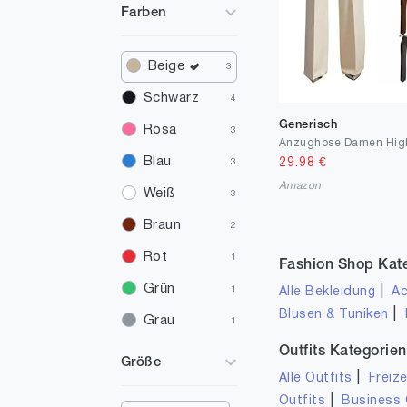
Farben
Beige
3
Schwarz
4
Generisch
Rosa
3
Blau
29.98
€
3
Amazon
Weiß
3
Braun
2
Rot
1
Fashion Shop Kat
Grün
|
1
Alle Bekleidung
Ac
|
Blusen & Tuniken
Grau
1
Outfits Kategorien
Größe
|
Alle Outfits
Freize
|
Outfits
Business 