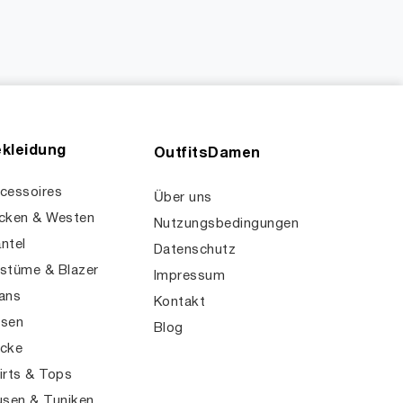
kleidung
OutfitsDamen
cessoires
Über uns
cken & Westen
Nutzungsbedingungen
ntel
Datenschutz
stüme & Blazer
Impressum
ans
Kontakt
sen
Blog
cke
irts & Tops
usen & Tuniken