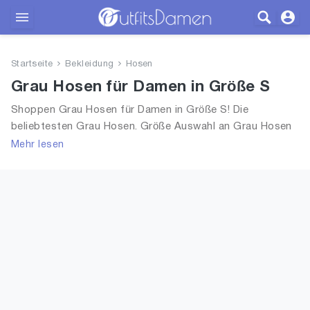
Outfits
Startseite
Bekleidung
Hosen
Bekleidung
Grau Hosen für Damen in Größe S
Shoppen Grau Hosen für Damen in Größe S! Die
Wäsche
beliebtesten Grau Hosen. Größe Auswahl an Grau Hosen
in Größe S und alle Trends aus 2026 für Frauen!
Mehr lesen
Schuhe
Accessoires
SALE
Blog