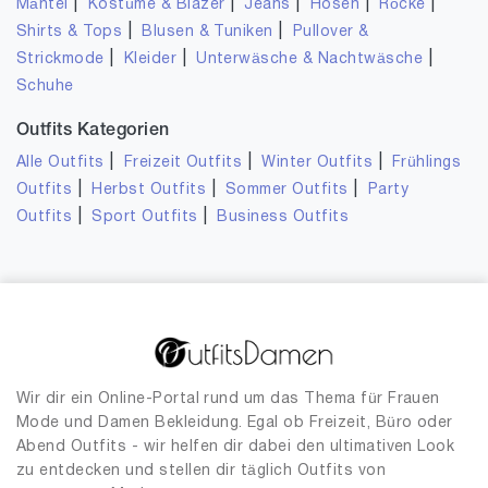
|
|
|
|
|
Mäntel
Kostüme & Blazer
Jeans
Hosen
Röcke
|
|
Shirts & Tops
Blusen & Tuniken
Pullover &
|
|
|
Strickmode
Kleider
Unterwäsche & Nachtwäsche
Schuhe
Outfits Kategorien
|
|
|
Alle Outfits
Freizeit Outfits
Winter Outfits
Frühlings
|
|
|
Outfits
Herbst Outfits
Sommer Outfits
Party
|
|
Outfits
Sport Outfits
Business Outfits
Wir dir ein Online-Portal rund um das Thema für Frauen
Mode und Damen Bekleidung. Egal ob Freizeit, Büro oder
Abend Outfits - wir helfen dir dabei den ultimativen Look
zu entdecken und stellen dir täglich Outfits von