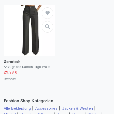
Generisch
Anzughose Damen High Waist Hosen Weites Bein Stoffhose Elegante Marlenehose Palazzo Hose Straight Leg Damenhosen Business Outfit Schickes Bundfaltenhose Bootcut Damenhose Schwarze Stoffhosen Kleidung
29.98
€
Amazon
Fashion Shop Kategorien
|
|
|
Alle Bekleidung
Accessoires
Jacken & Westen