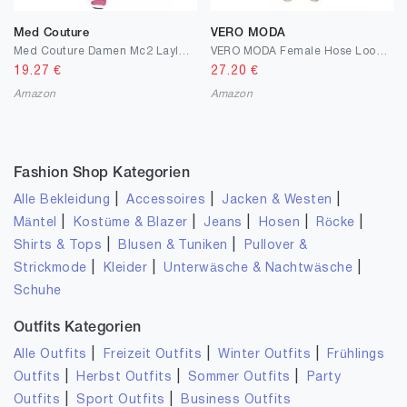
Med Couture
VERO MODA
Med Couture Damen Mc2 Layla Hose
VERO MODA Female Hose Loose Fit
19.27
€
27.20
€
Amazon
Amazon
Fashion Shop Kategorien
|
|
|
Alle Bekleidung
Accessoires
Jacken & Westen
|
|
|
|
|
Mäntel
Kostüme & Blazer
Jeans
Hosen
Röcke
|
|
Shirts & Tops
Blusen & Tuniken
Pullover &
|
|
|
Strickmode
Kleider
Unterwäsche & Nachtwäsche
Schuhe
Outfits Kategorien
|
|
|
Alle Outfits
Freizeit Outfits
Winter Outfits
Frühlings
|
|
|
Outfits
Herbst Outfits
Sommer Outfits
Party
|
|
Outfits
Sport Outfits
Business Outfits