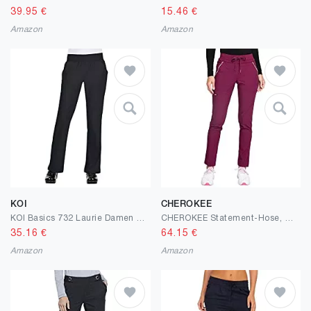
39.95
€
15.46
€
Amazon
Amazon
KOI
CHEROKEE
KOI Basics 732 Laurie Damen Scrub Hose
CHEROKEE Statement-Hose, mittelhoch, gerades Bein, mit Kordelzug
35.16
€
64.15
€
Amazon
Amazon