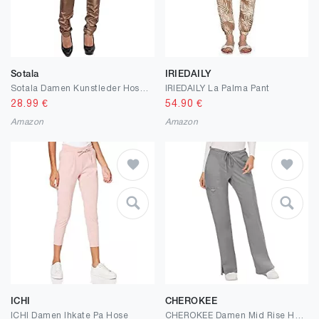
Sotala
IRIEDAILY
Sotala Damen Kunstleder Hose Biker Leder-Optik Leder-Look Wet-Look Leder-Imitat Röhrenhose Skinny Slim Fit Stretchhose Damenhose Farben in Silber und Bronze
IRIEDAILY La Palma Pant
28.99
€
54.90
€
Amazon
Amazon
ICHI
CHEROKEE
ICHI Damen Ihkate Pa Hose
CHEROKEE Damen Mid Rise Hose, mit Kordel zum Zuziehen Mid Rise Moderate Flare Drawstring Pant Tall