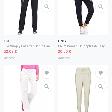
Elle
ONLY
Elle Simply Polierter Scrub Pant/Scrub Pant
ONLY Damen Onlpoptrash Easy Colour Pant PNT Noos Hose
32.09
€
20.00
€
Amazon
Amazon