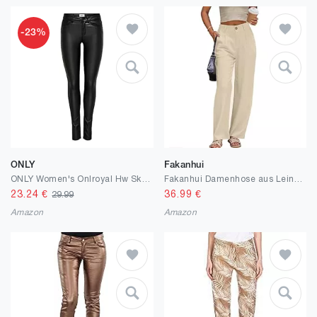
-23%
ONLY
Fakanhui
ONLY Women's Onlroyal Hw Sk Rock Coated PIM Noos Skinny Jeans
Fakanhui Damenhose aus Leinen, elegante Arbeitshose, Freizeit, Sommer, Business, gerades Bein, Baumwoll-Leinen-Hose.
23.24
€
36.99
€
29.99
Amazon
Amazon