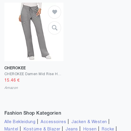
CHEROKEE
CHEROKEE Damen Mid Rise Hose, mit Kordel zum Zuziehen Mid Rise Moderate Flare Drawstring Pant Tall
15.46
€
Amazon
Fashion Shop Kategorien
|
|
|
Alle Bekleidung
Accessoires
Jacken & Westen
|
|
|
|
|
Mäntel
Kostüme & Blazer
Jeans
Hosen
Röcke