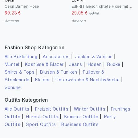
Cecil
ESPRIT
Cecil Damen Hose
ESPRIT Beschichtete Hose mit Zippern
69.23
€
29.05
€
60.49
Amazon
Amazon
Fashion Shop Kategorien
|
|
|
Alle Bekleidung
Accessoires
Jacken & Westen
|
|
|
|
|
Mäntel
Kostüme & Blazer
Jeans
Hosen
Röcke
|
|
Shirts & Tops
Blusen & Tuniken
Pullover &
|
|
|
Strickmode
Kleider
Unterwäsche & Nachtwäsche
Schuhe
Outfits Kategorien
|
|
|
Alle Outfits
Freizeit Outfits
Winter Outfits
Frühlings
|
|
|
Outfits
Herbst Outfits
Sommer Outfits
Party
|
|
Outfits
Sport Outfits
Business Outfits