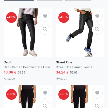
-43%
-43%
Cecil
Street One
Cecil Damen Beschichtete Hose
Street One Damen Jeans
40.08
€
34.24
€
69.99
59.99
Amazon
Amazon
-33%
-33%