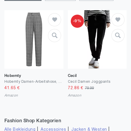
-9%
Hobemty
Cecil
Hobemty Damen-Arbeitshose, kariert, Vintage, Hahnentrittmuster, Schottenkaro, gerade, lange Hose
Cecil Damen Joggpants
41.65
€
72.86
€
79.99
Amazon
Amazon
Fashion Shop Kategorien
|
|
|
Alle Bekleidung
Accessoires
Jacken & Westen