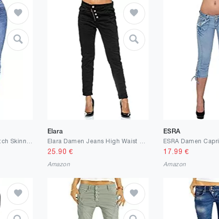
Elara
ESRA
Elara Damen Hose Stretch Skinny Jeans 3 Längen Chunkyrayan
Elara Damen Jeans High Waist Knöpfe Chunkyrayan
25.90
€
17.99
€
Amazon
Amazon