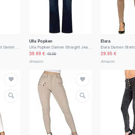
Ulla Popken
Elara
MAC Dream Wonderlight Denim Damen Jeans 0351L543690 D289*
Ulla Popken Damen Straight Jeans
39.99
€
29.95
€
49.99
Amazon
Amazon