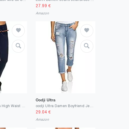
27.99
€
Amazon
Oodji Ultra
Elara Damen Jeans High Waist Push Up Effekt Chunkyrayan
oodji Ultra Damen Boyfriend Jeans in Used-Optik
29.04
€
Amazon