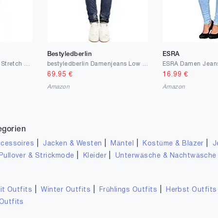
Bestyledberlin
ESRA
be Styled Damenjeans, Stretch Baggy Boyfriend Hüftjeans im Tapered Relaxed Fit - Knopfleiste & Reißverschluss j6i
bestyledberlin Damenjeans Low Waist Hüftjeans Hose im lockeren bequemen Stretch Boyfriend Relaxed Fit j26g-3
69.95
€
16.99
€
Amazon
Amazon
egorien
|
|
|
|
cessoires
Jacken & Westen
Mäntel
Kostüme & Blazer
J
|
|
Pullover & Strickmode
Kleider
Unterwäsche & Nachtwäsche
|
|
|
it Outfits
Winter Outfits
Frühlings Outfits
Herbst Outfits
Outfits