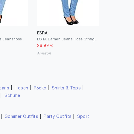
ESRA
ESRA Damen Jeans Jeanshose Damen Skinny High Waist Hochbund Hose bis Übergröße S200
ESRA Damen Jeans Hose Straight Leg Damen Jeanshose Dicke Naht viele Farben bis Übergröße J540
26.99
€
Amazon
|
|
|
|
eans
Hosen
Röcke
Shirts & Tops
|
Schuhe
|
|
|
Sommer Outfits
Party Outfits
Sport