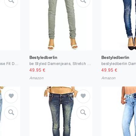
Bestyledberlin
Bestyledberlin
Cecil Damen Graue Loose Fit Denim
be Styled Damenjeans, Stretch Baggy Boyfriend Hüftjeans im Tapered Relaxed Fit - Knopfleiste & Reißverschluss j6i
49.95
€
49.95
€
Amazon
Amazon