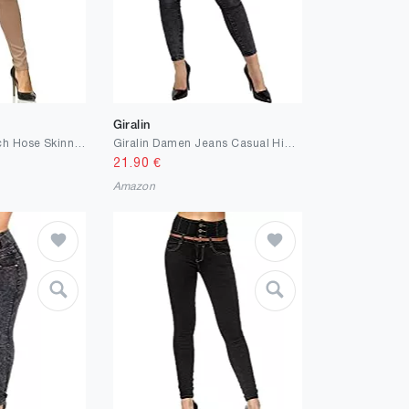
Giralin
Elara Damen Stretch Hose Skinny Fit Jegging Chunkyrayan
Giralin Damen Jeans Casual High Waist 5-Pocket-Style Hose Übergrößen
21.90
€
Amazon