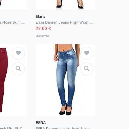
Elara
ESRA Damen Jeans Hose Skinny Jeanshose Damen High Waist Hochbund bis Übergröße J22
Elara Damen Jeans High Waist Push Up Effekt Chunkyrayan
29.00
€
Amazon
ESRA
ONLY Damen Onlblush Mid Sk Col Noos Skinny Jeans
ESRA Damen Jeans Jeanshose Damen Skinny High Waist Hochbund Hose bis Übergröße