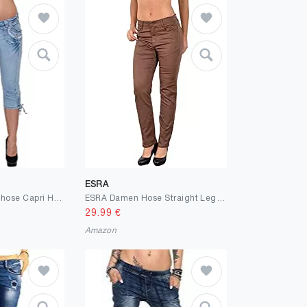
ESRA
ESRA Damen Caprihose Capri Hose Damen Kurze Hose Jeans 3/4 Jeans Hüfthose extra Tief H11
ESRA Damen Hose Straight Leg Hose High-Waist Damen Regular Stretch Stoffhose bis Übergröße T101
29.99
€
Amazon