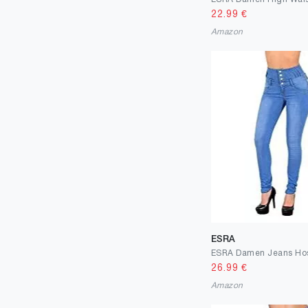
29
130
22.99
€
Amazon
30
73
31
15
32
24
33
7
34
22
35
1
37
3
38
385
39
6
ESRA
40
89
26.99
€
42
20
Amazon
44
12