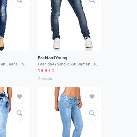
Fashion4Young
bestyledberlin Damen Jeans Hosen Skinny Röhren Hüftjeans Destroyed j03f
Fashion4Young 3888 Damen Jeans Hose Boyfriend Haremsjeans Haremsstyle Röhre Damenjeans Pants
19.99
€
Amazon