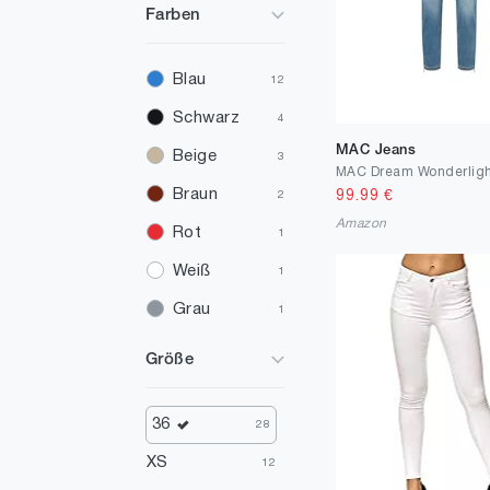
Farben
Blau
12
Schwarz
4
MAC Jeans
Beige
3
Braun
99.99
€
2
Amazon
Rot
1
Weiß
1
Grau
1
Größe
36
28
XS
12