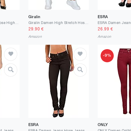
Giralin
ESRA
Elara Damen Slim Fit Hose Highwaist Jeans Chunkyrayan
Giralin Damen High Stretch Hosen Skinny Fit Jeggings High Waist Zipper
29.90
€
26.99
€
Amazon
Amazon
-9%
ESRA
ONLY
ESRA Damen High Waist Jeans Hose Risse am Knie Röhrenjeans Damen Jeanshose Skinny auch in Übergröße J22-R
ESRA Damen Jeans Hose Jeanshose Damen Hochbund Straight-Fit gerader Schnitt High Waist Hose bis Übergröße G1300