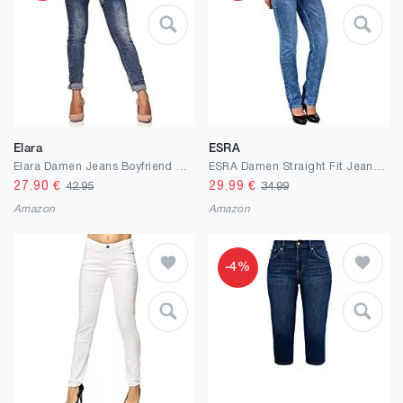
Elara
ESRA
Elara Damen Jeans Boyfriend Knopfleiste Chunkyrayan
ESRA Damen Straight Fit Jeans Hose Damen Jeanshose gerader Schnitt bis Übergröße
27.90
€
29.99
€
42.95
34.99
Amazon
Amazon
-4%