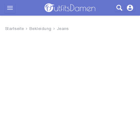
Outfits
Startseite
Bekleidung
Jeans
Bekleidung
Wäsche
Schuhe
Accessoires
SALE
Blog