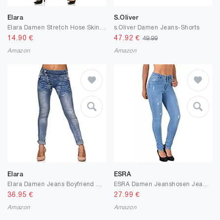
Elara
S.Oliver
Elara Damen Stretch Hose Skinny Jeans Elastisch Chunkyrayan
s.Oliver Damen Jeans-Shorts
14.90
€
47.92
€
49.99
Amazon
Amazon
Elara
ESRA
Elara Damen Jeans Boyfriend Knopfleiste Chunkyrayan
ESRA Damen Jeanshosen Jeans Hose Damen Skinny Stretch Damenjeans High Waist bis Übergröße S100
36.95
€
27.99
€
Amazon
Amazon