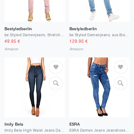
Bestyledberlin
Bestyledberlin
be Styled Damenjeans, Stretch Baggy Boyfriend Hüftjeans im Tapered Relaxed Fit - Knopfleiste & Reißverschluss j6i
be Styled Damenjeans, aus Bio Baumwolle Organic Jeanshose Stretch Hüftjeans im Low Waist geraden Schnitt - Damen - Bio_001
49.95
€
129.95
€
Amazon
Amazon
Imily Bela
ESRA
Imily Bela High Waist Jeans Damen Skinny Stretch Regular Fit Basic Jeanshose Straight Hose
ESRA Damen Jeans Jeanshose Damen Skinny High Waist Hochbund Stretch Hose bis Übergröße S700