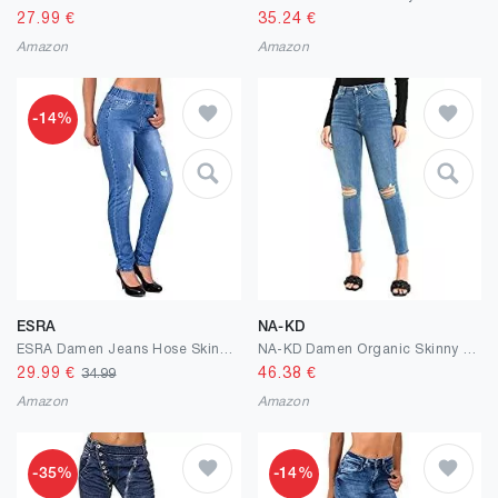
27.99
€
35.24
€
Amazon
Amazon
-14%
ESRA
NA-KD
ESRA Damen Jeans Hose Skinny und Slim Fit Jeanshose mit Gummibund SkinnyJeans bis Grosse Grössen J291
NA-KD Damen Organic Skinny High Waist Destroyed Jeans
29.99
€
46.38
€
34.99
Amazon
Amazon
-35%
-14%