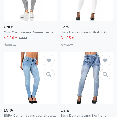
ONLY
Elara
Only Carmakoma Damen Jeans
Elara Damen Jeans Stretch Chunkyrayan
42.99
€
31.95
€
50.41
Amazon
Amazon
ESRA
Elara
ESRA Damen Jeans Jeanshose Damen Skinny High Waist Hochbund Stretch Hose bis Übergröße S700
Elara Damen Jeans Boyfriend Knopfleiste Chunkyrayan