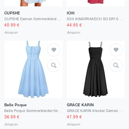
CUPSHE
ICHI
CUPSHE Damen Sommerkleid V-Ausschnitt Flatterärmel Minikleid Gesmokte Taille A-Linie Freizeitkleider Mini Dress Blau Gestreift M
ICHI IHMARRAKECH SO DR10 Damen Freizeitkleid Kleid 100% Viskose Midikleid mit Schlitz V-Ausschnitt Ärmellos Regular-Fit
40.99
€
44.95
€
Amazon
Amazon
Belle Poque
GRACE KARIN
Belle Poque Sommerkleider für Damen Quadratischer Ausschnitt Spaghettiträger A-Linie Midi-Sommerkleid Lässiges Strandkleid für den Urlaub
GRACE KARIN Kleider Damen Sommer A-Line Etui Spaghettiträger Kleid Damen Festliche Elegant Mit Tasche Partykleider
36.99
€
47.99
€
Amazon
Amazon