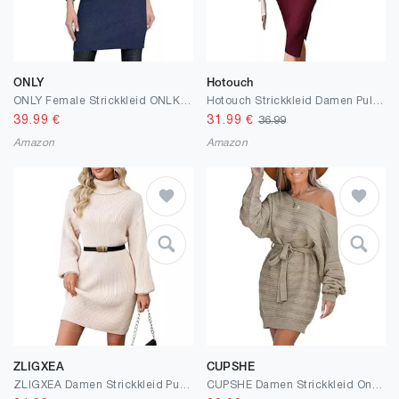
ONLY
Hotouch
ONLY Female Strickkleid ONLKATIA Langes Kleid
Hotouch Strickkleid Damen Pulloverkleid Elegant Rundhals Winterkleider Lang Bodycon Pullikleid mit Schlitz Herbst Winter S-XXL
39.99
€
31.99
€
36.99
Amazon
Amazon
ZLIGXEA
CUPSHE
ZLIGXEA Damen Strickkleid Pulloverkleid Female Elegant Winterkleider Rollkragen Langarm Herbst Langes Kleid Übergröße Pullover Kleider S-XL
CUPSHE Damen Strickkleid One Shoulder Dolman-Ärmel Pulloverkleid mit Gürtel Boot-Ausschnitt Herbst Winter Elegant Pulli Kleider Mini Dress