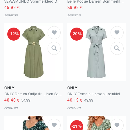
VEVESMUNDO Sommerkleid Damen Lang Baumwolle Kurzarm Maxikleider
Belle Poque Damen Sommerkleid Blumen Print Midi Kleid Eckiger Ausschnitt Ärmellos A Line Sommerkleid Mit Taschen Weiß Gelbe Blumen M
45.99
€
39.99
€
Amazon
Amazon
-12%
-20%
ONLY
ONLY
ONLY Damen Onljakiri Linen Ss Midi Dress Noos WVN Onljakiri Linen Ss Midi Dress Noos WVN (1er Pack)
ONLY Female Hemdblusenkleid ONLSIESTA Leinen Langes Kleid
48.40
€
40.19
€
54.99
49.99
Amazon
Amazon
-21%