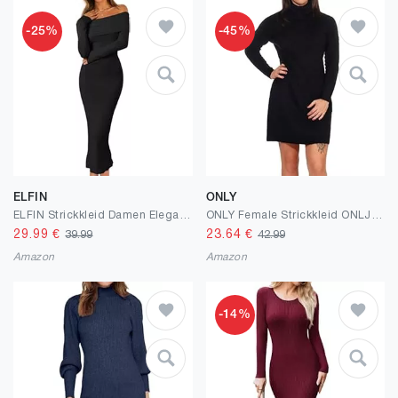
-25%
-45%
ELFIN
ONLY
ELFIN Strickkleid Damen Elegant Cocktail Party Kleider Abendkleid Schulterfrei Langarm Pullover Kleid Hochzeit Festlich Bodycon Maxikleid
ONLY Female Strickkleid ONLJANA Langes Kleid
29.99
€
23.64
€
39.99
42.99
Amazon
Amazon
-14%