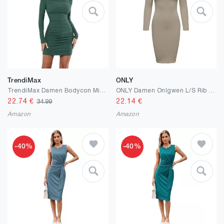
TrendiMax
ONLY
TrendiMax Damen Bodycon Minikleid Gerippt Langarm Freizeitkleid Sexy One Off Shoulder Geraffte Kleider Kurzes Cocktail Party Club Kleid Einfarbig
ONLY Damen Onlgwen L/S Rib Short Slit Dress PNT Kleid
22.74
€
22.14
€
34.99
Amazon
Amazon
-40%
-40%