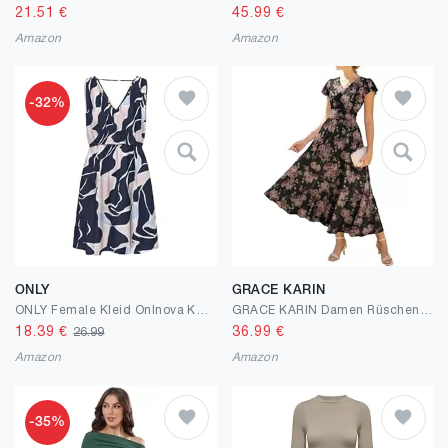
21.51
€
45.99
€
Amazon
Amazon
-32%
ONLY
GRACE KARIN
ONLY Female Kleid Onlnova Kurzes Kleid
GRACE KARIN Damen Rüschenärmel V-Ausschnitt Midikleid A-Linie Blume Sommerkleid Mit Taschen
18.39
€
36.99
€
26.99
Amazon
Amazon
-35%