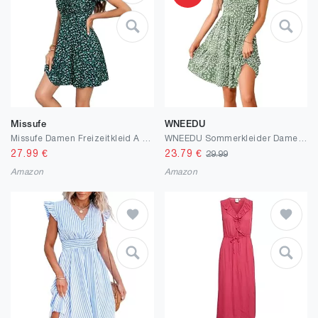
Missufe
WNEEDU
Missufe Damen Freizeitkleid A Linien Blumen Puff Ärmel Sommerkleid Kordelzug Gerafft Kurze Kleider
WNEEDU Sommerkleider Damen V Ausschnitt Kurzarm Strandkleid Elegante Knielange Freizeitkleid Taillenbetontes Midikleid mit Taschen Olive Grünes Blatt M
27.99
€
23.79
€
29.99
Amazon
Amazon