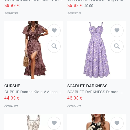
39.99
€
35.62
€
49.99
Amazon
Amazon
CUPSHE
SCARLET DARKNESS
CUPSHE Damen Kleid V Ausschnitt Kurzarm High Low Wickelkleid Rüschensaum Lange Freizeitkleider Sommer Strand Maxi Dress
SCARLET DARKNESS Damen Sommerkleid Lang Ärmellos Blumendruck Chiffonkleid Spaghettiträger Strandkleid mit Taschen
44.99
€
43.08
€
Amazon
Amazon