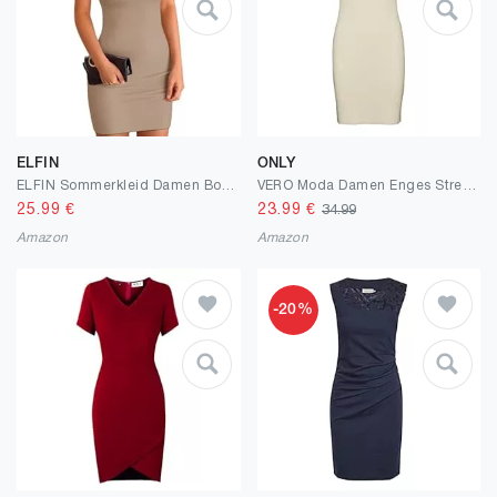
ELFIN
ONLY
ELFIN Sommerkleid Damen Bodycon Kleid Gerippt Kurz Minikleid Quadratischer Ausschnitt Kurzarm Party Club Kleid Sommer Freizeitkleid Eng
VERO Moda Damen Enges Stretch Kleid | Kurzes Mini Rundhals Dress | Elastisch Kurzarm Gerippt VMGOLD
25.99
€
23.99
€
34.99
Amazon
Amazon
-20%