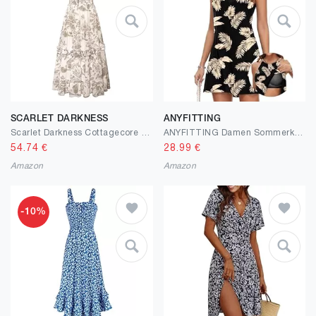
SCARLET DARKNESS
ANYFITTING
Scarlet Darkness Cottagecore Kleider für Damen 2025 gesmoktes Blumenkleid fließendes Sommerkleid
ANYFITTING Damen Sommerkleid mit Intergriertem BH Ärmelloses Sommerkleider Elegant Neckholder Kleider A Linie MiniKleid
54.74
€
28.99
€
Amazon
Amazon
-10%