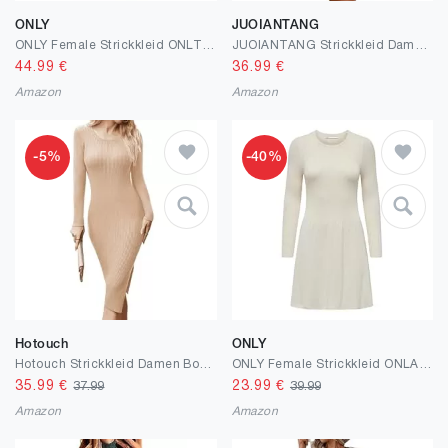
ONLY
JUOIANTANG
ONLY Female Strickkleid ONLTHEA Langes Kleid
JUOIANTANG Strickkleid Damen Herbst Pullover Damen Lang Hüftkleid Für Frauen
44.99
€
36.99
€
Amazon
Amazon
-5%
-40%
Hotouch
ONLY
Hotouch Strickkleid Damen Bodycon Pulloverkleid Herbst Elegant Herbstkleid Rundhals Midikleid Langarm mit Schlitz Kleider Winter S-XXL
ONLY Female Strickkleid ONLALMA Kurzes Kleid
35.99
€
23.99
€
37.99
39.99
Amazon
Amazon