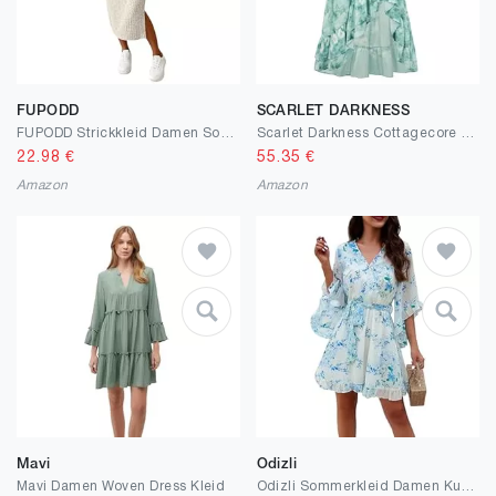
FUPODD
SCARLET DARKNESS
FUPODD Strickkleid Damen Sommer Lang Kleid Mit Schlitz Figurbetontes Midikleid Elegant Sommerkleid Bodycon Rippenstrick Kleider Eng Kurzarm Freizeitkleid Mit Eckigem Ausschnitt Bleistiftkleid Frauen
Scarlet Darkness Cottagecore Corset Dress Flowy Chiffon Floral Dresses for Women
22.98
€
55.35
€
Amazon
Amazon
Mavi
Odizli
Mavi Damen Woven Dress Kleid
Odizli Sommerkleid Damen Kurz Elegant Blumen Chiffon V-Ausschnitt Wickelkleid