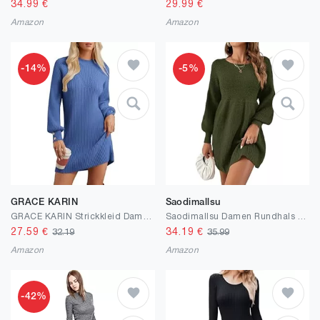
34.99
€
29.99
€
Amazon
Amazon
-14%
-5%
GRACE KARIN
Saodimallsu
GRACE KARIN Strickkleid Damen Langarm Winterkleid Stehkragen Pulloverkleid Minikleid
Saodimallsu Damen Rundhals Strickkleid Puffärmel Hoch Tailliert Pulloverkleid Elegant Strickpullover Kleid A-Linie Minikleid
27.59
€
34.19
€
32.19
35.99
Amazon
Amazon
-42%