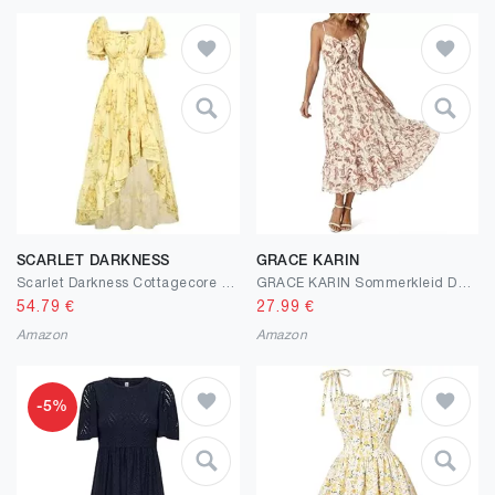
SCARLET DARKNESS
GRACE KARIN
Scarlet Darkness Cottagecore Corset Dress Flowy Chiffon Floral Dresses for Women
GRACE KARIN Sommerkleid Damen Kleid Maxikleid mit Spaghettiträgern A-Linien Boho-Blumenkleid Party Prom Holiday Beach
54.79
€
27.99
€
Amazon
Amazon
-5%