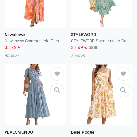
Newshows
STYLEWORD
Newshows Sommerkleid Damen lang Maxikleid Sommer Kurzarm V Ausschnitt Strand Kleider Orange Abstract Flowers,M
STYLEWORD Sommerkleid Damen Lang Kurzarm Boho Kleid Sommer Blumenkleid Swing Maxikleid
35.99
€
32.99
€
35.99
Amazon
Amazon
VEVESMUNDO
Belle Poque