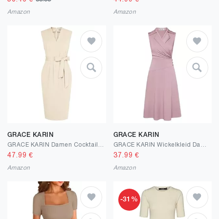
89.95
Amazon
Amazon
GRACE KARIN
GRACE KARIN
GRACE KARIN Damen Cocktailkleider Bodycon Kleid Vintage Midikleid Formelle Business-Kleider mit Taschen V-Ausschnitt Ärmelloses für Sommer
GRACE KARIN Wickelkleid Damen V-Ausschnitt Reverskragen A-Linie Midi Kleider Elegant Business Outfit Damen mit Knöpfen
47.99
€
37.99
€
Amazon
Amazon
-31%