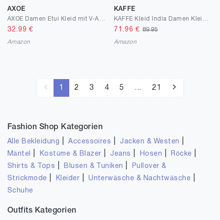
AXOE
KAFFE
AXOE Damen Etui Kleid mit V-Ausschnitt Figurbetontes Strech-Kniekleid für Beruf und Freizeit Elegantes Alltagstauglich
KAFFE Kleid India Damen Kleid Cocktailkleild Ärmellos Elegant Spitze Knielang Spitzenkleid
32.99
€
71.96
€
89.95
Amazon
Amazon
1
2
3
4
5
...
21
Fashion Shop Kategorien
|
|
|
Alle Bekleidung
Accessoires
Jacken & Westen
|
|
|
|
|
Mäntel
Kostüme & Blazer
Jeans
Hosen
Röcke
|
|
Shirts & Tops
Blusen & Tuniken
Pullover &
|
|
|
Strickmode
Kleider
Unterwäsche & Nachtwäsche
Schuhe
Outfits Kategorien