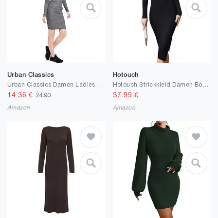
Urban Classics
Hotouch
Urban Classics Damen Ladies Rib Dress
Hotouch Strickkleid Damen Bodycon Pulloverkleid Herbst Elegant Herbstkleid Rundhals Midikleid Langarm mit Schlitz Kleider Winter S-XXL
14.36
€
37.99
€
24.90
Amazon
Amazon