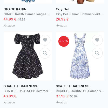
GRACE KARIN
Cicy Bell
GRACE KARIN Damen langes Blumenkleid Ärmellos Spaghettiträger Freizeitkleid Böhmisch Maxikleid Strandkleider Urlaub
Cicy Bell Damen Sommerkleid Knielang Kurzarm V Ausschnitt Wrap Kleider Blumenmuster Midikleid A-Linie Freizeitkleid
44.99
€
26.99
€
49.99
Amazon
Amazon
-32%
SCARLET DARKNESS
SCARLET DARKNESS
SCARLET DARKNESS Sommerkleid Damen Blumenmuster Kurzer Strandkleider A-Linien Mini Plissierter Saum Tunikakleid
SCARLET DARKNESS Damen Viktorianisches Kleid Spaghetti Träger Blumenkleid Gesmokt Taille Corsagenkleid
43.99
€
37.99
€
55.99
Amazon
Amazon