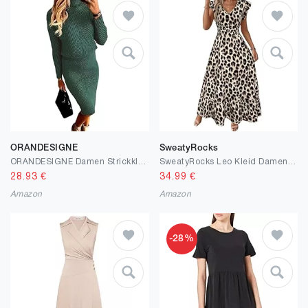
ORANDESIGNE
SweatyRocks
ORANDESIGNE Damen Strickkleid 2 Stücke Gestrickter Rock Set Zweiteiliger Anzug Rollkragen Pullover Oberteil und Midi Strickrock Bodycon 2 Stück Set Midikleid Pulloverkleid
SweatyRocks Leo Kleid Damen Sommer Maxikleid Elegant Kleid Mit V Ausschnitt Festlich Sommerkleid A Linie Strandkleider Lang Rüschenkleid
28.93
€
34.99
€
Amazon
Amazon
-28%