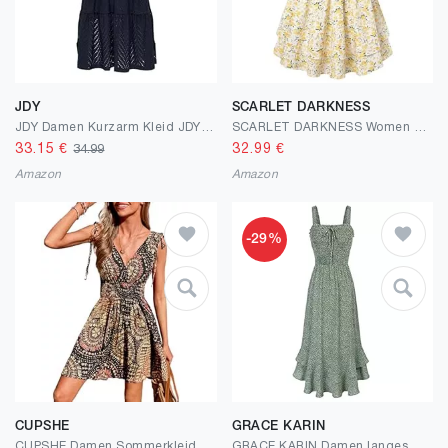
JDY
SCARLET DARKNESS
JDY Damen Kurzarm Kleid JDYCarla Cathinka A-Linie mit Lochmuster
SCARLET DARKNESS Women Floral Dress Teens Summer Adjustable Tie-Shoulder Corset Sundress Tiered Hem Mini Dresses
33.15
€
32.99
€
34.99
Amazon
Amazon
-29%
CUPSHE
GRACE KARIN
CUPSHE Damen Sommerkleid Blumenmuster V-Ausschnitt Ärmellos Freizeitkleider Gesmokte Taille Strandkleid Mini Kleid
GRACE KARIN Damen langes Blumenkleid Ärmellos Spaghettiträger Freizeitkleid Böhmisch Maxikleid Strandkleider Urlaub