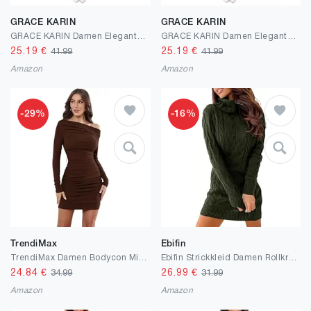
GRACE KARIN
GRACE KARIN
GRACE KARIN Damen Elegantes Wickelkleid Ärmellos Etuikleid Rundhals Midi Business Kleid Cocktail Party Bleistiftkleid Formelle
GRACE KARIN Damen Elegantes Wickelkleid Ärmellos Etuikleid Rundhals Midi Business Kleid Cocktail Party Bleistiftkleid Formelle
25.19
€
25.19
€
41.99
41.99
Amazon
Amazon
-29%
-16%
TrendiMax
Ebifin
TrendiMax Damen Bodycon Minikleid Gerippt Langarm Freizeitkleid Sexy One Off Shoulder Geraffte Kleider Kurzes Cocktail Party Club Kleid Einfarbig
Ebifin Strickkleid Damen Rollkragen Strickpullover Elegant Jumper Kleid Pullikleid Winterkleid Stretch Sweater Dress.
24.84
€
26.99
€
34.99
31.99
Amazon
Amazon