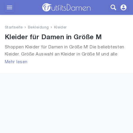
Outfits
Startseite
Bekleidung
Kleider
Bekleidung
Kleider für Damen in Größe M
Shoppen Kleider für Damen in Größe M! Die beliebtesten
Wäsche
Kleider. Größe Auswahl an Kleider in Größe M und alle
Trends aus 2026 für Frauen!
Mehr lesen
Schuhe
Accessoires
SALE
Blog