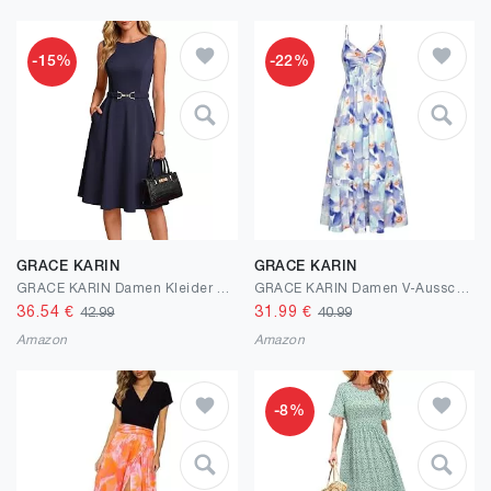
-15%
-22%
GRACE KARIN
GRACE KARIN
GRACE KARIN Damen Kleider Elegante A-Linie Freizeit Rundhals Mit Tasche | Elegante, A-Linie, ärmelloses, Knielang, Rundhals, Mit Tasche, Freizeit, Hochzeit, Arbei, Business, Party
GRACE KARIN Damen V-Ausschnitt Ärmellos Blumenkleid Sommer Casual A-Linie Maxi Kleider Strand Hochzeit Fließendes Freizeitkleid mit Taschen
36.54
€
31.99
€
42.99
40.99
Amazon
Amazon
-8%