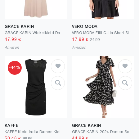
GRACE KARIN
VERO MODA
GRACE KARIN Wickelkleid Damen V-Ausschnitt Reverskragen A-Linie Midi Kleider Elegant Business Outfit Damen mit Knöpfen
VERO MODA Filli Calia Short Sleeve Smock Dress
47.99
€
17.99
€
24.99
Amazon
Amazon
-44%
KAFFE
GRACE KARIN
KAFFE Kleid India Damen Kleid Cocktailkleild Ärmellos Elegant Spitze Knielang Spitzenkleid
GRACE KARIN 2024 Damen Sommer V-Ausschnitt Kurzarm Blumenkleid Casual Strand Maxi Kleid Elegant A-Linie Freizeitkleid Urlaubskleid Hochzeit
50.46
€
44.99
€