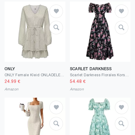
ONLY
SCARLET DARKNESS
ONLY Female Kleid ONLADELE Kurzes Kleid
Scarlet Darkness Florales Korsettkleid für Damen, 2026, Sommer, Cottagecore, fließende Kleider
24.99
€
54.48
€
Amazon
Amazon