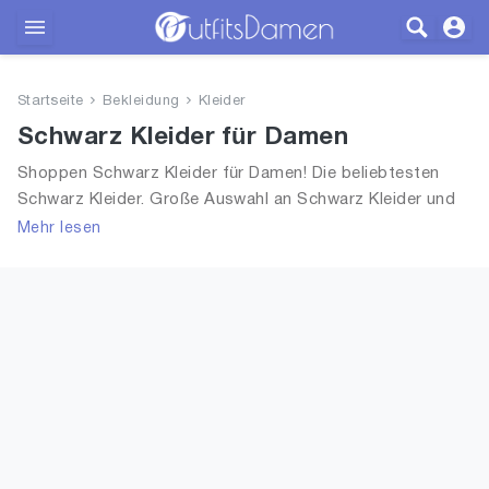
Outfits
Startseite
Bekleidung
Kleider
Bekleidung
Schwarz Kleider für Damen
Shoppen Schwarz Kleider für Damen! Die beliebtesten
Wäsche
Schwarz Kleider. Große Auswahl an Schwarz Kleider und
alle Trends aus 2026 für Frauen!
Mehr lesen
Schuhe
Accessoires
SALE
Blog