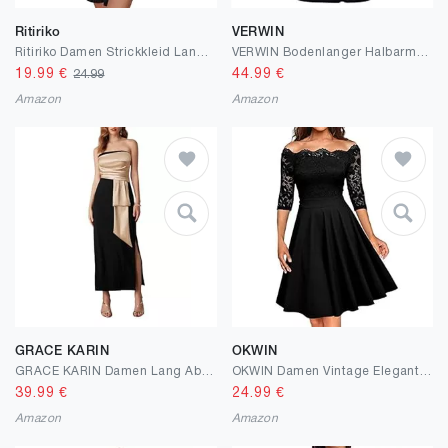
Ritiriko
VERWIN
Ritiriko Damen Strickkleid Langarm V-Ausschnitt Pulloverkleid Elegant Knielang Herbstkleid Casual Gestrickt Kleid Herbst Winter A Linien mit Taschen
VERWIN Bodenlanger Halbarm-Druck ohne Schulter Farbblock Damen-Maxikleid Bodycon-Kleid
19.99
€
44.99
€
24.99
Amazon
Amazon
GRACE KARIN
OKWIN
GRACE KARIN Damen Lang Abendkleider mit Schlitz Cocktailkleid Elegant Ballkleider Satin trägerloses Kleid Sexy Party Cocktailkleid Bodycon Maxikleid
OKWIN Damen Vintage Elegante Blumenspitze Halbe Cocktailkleid Brautjungfer Party Kleid
39.99
€
24.99
€
Amazon
Amazon