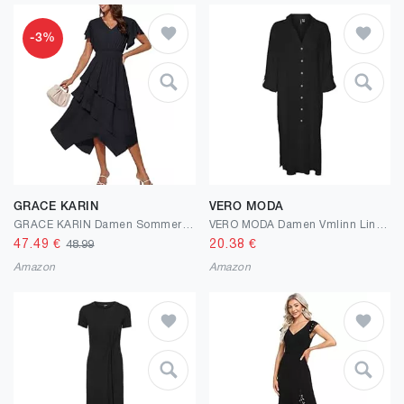
-3%
GRACE KARIN
VERO MODA
GRACE KARIN Damen Sommer Freizeit Kleid Volantärmel A-Linien Unregelmäßiger Chiffon Stoff Leichter
VERO MODA Damen Vmlinn Linen Loose Calf Shirt WVN Noos Hemdblusenkleid
47.49
€
20.38
€
48.99
Amazon
Amazon