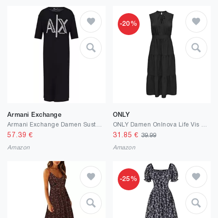
-20%
Armani Exchange
ONLY
Armani Exchange Damen Sustainable, Big Logo Print, Round Neck Casual Dress
ONLY Damen Onlnova Life Vis Uli Long Dress Solid
57.39
€
31.85
€
39.99
Amazon
Amazon
-25%