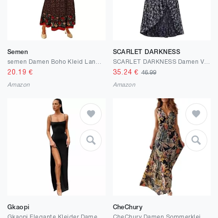
Semen
SCARLET DARKNESS
semen Damen Boho Kleid Lang V Ausschnitt Maxikleid Ärmellose Kleider Elegant Spaghetti Kleid Hohe Taille
SCARLET DARKNESS Damen Viktorianisches Blumenkleid Puffärmel Lace-up A-Linie Sommer Corsagenkleid
20.19
€
35.24
€
46.99
Amazon
Amazon
Gkaopi
CheChury
Gkaopi Elegante Kleider Damen Casual Basic Solid Kleid Spaghetti Strap Kleid Figurbetontes Ärmelloses Kleider Partykleid
CheChury Damen Sommerkleid Lang Maxikleid Sommer V Ausschnitt Kleid Floral Maxikleider Elegant Freizeitkleider Ärmellos Strandkleid Lang Kleider Partykleid Freizeitkleider Boho Beach Maxi Dress