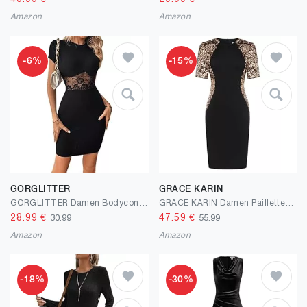
Amazon
Amazon
-6%
-15%
GORGLITTER
GRACE KARIN
GORGLITTER Damen Bodycon Kleider Kurz Minikleid Elegant Freizeitkeid Rundhals Figurbetontes Bleistiftkleid mit Spitzeneinsatz
GRACE KARIN Damen Paillettenkleid Elegantes Rundhalsausschnitt Bodycon Knielang Abend Party Clubkleid
28.99
€
47.59
€
30.99
55.99
Amazon
Amazon
-18%
-30%