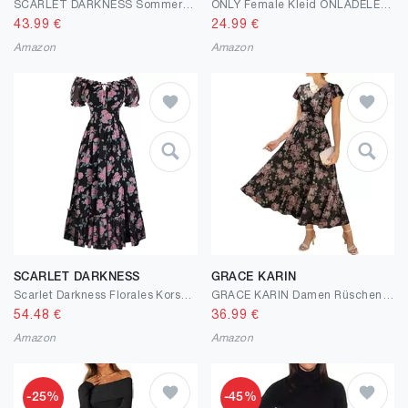
SCARLET DARKNESS Sommerkleid Damen Blumenmuster Kurzer Strandkleider A-Linien Mini Plissierter Saum Tunikakleid
ONLY Female Kleid ONLADELE Kurzes Kleid
43.99
€
24.99
€
Amazon
Amazon
SCARLET DARKNESS
GRACE KARIN
Scarlet Darkness Florales Korsettkleid für Damen, 2026, Sommer, Cottagecore, fließende Kleider
GRACE KARIN Damen Rüschenärmel V-Ausschnitt Midikleid A-Linie Blume Sommerkleid Mit Taschen
54.48
€
36.99
€
Amazon
Amazon
-25%
-45%