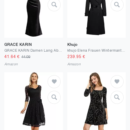
GRACE KARIN
Khujo
GRACE KARIN Damen Lang Abendkleider Elegant Ärmellos Wickelkleid Für Hochzeit Party Ballkleid
khujo Elena Frauen Wintermantel schwarz Streetwear
41.64
€
239.95
€
44.09
Amazon
Amazon