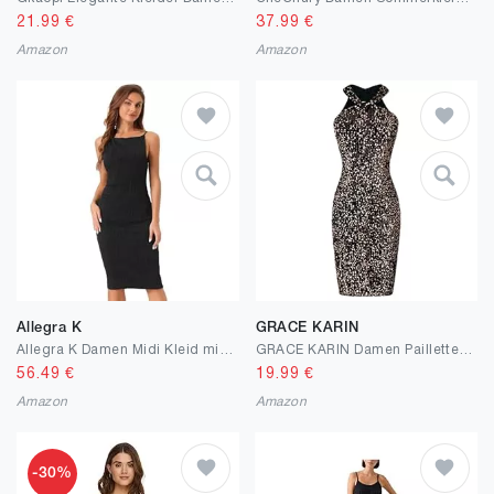
21.99
€
37.99
€
Amazon
Amazon
Allegra K
GRACE KARIN
Allegra K Damen Midi Kleid mit U-Boot-Ausschnitt für lässige, ärmellose -Tankkleider
GRACE KARIN Damen Pailletten Kleid Knielang Neckholder Cocktailkleid Bodycon Partykleid Samtkleid
56.49
€
19.99
€
Amazon
Amazon
-30%