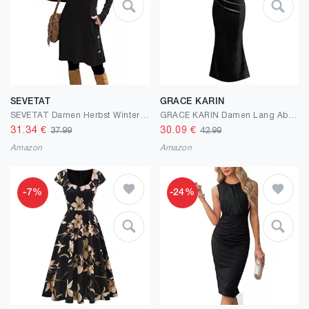
SEVETAT
GRACE KARIN
SEVETAT Damen Herbst Winter Elegant Strickkleid Tunika Kleid Casual Lose Pulloverkleid Blusenkleid Rundhals Langarm Leicht Jumper Kleider Freizeitkleid mit Taschen und Seite Knöpfen
GRACE KARIN Damen Lang Abendkleider Elegant Ärmellos Wickelkleid Für Hochzeit Party Ballkleid
31.34
€
30.09
€
37.99
42.99
Amazon
Amazon
-7%
-24%