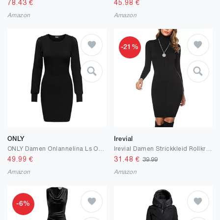
78.43
€
45.98
€
Amazon
Amazon
-21%
ONLY
Irevial
ONLY Damen Onlannelina Ls O-Neck Dress KNT Kleid
Irevial Damen Strickkleid Rollkragen Pullikleid Langarm Winterkleid Gestrickt Basic Pulloverkleid für Herbst und Winter Casual Dress
49.99
€
31.48
€
39.99
Amazon
Amazon
-6%