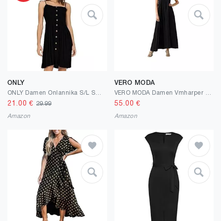
ONLY
VERO MODA
ONLY Damen Onlannika S/L Smock Dress Wvn Noos
VERO MODA Damen Vmharper Sl Strap Maxi Dress Kleid
21.00
€
55.00
€
29.99
Amazon
Amazon