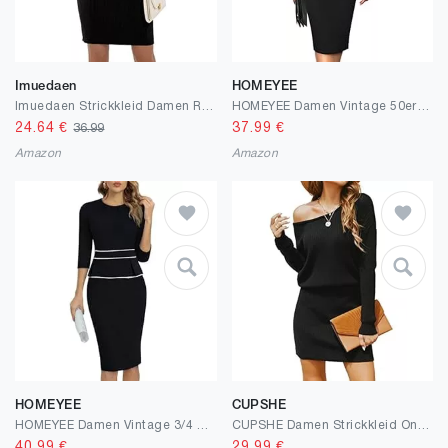
Imuedaen
HOMEYEE
Imuedaen Strickkleid Damen Rollkragen Elegant Langarm Tunika Pullikleid Lang Strickpullover Minikleid Pullover für Herbst Winter
HOMEYEE Damen Vintage 50er Ärmellos Bodycon Cocktail Party Midi Bleistiftkleid B669
24.64
€
37.99
€
36.99
Amazon
Amazon
HOMEYEE
CUPSHE
HOMEYEE Damen Vintage 3/4 Ärmel Rundhals Business Bleistiftkleid Bodycon Cocktail Etuikleid B980
CUPSHE Damen Strickkleid One Shoulder Pulloverkleid Langarm Asymmetrisch Herbst Winter Pullikleid Minikleider Knit Sweater Dress
40.99
€
29.99
€