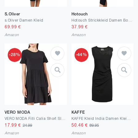
S.Oliver
Hotouch
s.Oliver Damen Kleid
Hotouch Strickkleid Damen Bodycon Pulloverkleid Herbst Elegant Herbstkleid Rundhals Midikleid Langarm mit Schlitz Kleider Winter S-XXL
69.99
€
37.99
€
Amazon
Amazon
-28%
-44%
VERO MODA
KAFFE
VERO MODA Filli Calia Short Sleeve Smock Dress
KAFFE Kleid India Damen Kleid Cocktailkleild Ärmellos Elegant Spitze Knielang Spitzenkleid
17.99
€
50.46
€
24.99
89.95
Amazon
Amazon