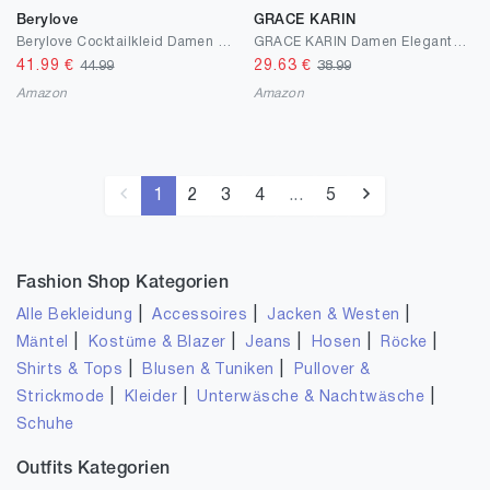
Berylove
GRACE KARIN
Berylove Cocktailkleid Damen Elegant Vintage Kleid Rockabilly Kleider Herzausschnitt Midi Abendkleid
GRACE KARIN Damen Elegante Bodycon Kleider Ärmelloses Rundhalsausschnitt Rüschenkleid Einfarbig Cocktailkleider
41.99
€
29.63
€
44.99
38.99
Amazon
Amazon
1
2
3
4
...
5
Fashion Shop Kategorien
|
|
|
Alle Bekleidung
Accessoires
Jacken & Westen
|
|
|
|
|
Mäntel
Kostüme & Blazer
Jeans
Hosen
Röcke
|
|
Shirts & Tops
Blusen & Tuniken
Pullover &
|
|
|
Strickmode
Kleider
Unterwäsche & Nachtwäsche
Schuhe
Outfits Kategorien