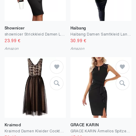
Shownicer
Haibang
shownicer Strickkleid Damen Langarm Bodycon Strickkleid Elegant Rundhals Kleid Lang Rippenstrick Einfarbige Kleid Strickkleider Herbst Winter
Haibang Damen Samtkleid Langarm Elegant Winterkleid Bodycon Midikleid Figurbetontes Kleid Sexy Rüschen Langarmkleid Vintage Freizeitkleid Einfarbig Abendkleid Partykleid Clubkleid Cocktailkleid
23.99
€
30.99
€
Amazon
Amazon
Kraimod
GRACE KARIN
Kraimod Damen Kleider Cocktail Dress
GRACE KARIN Ärmellos Spitze Cocktailkleid Elegant Rüschen Bodycon Hochzeit Party Bleistiftkleid Businesskleider