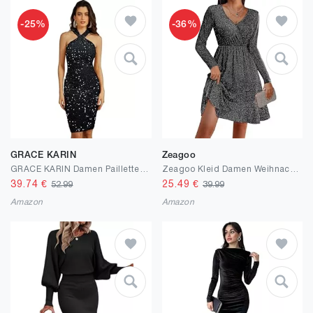
-25%
-36%
GRACE KARIN
Zeagoo
GRACE KARIN Damen Pailletten Kleid Knielang Neckholder Cocktailkleid Bodycon Partykleid Samtkleid
Zeagoo Kleid Damen Weihnachtskleid Elegant Winterkleid Festlich Paillettenkleid Langarm Partykleid V-Ausschnitt Rüschensaum Glitzerkleid Sparkly MidiKleid Cocktailkleid Ballkleid
39.74
€
25.49
€
52.99
39.99
Amazon
Amazon