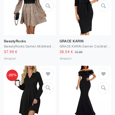
SweatyRocks
GRACE KARIN
SweatyRocks Damen Midikleid Langarm Kleid Mit Blumen Elegant Blusenkleid Herbst Strickkleid Winter A Linie Kleid Mit Stehkragen Farbblock Kleid
GRACE KARIN Damen Cocktailkleid 3/4-Ärmel Elegantes Midi-Bodycon-Kleid V-Ausschnitt Slim Fit Bleistiftkleid mit Gürtel Hochzeitsgästekleider Alltagskleid
37.99
€
36.54
€
42.99
Amazon
Amazon
-20%