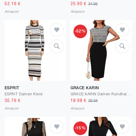
52.16
€
25.90
€
34.99
Amazon
Amazon
-52%
ESPRIT
GRACE KARIN
ESPRIT Damen Kleid
GRACE KARIN Damen Rundhals Bodycon Kleid Vintage Flügelärmel Midikleid Formelle Business-Kleider für Frühling Sommer 2025
35.76
€
18.98
€
39.58
Amazon
Amazon
-15%