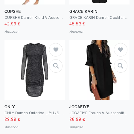
CUPSHE
GRACE KARIN
CUPSHE Damen Kleid V Ausschnitt Kurzarm High Low Wickelkleid Rüschensaum Lange Freizeitkleider Sommer Strand Maxi Dress
GRACE KARIN Damen Cocktailkleid Elegant Rundhal Wickelkleid Cap Sleeve Formelle Business Kleid mit Gürtel
42.99
€
45.53
€
Amazon
Amazon
ONLY
JOCAFIYE
ONLY Damen Onlerica Life L/S Short Dress JRS Kleid
JOCAFIYE Frauen V-Ausschnitt Rüschen Hemdkleid Einfarbige Casual Sommer Kurzes Einfarbig Kleid S-XXL
29.99
€
28.99
€
Amazon
Amazon