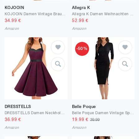
KOJOOIN
Allegra K
KOJOOIN Damen Vintage Brautjungfernkleider für Hochzeit Knielang Spitzenkleid Cocktailkleid Ballkleid
Allegra K Damen Weihnachten Kleid Langarm Party Festlich Quadratischer Kragen Samt Stern Abendkleid
34.99
€
52.99
€
Amazon
Amazon
-50%
DRESSTELLS
Belle Poque
DRESSTELLS Damen Neckholder 1950er Vintage Cocktailkleid Rockabilly Kleider Faltenrock Knielang
Belle Poque Damen Vintage Spitzenkleid 3/4 Ärmel V-Ausschnitt Bodycon Cocktailkleid mit Schlitz
36.99
€
19.99
€
39.99
Amazon
Amazon