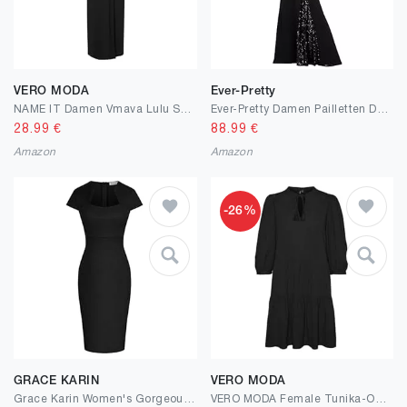
VERO MODA
Ever-Pretty
NAME IT Damen Vmava Lulu Ss Ancle Dress Ga Petite
Ever-Pretty Damen Pailletten Dehnbar Abendkleider Elegant Kurze Ärmel Tüll Partykleider EE01586
28.99
€
88.99
€
Amazon
Amazon
-26%
GRACE KARIN
VERO MODA
Grace Karin Women's Gorgeous Pencil Dress Cap Sleeve Tweed Pencil Dress for Work
VERO MODA Female Tunika-Oberteil VMPRETTY Tunika