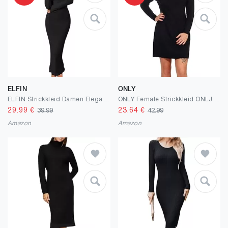
ELFIN
ONLY
ELFIN Strickkleid Damen Elegant Cocktail Party Kleider Abendkleid Schulterfrei Langarm Pullover Kleid Hochzeit Festlich Bodycon Maxikleid
ONLY Female Strickkleid ONLJANA Langes Kleid
29.99
€
23.64
€
39.99
42.99
Amazon
Amazon