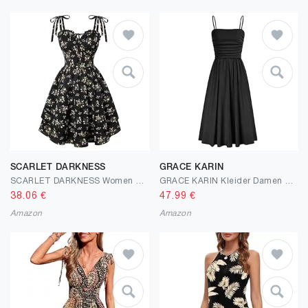
SCARLET DARKNESS
GRACE KARIN
SCARLET DARKNESS Women Floral Dress Teens Summer Adjustable Tie-Shoulder Corset Sundress Tiered Hem Mini Dresses
GRACE KARIN Kleider Damen Sommer A-Line Etui Spaghettiträger Kleid Damen Festliche Elegant Mit Tasche Partykleider
38.06
€
47.99
€
Amazon
Amazon