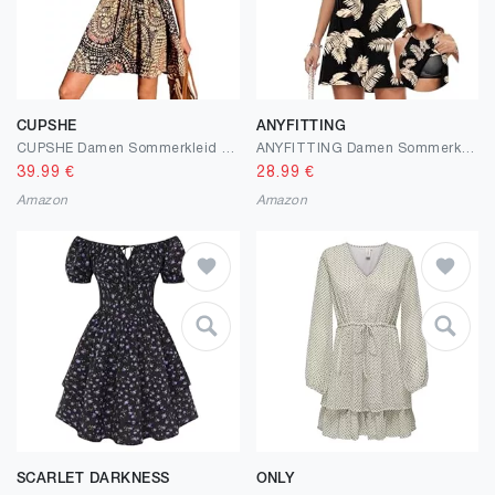
CUPSHE
ANYFITTING
CUPSHE Damen Sommerkleid Blumenmuster V-Ausschnitt Ärmellos Freizeitkleider Gesmokte Taille Strandkleid Mini Kleid
ANYFITTING Damen Sommerkleid mit Intergriertem BH Ärmelloses Sommerkleider Elegant Neckholder Kleider A Linie MiniKleid
39.99
€
28.99
€
Amazon
Amazon
SCARLET DARKNESS
ONLY