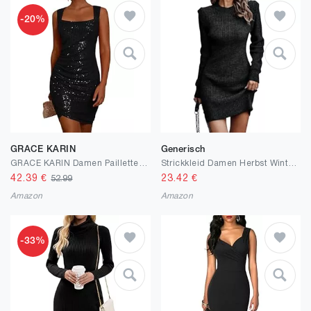
-20%
GRACE KARIN
Generisch
GRACE KARIN Damen Pailletten Kleid Ärmellos Eckiger Ausschnitt Glitzer Kleid Partykleid Cocktailkleid Mini Kleid
Strickkleid Damen Herbst Winter Langarm Elegant Pulloverkleid Baumwolle Knielang Winterkleid Sexy Langarm Wollkleid Oversize Pullikleid Casual Herbstkleid Pullover Kleid
42.39
€
23.42
€
52.99
Amazon
Amazon
-33%