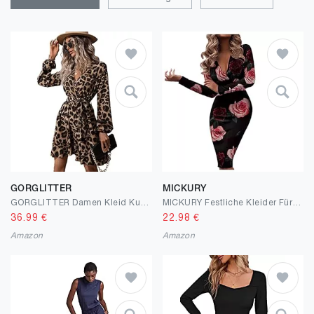
GORGLITTER
MICKURY
GORGLITTER Damen Kleid Kurzkleid mit Leopardmuster Hohe Taille Shortkleid Freizeitkleid Partykleid Wrap Kleider mit Tiefer V-Ausschnitt
MICKURY Festliche Kleider Für Hochzeit, Damenmode Temperament V-Ausschnitt Plissee Pailletten Hüfttasche Langarm Langes Longuette Kleider
36.99
€
22.98
€
Amazon
Amazon