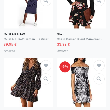
G-STAR RAW
SheIn
G-STAR RAW Damen Elasticated Waist Kleid
SheIn Damen Kleid 2-in-one Blumen Kleider Skaterkleid Hohe Taille Freizeitkleid mit U-Ausschnitt
89.95
€
33.99
€
Amazon
Amazon
-9%