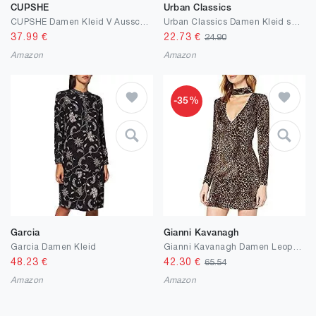
CUPSHE
Urban Classics
CUPSHE Damen Kleid V Ausschnitt Langarm Blumenmuster Wickelkleid Partykleid A Linie Freizeitkleider Wrap V Neck Mini Dress
Urban Classics Damen Kleid schulterfrei, gerafft - Ladies Smoked Off Shoulder Dress
37.99
€
22.73
€
24.90
Amazon
Amazon
-35%
Garcia
Gianni Kavanagh
Garcia Damen Kleid
Gianni Kavanagh Damen Leopard Dress Lässiges Kleid
48.23
€
42.30
€
65.54
Amazon
Amazon