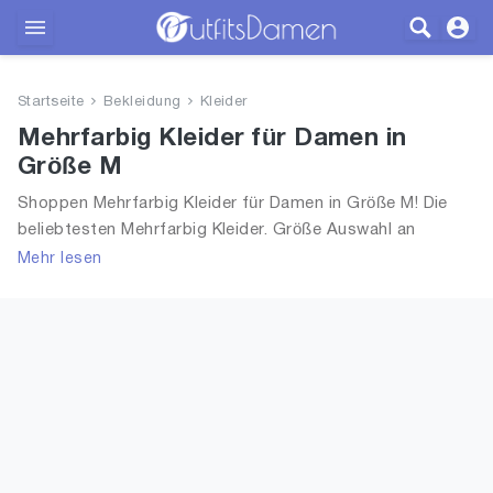
Outfits
Startseite
Bekleidung
Kleider
Bekleidung
Mehrfarbig Kleider für Damen in
Größe M
Wäsche
Shoppen Mehrfarbig Kleider für Damen in Größe M! Die
beliebtesten Mehrfarbig Kleider. Größe Auswahl an
Schuhe
Mehrfarbig Kleider in Größe M und alle Trends aus 2026
Mehr lesen
für Frauen!
Accessoires
SALE
Blog