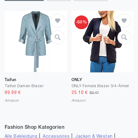
-50%
Taifun
ONLY
Taifun Damen Blazer
ONLY Female Blazer 3/4-Ärmel
99.99
€
25.10
€
50.41
Amazon
Amazon
Fashion Shop Kategorien
|
|
|
Alle Bekleidung
Accessoires
Jacken & Westen