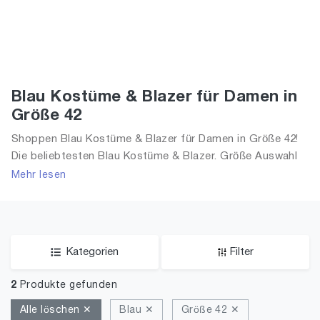
Blau Kostüme & Blazer für Damen in
Größe 42
Shoppen Blau Kostüme & Blazer für Damen in Größe 42!
Die beliebtesten Blau Kostüme & Blazer. Größe Auswahl
an Blau Kostüme & Blazer in Größe 42 und alle Trends
Mehr lesen
aus 2026 für Frauen!
Kategorien
Filter
2
Produkte gefunden
Alle löschen ✕
Blau ✕
Größe 42 ✕