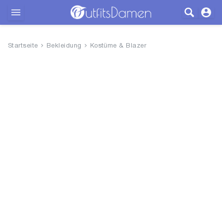
Outfits
Startseite
Bekleidung
Kostüme & Blazer
Bekleidung
Wäsche
Schuhe
Accessoires
SALE
Blog