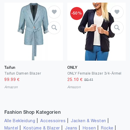
-50%
Taifun
ONLY
Taifun Damen Blazer
ONLY Female Blazer 3/4-Ärmel
99.99
€
25.10
€
50.41
Amazon
Amazon
Fashion Shop Kategorien
|
|
|
Alle Bekleidung
Accessoires
Jacken & Westen
|
|
|
|
|
Mäntel
Kostüme & Blazer
Jeans
Hosen
Röcke