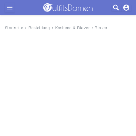
Outfits
Startseite
Bekleidung
Kostüme & Blazer
Blazer
Bekleidung
Wäsche
Schuhe
Accessoires
SALE
Blog