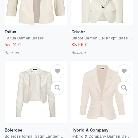
Taifun
Drkobr
Taifun Damen Blazer
Drkobr Damen EIN Knopf Blazer Schal Revers Anzug Jacke Casual Daily Sport Mantel
55.24
€
83.66
€
Amazon
Amazon
Bolerose
Hybrid & Company
Bolerose formal Satin Langen Ärmel Bolero Jacke
Hybrid & Company Damen Gelegenheitsarbeit Büro Blazer Jacke