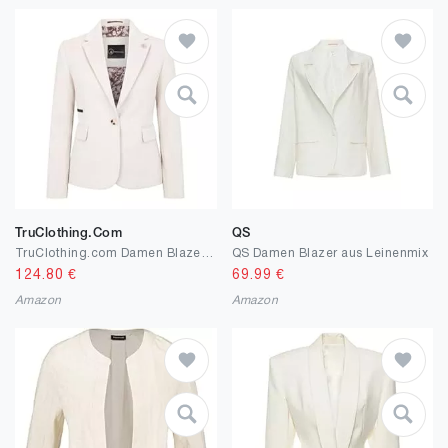
TruClothing.com
QS
TruClothing.com Damen Blazer Wollmischung Creme Tweed Herringbone Tailored Fit Damen Jacke
QS Damen Blazer aus Leinenmix
124.80
€
69.99
€
Amazon
Amazon