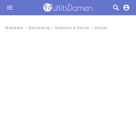
Outfits
Startseite
Bekleidung
Kostüme & Blazer
Blazer
Bekleidung
Wäsche
Schuhe
Accessoires
SALE
Blog