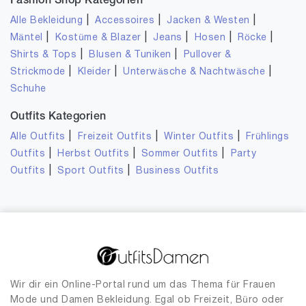
Fashion Shop Kategorien
|
|
|
Alle Bekleidung
Accessoires
Jacken & Westen
|
|
|
|
|
Mäntel
Kostüme & Blazer
Jeans
Hosen
Röcke
|
|
Shirts & Tops
Blusen & Tuniken
Pullover &
|
|
|
Strickmode
Kleider
Unterwäsche & Nachtwäsche
Schuhe
Outfits Kategorien
|
|
|
Alle Outfits
Freizeit Outfits
Winter Outfits
Frühlings
|
|
|
Outfits
Herbst Outfits
Sommer Outfits
Party
|
|
Outfits
Sport Outfits
Business Outfits
Wir dir ein Online-Portal rund um das Thema für Frauen
Mode und Damen Bekleidung. Egal ob Freizeit, Büro oder