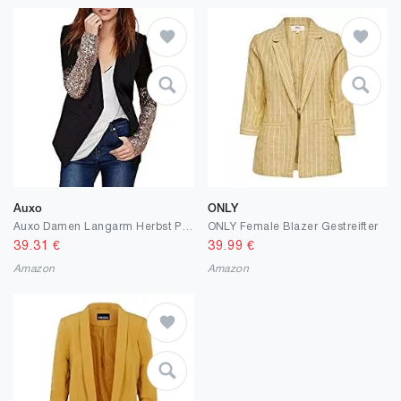
Auxo
ONLY
Auxo Damen Langarm Herbst Paillette Business Slim Outwear Blazer Cardigan Oberteil Tops
ONLY Female Blazer Gestreifter
39.31
€
39.99
€
Amazon
Amazon