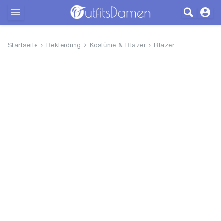
Outfits
Startseite
Bekleidung
Kostüme & Blazer
Blazer
Bekleidung
Wäsche
Schuhe
Accessoires
SALE
Blog