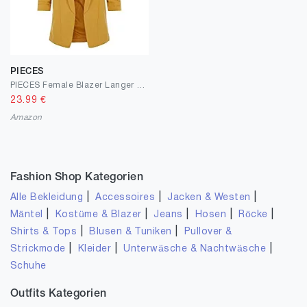
PIECES
PIECES Female Blazer Langer 3/4-Ärmel
23.99
€
Amazon
Fashion Shop Kategorien
|
|
|
Alle Bekleidung
Accessoires
Jacken & Westen
|
|
|
|
|
Mäntel
Kostüme & Blazer
Jeans
Hosen
Röcke
|
|
Shirts & Tops
Blusen & Tuniken
Pullover &
|
|
|
Strickmode
Kleider
Unterwäsche & Nachtwäsche
Schuhe
Outfits Kategorien