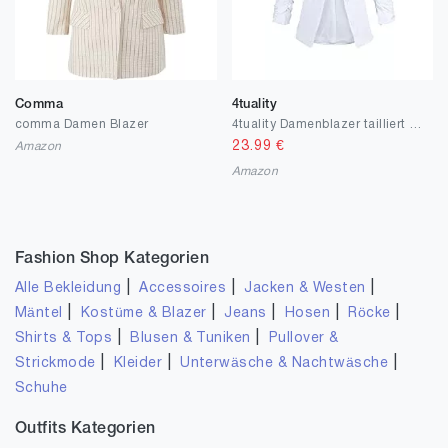
Comma
4tuality
comma Damen Blazer
4tuality Damenblazer tailliert mit 3/4 Arm Gr. S - XXL
23.99
€
Amazon
Amazon
Fashion Shop Kategorien
|
|
|
Alle Bekleidung
Accessoires
Jacken & Westen
|
|
|
|
|
Mäntel
Kostüme & Blazer
Jeans
Hosen
Röcke
|
|
Shirts & Tops
Blusen & Tuniken
Pullover &
|
|
|
Strickmode
Kleider
Unterwäsche & Nachtwäsche
Schuhe
Outfits Kategorien