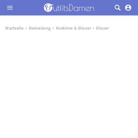
Outfits
Startseite
Bekleidung
Kostüme & Blazer
Blazer
Bekleidung
Wäsche
Schuhe
Accessoires
SALE
Blog