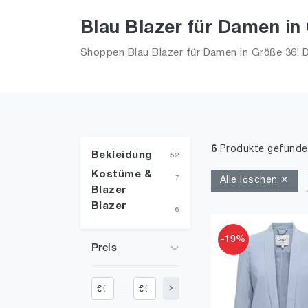
Blau Blazer für Damen in
Shoppen Blau Blazer für Damen in Größe 36! Di
6
Produkte gefunde
Bekleidung
52
Kostüme &
7
Alle löschen ✕
Blazer
Blazer
6
-19%
Preis
_
€
€