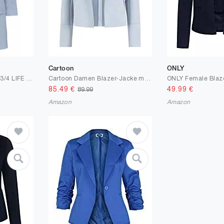
Cartoon
ONLY
ONLY Damen ONLELLY 3/4 LIFE TLR NOOS Blazer, Kentucky Blue, 36
Cartoon Damen Blazer-Jacke mit offenem Saum
ONLY Female Blaze
85.49
€
49.99
€
89.99
Amazon
Amazon