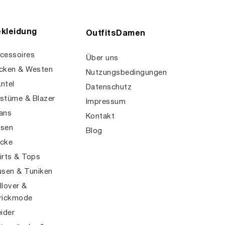
kleidung
OutfitsDamen
cessoires
Über uns
cken & Westen
Nutzungsbedingungen
ntel
Datenschutz
stüme & Blazer
Impressum
ans
Kontakt
sen
Blog
cke
irts & Tops
usen & Tuniken
llover &
rickmode
eider