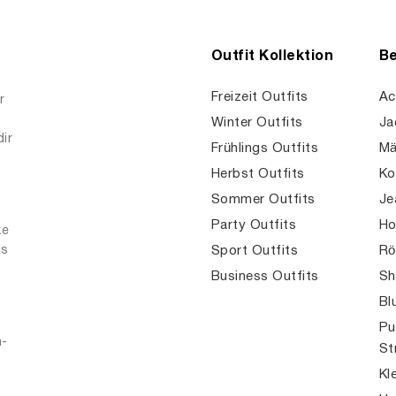
Outfit Kollektion
Be
Freizeit Outfits
Ac
r
Winter Outfits
Ja
dir
Frühlings Outfits
Mä
Herbst Outfits
Ko
Sommer Outfits
Je
Party Outfits
Ho
ke
es
Sport Outfits
Rö
Business Outfits
Sh
Bl
Pu
n-
St
Kl