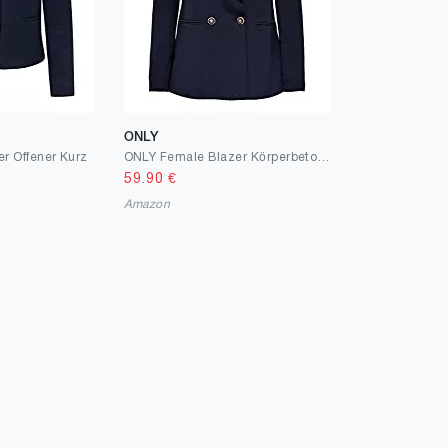
ONLY
r Offener Kurz
ONLY Female Blazer Körperbetonter
59.90
€
Amazon