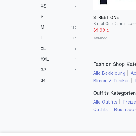
XS
2
S
3
STREET ONE
M
125
39.99
€
L
Amazon
24
XL
5
XXL
1
Fashion Shop Kat
32
1
|
Alle Bekleidung
Ac
34
|
Blusen & Tuniken
1
38
81
Outfits Kategorien
40
|
Alle Outfits
Freize
7
|
Outfits
Business 
42
2