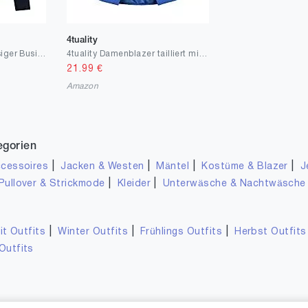
4tuality
Street One Damen Lässiger Business-Blazer
4tuality Damenblazer tailliert mit 3/4 Arm Gr. S - XXL
21.99
€
Amazon
egorien
|
|
|
|
cessoires
Jacken & Westen
Mäntel
Kostüme & Blazer
J
|
|
Pullover & Strickmode
Kleider
Unterwäsche & Nachtwäsche
|
|
|
it Outfits
Winter Outfits
Frühlings Outfits
Herbst Outfits
Outfits