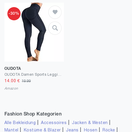
-30%
OUDOTA
OUDOTA Damen Sports Leggings Slim Fit Hohe Taille Lange mit Bauchkontrolle Sport Blickdicht Yogahose Fitnesshose Laufhose Tights für zum Laufen, Radfahren, Fitness Mit Duft
14.00
€
19.99
Amazon
Fashion Shop Kategorien
|
|
|
Alle Bekleidung
Accessoires
Jacken & Westen
|
|
|
|
|
Mäntel
Kostüme & Blazer
Jeans
Hosen
Röcke