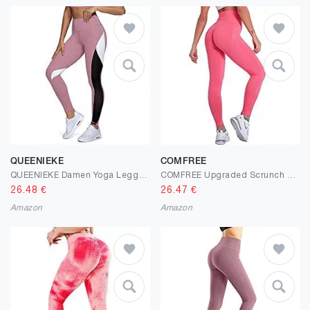
QUEENIEKE
COMFREE
QUEENIEKE Damen Yoga Leggings 25 Zoll Schrittlänge Neunte Hose Farbe Blocking Mesh Workout Laufleggings Strumpfhosen
COMFREE Upgraded Scrunch Butt Leggings Po Push Up Sportleggings Booty Leggins Lifting Sport Damen Leggings Fitness Tights Yoga Pants Laufhose
26.48
€
26.47
€
Amazon
Amazon