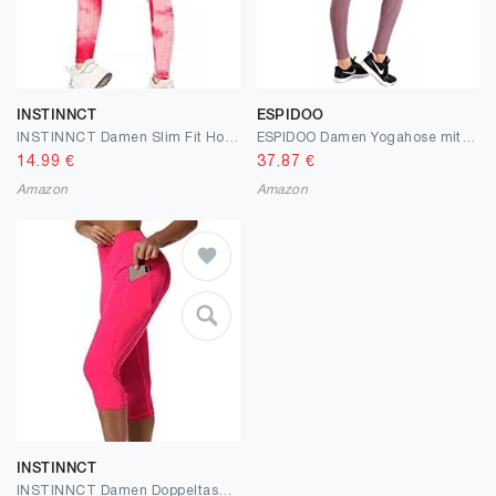
INSTINNCT
ESPIDOO
INSTINNCT Damen Slim Fit Hohe Taille Sportshort Lange Leggings mit Bauchkontrolle
ESPIDOO Damen Yogahose mit hoher Taille, Bauchkontrolle, Workout-Leggings mit Taschen für Frauen, ultraweich, 4-Wege-Stretch
14.99
€
37.87
€
Amazon
Amazon
INSTINNCT
INSTINNCT Damen Doppeltaschen Sport Leggings 3/4 Yogahose Sporthose Laufhose Training Tights mit Handytasche