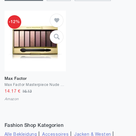
-12%
Max Factor
Max Factor Masterpiece Nude Palette Rose Nudes 03 – Lidschatten-Palette mit 8 rosafarbenen und neutralen Tönen mit seidig-mattem und schimmerndem Finish
14.17
€
16.13
Amazon
Fashion Shop Kategorien
|
|
|
Alle Bekleidung
Accessoires
Jacken & Westen