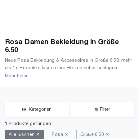
Rosa Damen Bekleidung in Größe
6.50
Neue Rosa Bekleidung & Accessoires in Größe 6.50, mehr
als 1+ Produkte lassen Ihre Herzen höher schlagen.
Entdecken Sie unsere Auswahl an Tops, T-Shirts,
Mehr lesen
Accessoires, Unterwäsche & Dessous, Streetwear,
Jacken, Mäntel & Westen und mehr.
Kategorien
Filter
1
Produkte gefunden
Alle löschen ✕
Rosa ✕
Größe 6.50 ✕