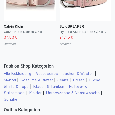
Calvin Klein
StyleBREAKER
Calvin Klein Damen Grtel
styleBREAKER Damen Gürtel zweifarbig mit runden Nieten, Vintage Nietengürtel, kürzbar 03010095
37.03
€
21.13
€
Amazon
Amazon
Fashion Shop Kategorien
|
|
|
Alle Bekleidung
Accessoires
Jacken & Westen
|
|
|
|
|
Mäntel
Kostüme & Blazer
Jeans
Hosen
Röcke
|
|
Shirts & Tops
Blusen & Tuniken
Pullover &
|
|
|
Strickmode
Kleider
Unterwäsche & Nachtwäsche
Schuhe
Outfits Kategorien