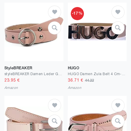
-17%
StyleBREAKER
HUGO
styleBREAKER Damen Leder Gürtel mit Nieten und glänzender Oberfläche, Echtleder, kürzbar 03010103
HUGO Damen Zula Belt 4 Cm-zl Gürtel
23.95
€
36.71
€
44.22
Amazon
Amazon