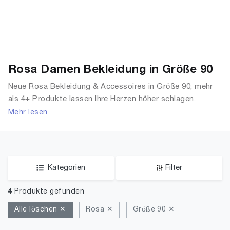
Rosa Damen Bekleidung in Größe 90
Neue Rosa Bekleidung & Accessoires in Größe 90, mehr
als 4+ Produkte lassen Ihre Herzen höher schlagen.
Entdecken Sie unsere Auswahl an Tops, T-Shirts,
Mehr lesen
Accessoires, Unterwäsche & Dessous, Streetwear,
Jacken, Mäntel & Westen und mehr.
Kategorien
Filter
4
Produkte gefunden
Alle löschen ✕
Rosa ✕
Größe 90 ✕