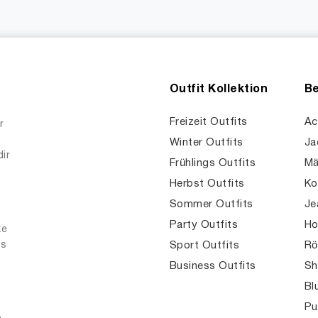
Outfit Kollektion
Be
Freizeit Outfits
Ac
r
Winter Outfits
Ja
dir
Frühlings Outfits
Mä
Herbst Outfits
Ko
Sommer Outfits
Je
Party Outfits
Ho
ke
es
Sport Outfits
Rö
Business Outfits
Sh
Bl
Pu