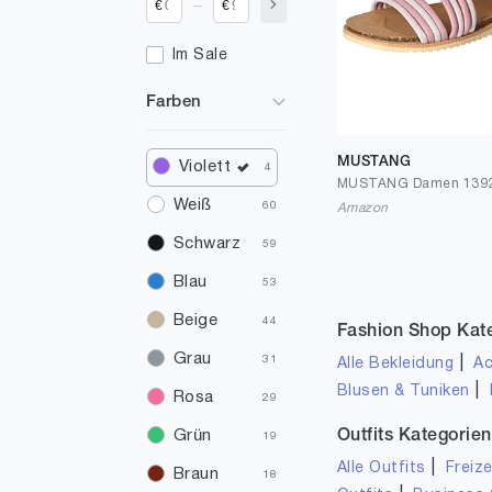
_
€
€
Im Sale
Farben
MUSTANG
Violett
4
Weiß
60
Amazon
Schwarz
59
Blau
53
Beige
44
Fashion Shop Kat
Grau
31
|
Alle Bekleidung
Ac
|
Blusen & Tuniken
Rosa
29
Outfits Kategorien
Grün
19
|
Alle Outfits
Freize
Braun
18