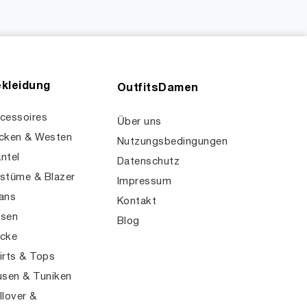
kleidung
OutfitsDamen
cessoires
Über uns
cken & Westen
Nutzungsbedingungen
ntel
Datenschutz
stüme & Blazer
Impressum
ans
Kontakt
sen
Blog
cke
irts & Tops
usen & Tuniken
llover &