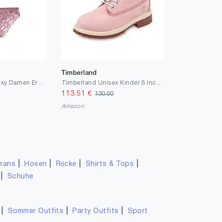
Timberland
Cwang Dessous Sexy Damen Erotik Babydoll Nachtwäsche Spitze Blumen Push-Up BH und Unterwäsche Set Frauen Korsett Liebesanzug,Mauve,80B
Timberland Unisex Kinder 6 Inch Premium Waterproof (Junior) Schnürstiefel
113.51
€
130.00
Amazon
|
|
|
|
eans
Hosen
Röcke
Shirts & Tops
|
Schuhe
|
|
|
Sommer Outfits
Party Outfits
Sport