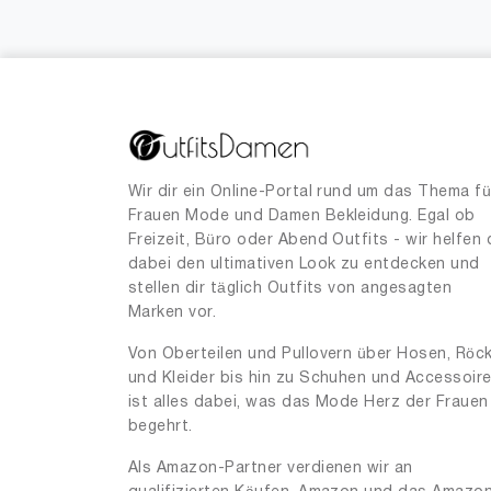
38
54
39
1
40
6
41
1
42
1
Wir dir ein Online-Portal rund um das Thema fü
Frauen Mode und Damen Bekleidung. Egal ob
48
1
Freizeit, Büro oder Abend Outfits - wir helfen 
52
dabei den ultimativen Look zu entdecken und
1
stellen dir täglich Outfits von angesagten
53
1
Marken vor.
54
1
Von Oberteilen und Pullovern über Hosen, Röc
und Kleider bis hin zu Schuhen und Accessoir
55
2
ist alles dabei, was das Mode Herz der Frauen
56
3
begehrt.
58
1
Als Amazon-Partner verdienen wir an