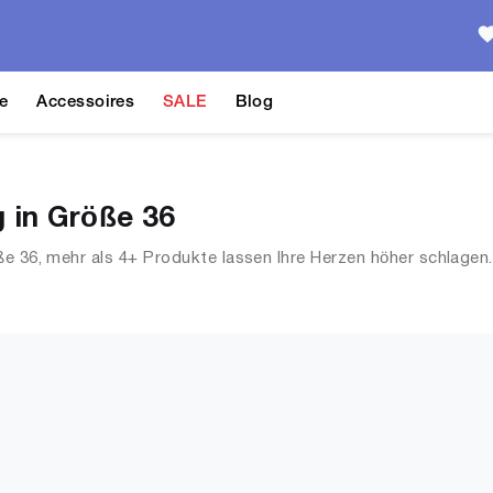
e
Accessoires
SALE
Blog
 in Größe 36
ße 36, mehr als 4+ Produkte lassen Ihre Herzen höher schlagen
 Streetwear, Jacken, Mäntel & Westen und mehr.