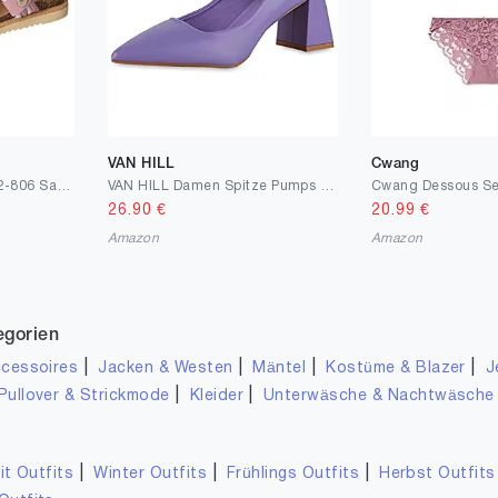
VAN HILL
Cwang
MUSTANG Damen 1392-806 Sandale
VAN HILL Damen Spitze Pumps mit Blockabsatz
26.90
€
20.99
€
Amazon
Amazon
egorien
|
|
|
|
cessoires
Jacken & Westen
Mäntel
Kostüme & Blazer
J
|
|
Pullover & Strickmode
Kleider
Unterwäsche & Nachtwäsche
|
|
|
it Outfits
Winter Outfits
Frühlings Outfits
Herbst Outfits