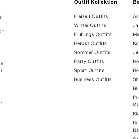
Outfit Kollektion
Be
Freizeit Outfits
Ac
r
Winter Outfits
Ja
dir
Frühlings Outfits
Mä
Herbst Outfits
Ko
Sommer Outfits
Je
Party Outfits
Ho
ke
es
Sport Outfits
Rö
Business Outfits
Sh
Bl
Pu
n-
St
Kl
Un
Na