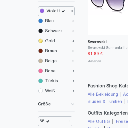
Violett
3
Blau
5
Schwarz
5
Gold
4
Swarovski
Swarovski Sonnenbrille
Braun
3
81.89
€
Beige
Amazon
2
Rosa
1
Türkis
1
Fashion Shop Kat
Weiß
1
|
Alle Bekleidung
Ac
|
Blusen & Tuniken
Größe
Outfits Kategorien
56
|
Alle Outfits
Freize
3