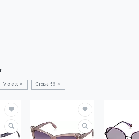
n
Violett ✕
Größe 56 ✕