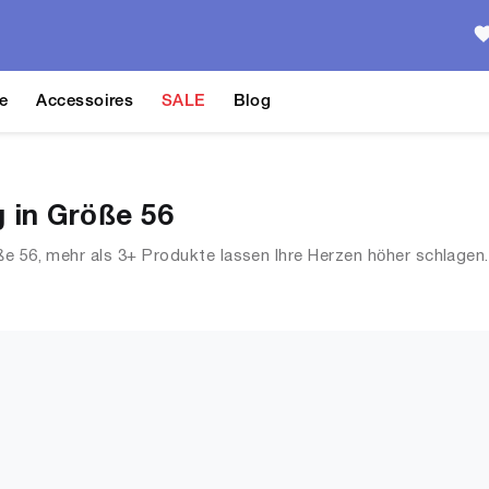
e
Accessoires
SALE
Blog
 in Größe 56
ße 56, mehr als 3+ Produkte lassen Ihre Herzen höher schlagen
 Streetwear, Jacken, Mäntel & Westen und mehr.