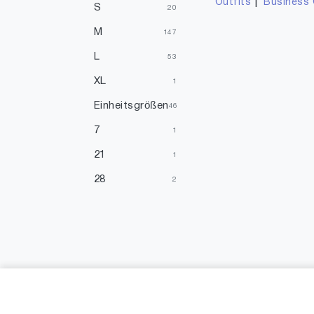
|
Outfits
Business 
S
20
M
147
L
53
XL
1
Einheitsgrößen
46
7
1
21
1
28
2
36
4
36.5
1
37
7
38
54
39
1