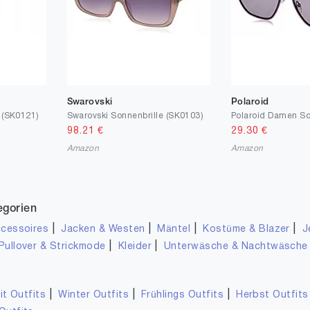
Swarovski
Polaroid
 (SK0121)
Swarovski Sonnenbrille (SK0103)
Polaroid Damen So
98.21
€
29.30
€
Amazon
Amazon
egorien
|
|
|
|
cessoires
Jacken & Westen
Mäntel
Kostüme & Blazer
J
|
|
Pullover & Strickmode
Kleider
Unterwäsche & Nachtwäsche
|
|
|
it Outfits
Winter Outfits
Frühlings Outfits
Herbst Outfits