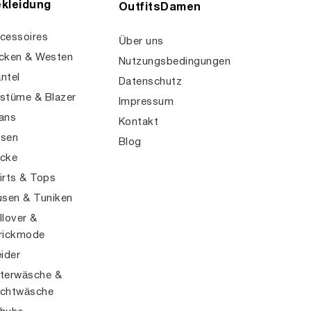
kleidung
OutfitsDamen
cessoires
Über uns
cken & Westen
Nutzungsbedingungen
ntel
Datenschutz
stüme & Blazer
Impressum
ans
Kontakt
sen
Blog
cke
irts & Tops
usen & Tuniken
llover &
rickmode
eider
terwäsche &
chtwäsche