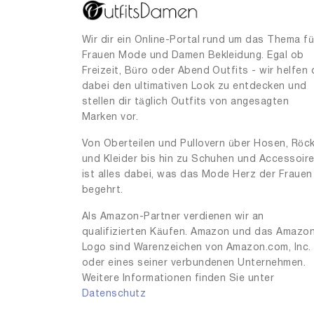
40
6
41
1
Wir dir ein Online-Portal rund um das Thema fü
Frauen Mode und Damen Bekleidung. Egal ob
42
1
Freizeit, Büro oder Abend Outfits - wir helfen 
48
dabei den ultimativen Look zu entdecken und
1
stellen dir täglich Outfits von angesagten
52
1
Marken vor.
53
1
Von Oberteilen und Pullovern über Hosen, Röc
und Kleider bis hin zu Schuhen und Accessoir
54
1
ist alles dabei, was das Mode Herz der Frauen
55
2
begehrt.
58
1
Als Amazon-Partner verdienen wir an
qualifizierten Käufen. Amazon und das Amazo
Logo sind Warenzeichen von Amazon.com, Inc.
oder eines seiner verbundenen Unternehmen.
Weitere Informationen finden Sie unter
Datenschutz