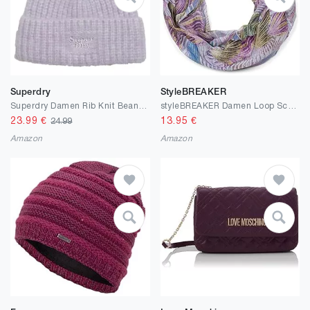
Superdry
StyleBREAKER
Superdry Damen Rib Knit Beanie Hat Baskenmütze
styleBREAKER Damen Loop Schal mit buntem Blätter Muster, Schlauchschal, Tuch 01016203
23.99
€
13.95
€
24.99
Amazon
Amazon