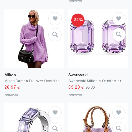
Amazon
-34%
Mikos
Swarovski
Mikos Damen Pullover Oversize Strick Pulli Winter Lang Rollkragen Strickpullover Rollkragenpullover Hoodie Schwarz Longpullover Frauen Grau Long Elegant Sweater Herbst Beige Braun(648)
Swarovski Millenia Ohrstecker, Oktagon-Schliff, Violett, Rhodiniert
28.97
€
63.20
€
95.80
Amazon
Amazon