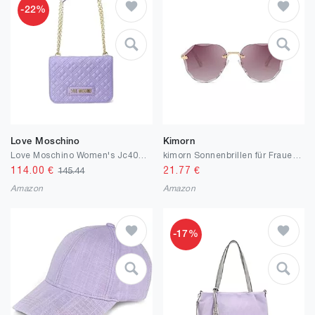
-22%
Love Moschino
Kimorn
Love Moschino Women's Jc4000pp0gla0 Shoulder Bag, 19X26X9
kimorn Sonnenbrillen für Frauen Schatten im Freien Groß randlose Diamant-Schneidlinse Classic K0637
114.00
€
21.77
€
145.44
Amazon
Amazon
-17%