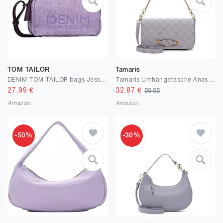
TOM TAILOR
Tamaris
DENIM TOM TAILOR bags Jessy Damen Umhängetasche Handtasche Mittelgroß Lila
Tamaris Umhängetasche Anastasia Buckle 32582 Damen Handtaschen Print
27.99
€
32.87
€
59.95
Amazon
Amazon
-50%
-30%