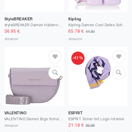
StyleBREAKER
Kipling
styleBREAKER Damen Halbmond Crossbody Schultertasche, abnehmbarer verstellbarer Schultergurt, Einfarbige Handtasche 02012386
Kipling Damen Cool Defea Schultertaschen, Einheitsgröße
36.95
€
65.78
€
44.50
Amazon
Amazon
-41%
VALENTINO
ESPRIT
VALENTINO Damen Bigs Schulranzen
ESPRIT Schal mit Logo-Intarsie
21.18
€
Amazon
35.99