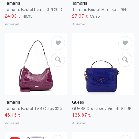
Tamaris
Tamaris
Tamaris Beutel Leana 32130 Damen Handtaschen Uni
Tamaris Beutel Mareike 32640 Damen Handtaschen Uni
24.98
€
27.97
€
49.95
39.95
Amazon
Amazon
Tamaris
Guess
Tamaris Beutel TAS Celes 33343 Damen Handtaschen Animal
GUESS Crossbody Violett STUK
46.16
€
136.87
€
Amazon
Amazon