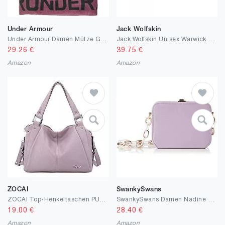
Under Armour
Jack Wolfskin
Under Armour Damen Mütze Graphic Pom Beanie
Jack Wolfskin Unisex Warwick Ave Umhängetasche, Einheitsgröße
29.26
€
39.75
€
Amazon
Amazon
ZOCAI
SwankySwans
ZOCAI Top-Henkeltaschen PU-Leder Geldbörsen Königin Frauen Handtaschen
SwankySwans Damen Nadine Clutch, Einheitsgröße
19.00
€
28.40
€
Amazon
Amazon