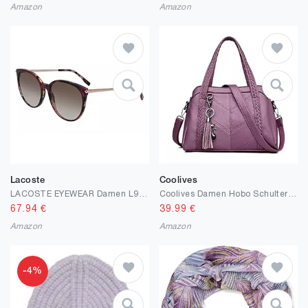
Amazon
Amazon
Lacoste
Coolives
LACOSTE EYEWEAR Damen L928S-219 Sonnenbrille
Coolives Damen Hobo Schultertasche Tasche mit Schultergurt Umhängetasche Handtasche aus PU-Leder EINWEG
67.94
€
39.99
€
Amazon
Amazon
-4%