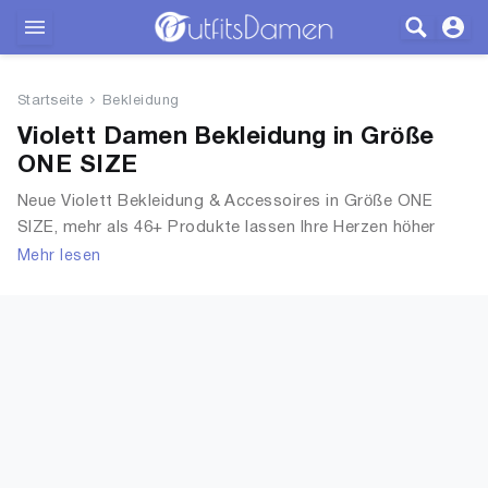
Outfits
Startseite
Bekleidung
Bekleidung
Violett Damen Bekleidung in Größe
ONE SIZE
Wäsche
Neue Violett Bekleidung & Accessoires in Größe ONE
SIZE, mehr als 46+ Produkte lassen Ihre Herzen höher
Schuhe
schlagen. Entdecken Sie unsere Auswahl an Tops, T-
Mehr lesen
Shirts, Accessoires, Unterwäsche & Dessous, Streetwear,
Accessoires
Jacken, Mäntel & Westen und mehr.
SALE
Blog