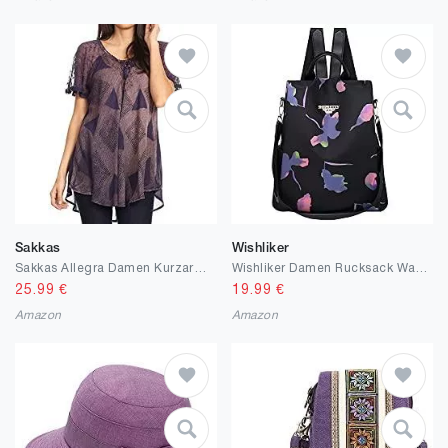
Sakkas
Wishliker
Sakkas Allegra Damen Kurzarm Loose Fit Lässige Tie Dye Bluse Tunika Shirt
Wishliker Damen Rucksack Wasserdicht Frauen Umhängetaschen Schultasche Anti-Diebstahl Reiserucksack
25.99
€
19.99
€
Amazon
Amazon