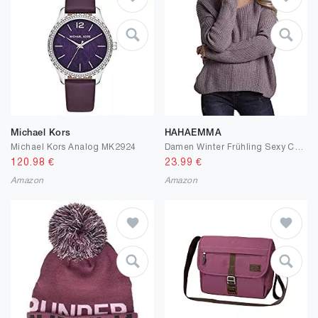
Michael Kors
HAHAEMMA
Michael Kors Analog MK2924
Damen Winter Frühling Sexy Casual V-Ausschnitt Pullover Loose Rückenfrei Fledermaus Batwing Rücken Kreuz Lange Ärmel Sweater Stricken Pullover
120.98
€
23.99
€
Amazon
Amazon