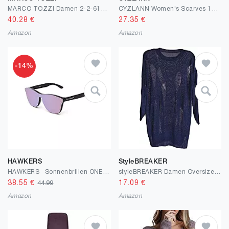
MARCO TOZZI Damen 2-2-61036-28 Handtasche, Einheitsgröße
CYZLANN Women's Scarves 100% Silk Long Lightweight Scarfs for women
40.28
€
27.35
€
Amazon
Amazon
-14%
HAWKERS
StyleBREAKER
HAWKERS · Sonnenbrillen ONE HYBRID
styleBREAKER Damen Oversize Strick Pullover mit Rissen im Destroyed Look, Rundhals, OneSize 08010059
38.55
€
17.09
€
44.99
Amazon
Amazon