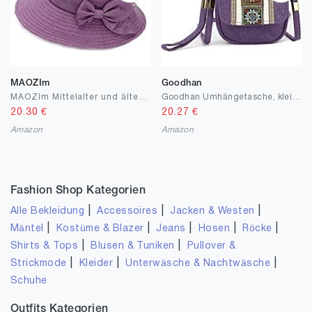
MAOZIm
Goodhan
MAOZIm Mittelalter und ältere Menschen Frühling und Herbst Hüte Mutter Sonnenhut alter Mann Waschbeckenhut Oma Stoffhut Sommer Große Krempe Fischerhut
Goodhan Umhängetasche, kleiner Beutel mit Stickerei, für Handys und Bargeld, aus Segeltuch, für Damen und Mädchen
20.30
€
20.27
€
Amazon
Amazon
Fashion Shop Kategorien
|
|
|
Alle Bekleidung
Accessoires
Jacken & Westen
|
|
|
|
|
Mäntel
Kostüme & Blazer
Jeans
Hosen
Röcke
|
|
Shirts & Tops
Blusen & Tuniken
Pullover &
|
|
|
Strickmode
Kleider
Unterwäsche & Nachtwäsche
Schuhe
Outfits Kategorien