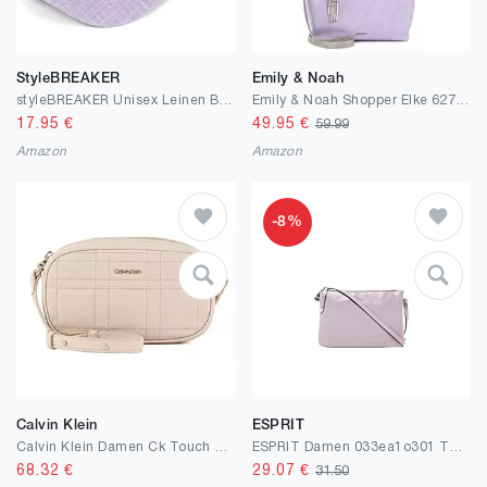
StyleBREAKER
Emily & Noah
styleBREAKER Unisex Leinen Baseball Cap Einfarbig, 6-Panel Basecap, Metallschnalle verstellbar 04023089
Emily & Noah Shopper Elke 62791 Damen Handtaschen Uni One Size
17.95
€
49.95
€
59.99
Amazon
Amazon
-8%
Calvin Klein
ESPRIT
Calvin Klein Damen Ck Touch Camera Bag K60k609635 Crossovers
ESPRIT Damen 033ea1o301 Tasche
68.32
€
29.07
€
31.50