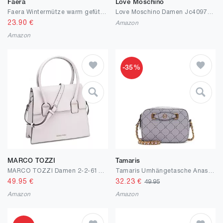
Faera
Love Moschino
Faera Wintermütze warm gefütterte Winter-Mütze Fleece-Futter Winter Strick-Mütze Beanie-Mütze Damen Herren One-Size
Love Moschino Damen Jc4097pp1flt0 Umhngetasche
23.90
€
Amazon
Amazon
-35%
MARCO TOZZI
Tamaris
MARCO TOZZI Damen 2-2-61009-28 Handtasche
Tamaris Umhängetasche Anastasia Buckle 32580 Damen Handtaschen Print
49.95
€
32.23
€
49.95
Amazon
Amazon