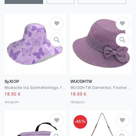
SyXIOP
WUODHTW
Modische lila Schmetterlinge, faltbare Hüte für Damen, Schlapphut für draußen, faltbar, Schattenhüte, Tennis-Gorras para el sol de Mujer
WUODHTW Damenhut, Fischerhut, Sonnenhut, Sonnenhut, Sonnenhut, Mittelalter, Senioren-Sonnenhut
18.95
€
18.99
€
Amazon
Amazon
-45%