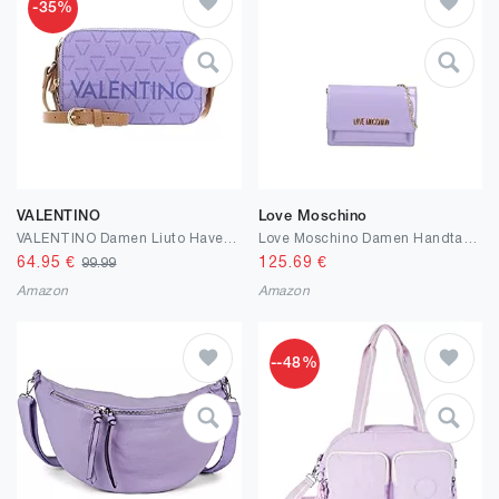
-35%
VALENTINO
Love Moschino
VALENTINO Damen Liuto Haversack
Love Moschino Damen Handtaschen Lila Umhängetasche glänzend mit Logo Schriftzug plattiert
64.95
€
125.69
€
99.99
Amazon
Amazon
--48%