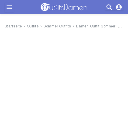
Outfits
Startseite
Outfits
Sommer Outfits
Damen Outfit Sommer inspiriert von City Fashion
Bekleidung
Wäsche
Schuhe
Accessoires
SALE
Blog