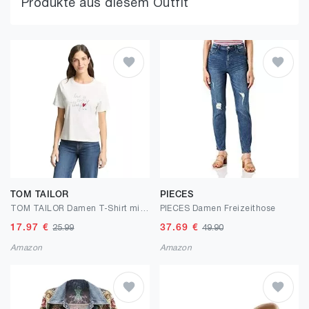
Produkte aus diesem Outfit
TOM TAILOR
PIECES
TOM TAILOR Damen T-Shirt mit Muster
PIECES Damen Freizeithose
17.97
€
37.69
€
25.99
49.90
Amazon
Amazon