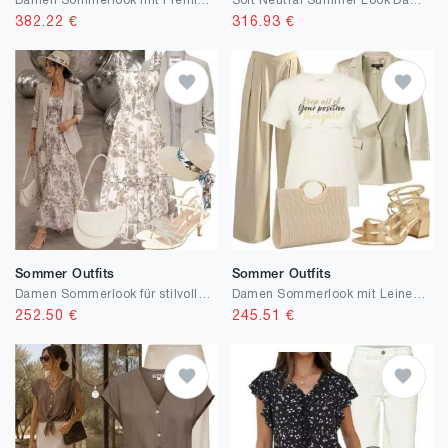
Damen Sommerlook mit Premium Basics
Soft Neutral Summer Look Damen
382.22
€
316.93
€
Sommer Outfits
Sommer Outfits
Damen Sommerlook für stilvolle Cafés
Damen Sommerlook mit Leinenblazer
252.50
€
245.51
€