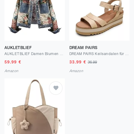
AUKLETBLIEF
DREAM PAIRS
AUKLETBLIEF Damen Blumen Denim Jacke, Langärmelige Jacquard Vielseitige Jean Jacken, Floral Print Jeansjacke für Herbst
DREAM PAIRS Keilsandalen für Damen Espadrille-Plateausandalen mit offener Zehenpartie, Knöchelriemchen und niedrigem Keilabsatz Bequeme Sommer sandalen
59.99
€
33.99
€
36.99
Amazon
Amazon